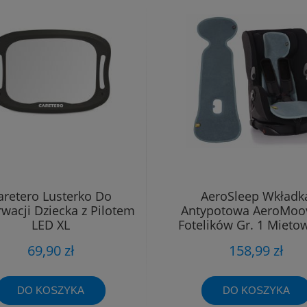
aretero Lusterko Do
AeroSleep Wkładk
wacji Dziecka z Pilotem
Antypotowa AeroMoo
LED XL
Fotelików Gr. 1 Miętow
18kg)
69,90 zł
158,99 zł
DO KOSZYKA
DO KOSZYKA