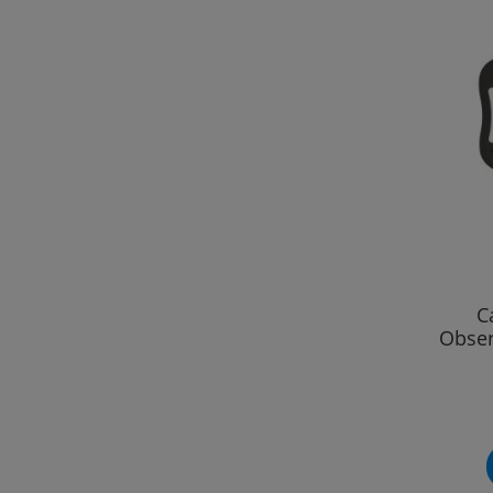
C
Obser