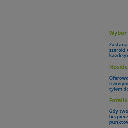
Wybór 
Zas
tana
szeroki
każdego
Noside
Oferowa
transpo
tyłem d
Foteli
Gdy two
bezpiec
punktow