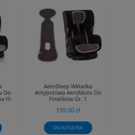
a
AeroSleep Wkładka
v Do
Antypotowa AeroMoov Do
a (9-
Fotelików Gr. 1
Antracytowa(9-18kg)
159,00 zł
DO KOSZYKA