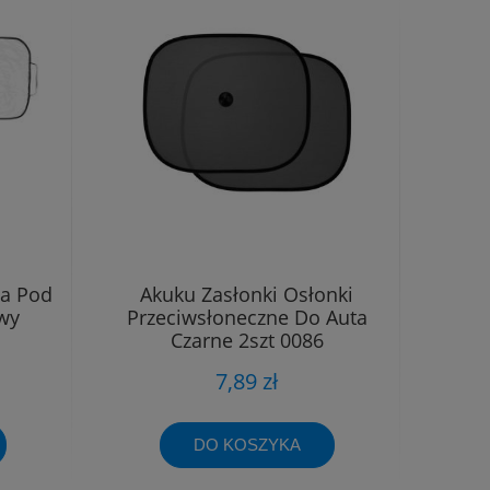
na Pod
Akuku Zasłonki Osłonki
wy
Przeciwsłoneczne Do Auta
Czarne 2szt 0086
7,89 zł
DO KOSZYKA