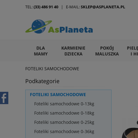
TEL:
(33) 486 91 40
| E-MAIL:
SKLEP@ASPLANETA.PL
DLA
KARMIENIE
POKÓJ
PIEL
MAMY
DZIECKA
MALUSZKA
I H
FOTELIKI SAMOCHODOWE
ARTYKUŁY DLA ZWIERZĄT
Podkategorie
FOTELIKI SAMOCHODOWE
Foteliki samochodowe 0-13kg
Foteliki samochodowe 0-18kg
Foteliki samochodowe 0-25kg
Foteliki samochodowe 0-36kg