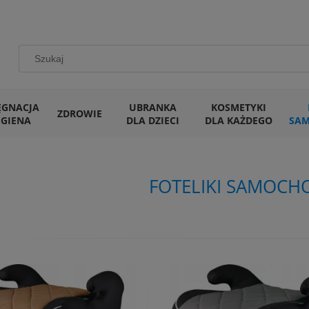
ĘGNACJA
UBRANKA
KOSMETYKI
ZDROWIE
IGIENA
DLA DZIECI
DLA KAŻDEGO
SA
FOTELIKI SAMOC