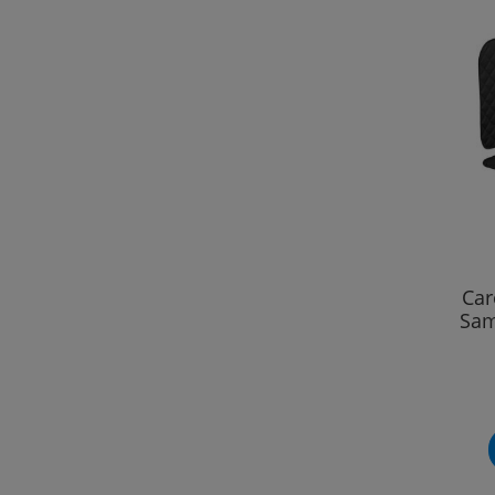
Car
Sam