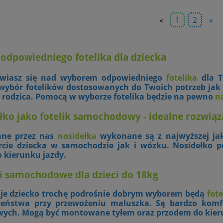
«
1
2
»
odpowiedniego fotelika dla dziecka
wiasz się nad wyborem odpowiedniego
fotelika
dla T
 wybór fotelików dostosowanych do Twoich potrzeb jak 
 rodzica. Pomocą w wyborze fotelika będzie na pewno
n
łko jako fotelik samochodowy - idealne rozwią
ne przez nas
nosidełka
wykonane są z najwyższej jak
rcie dziecka w samochodzie jak i wózku. Nosidełko 
o kierunku jazdy.
ki samochodowe dla dzieci do 18kg
je dziecko trochę podrośnie dobrym wyborem będą
fote
zeństwa przy przewożeniu maluszka. Są bardzo ko
ych. Mogą być montowane tyłem oraz przodem do kier