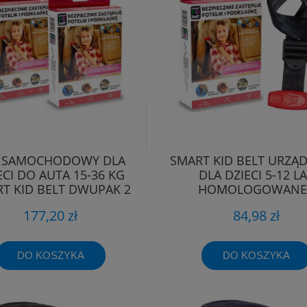
 SAMOCHODOWY DLA
SMART KID BELT URZĄ
ECI DO AUTA 15-36 KG
DLA DZIECI 5-12 L
T KID BELT DWUPAK 2
HOMOLOGOWANE 
SZTUKI
ATESTOWANE
177,20 zł
84,98 zł
DO KOSZYKA
DO KOSZYKA