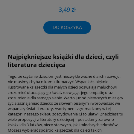
3,49 zł
DO KOSZYKA
Najpiękniejsze książki dla dzieci, czyli
literatura dziecięca
Tego, że czytanie dzieciom jest niezwykle ważne dla ich rozwoju,
nie musimy chyba nikomu tłumaczyć. Wspaniałe, pięknie
ilustrowane książeczki dla małych dzieci pozwalają maluchowi
zrozumieć otaczający go świat, rozwijając jego empatię oraz
zrozumienie dla samego siebie. Warto już od pierwszych miesięcy
życia zaznajamiać dziecko ze słowem pisanym i wprowadzać we
wspaniały świat literatury. Asortyment zgromadzony w tej
kategorii naszego sklepu zdecydowanie Ci to ułatwi. Znajdziesz tu
wiele propozycji z literatury dziecięcej – posiadamy zarówno
książki dla 3-latków, nieco starszych, jak i młodszych szkrabów.
Możesz wybierać spośród książeczek dla dzieci takich