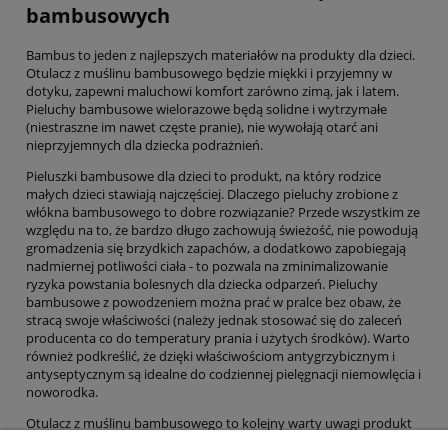
bambusowych
Bambus to jeden z najlepszych materiałów na produkty dla dzieci.
Otulacz z muślinu bambusowego będzie miękki i przyjemny w
dotyku, zapewni maluchowi komfort zarówno zimą, jak i latem.
Pieluchy bambusowe wielorazowe będą solidne i wytrzymałe
(niestraszne im nawet częste pranie), nie wywołają otarć ani
nieprzyjemnych dla dziecka podrażnień.
Pieluszki bambusowe dla dzieci to produkt, na który rodzice
małych dzieci stawiają najczęściej. Dlaczego pieluchy zrobione z
włókna bambusowego to dobre rozwiązanie? Przede wszystkim ze
względu na to, że bardzo długo zachowują świeżość, nie powodują
gromadzenia się brzydkich zapachów, a dodatkowo zapobiegają
nadmiernej potliwości ciała - to pozwala na zminimalizowanie
ryzyka powstania bolesnych dla dziecka odparzeń. Pieluchy
bambusowe z powodzeniem można prać w pralce bez obaw, że
stracą swoje właściwości (należy jednak stosować się do zaleceń
producenta co do temperatury prania i użytych środków). Warto
również podkreślić, że dzięki właściwościom antygrzybicznym i
antyseptycznym są idealne do codziennej pielęgnacji niemowlęcia i
noworodka.
Otulacz z muślinu bambusowego to kolejny warty uwagi produkt
dla dzieci. Jest na tyle uniwersalny, że można stosować go