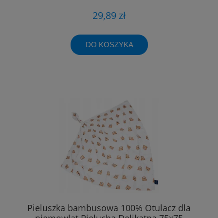
29,89 zł
DO KOSZYKA
Pieluszka bambusowa 100% Otulacz dla
niemowląt Pielucha Delikatna 75x75