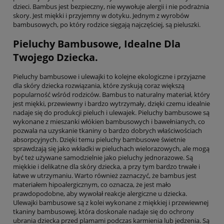
dzieci. Bambus jest bezpieczny, nie wywołuje alergii i nie podrażnia
skory. Jest miękki i przyjemny w dotyku. Jednym z wyrobów
bambusowych, po który rodzice sięgają najczęściej, są pieluszki.
Pieluchy Bambusowe, Idealne Dla
Twojego Dziecka.
Pieluchy bambusowe i ulewajki to kolejne ekologiczne i przyjazne
dla skóry dziecka rozwiązania, które zyskują coraz większą
popularność wśród rodziców. Bambus to naturalny materiał, który
jest miękki, przewiewny i bardzo wytrzymały, dzięki czemu idealnie
nadaje się do produkcji pieluch i ulewajek. Pieluchy bambusowe są
wykonane z mieszanki włókien bambusowych i bawełnianych, co
pozwala na uzyskanie tkaniny o bardzo dobrych właściwościach
absorpcyjnych. Dzięki temu pieluchy bambusowe świetnie
sprawdzają się jako wkładki w pieluchach wielorazowych, ale mogą
być też używane samodzielnie jako pieluchy jednorazowe. Są
miękkie i delikatne dla skóry dziecka, a przy tym bardzo trwałe i
łatwe w utrzymaniu. Warto również zaznaczyć, że bambus jest
materiałem hipoalergicznym, co oznacza, że jest mało
prawdopodobne, aby wywołał reakcje alergiczne u dziecka.
Ulewajki bambusowe są z kolei wykonane z miękkiej i przewiewnej
tkaniny bambusowej, która doskonale nadaje się do ochrony
ubrania dziecka przed plamami podczas karmienia lub jedzenia. Są