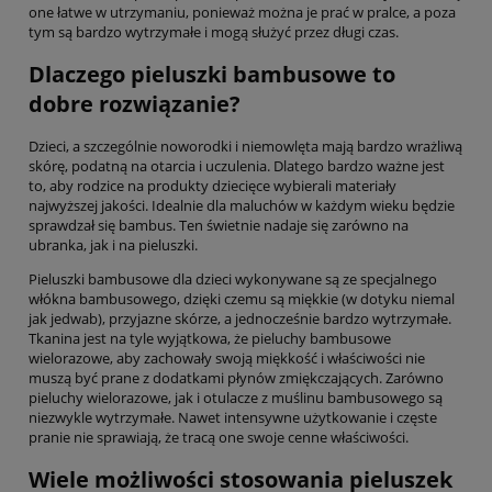
one łatwe w utrzymaniu, ponieważ można je prać w pralce, a poza
tym są bardzo wytrzymałe i mogą służyć przez długi czas.
Dlaczego pieluszki bambusowe to
dobre rozwiązanie?
Dzieci, a szczególnie noworodki i niemowlęta mają bardzo wrażliwą
skórę, podatną na otarcia i uczulenia. Dlatego bardzo ważne jest
to, aby rodzice na produkty dziecięce wybierali materiały
najwyższej jakości. Idealnie dla maluchów w każdym wieku będzie
sprawdzał się bambus. Ten świetnie nadaje się zarówno na
ubranka, jak i na pieluszki.
Pieluszki bambusowe dla dzieci wykonywane są ze specjalnego
włókna bambusowego, dzięki czemu są miękkie (w dotyku niemal
jak jedwab), przyjazne skórze, a jednocześnie bardzo wytrzymałe.
Tkanina jest na tyle wyjątkowa, że pieluchy bambusowe
wielorazowe, aby zachowały swoją miękkość i właściwości nie
muszą być prane z dodatkami płynów zmiękczających. Zarówno
pieluchy wielorazowe, jak i otulacze z muślinu bambusowego są
niezwykle wytrzymałe. Nawet intensywne użytkowanie i częste
pranie nie sprawiają, że tracą one swoje cenne właściwości.
Wiele możliwości stosowania pieluszek