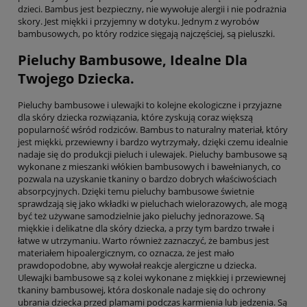
dzieci. Bambus jest bezpieczny, nie wywołuje alergii i nie podrażnia
skory. Jest miękki i przyjemny w dotyku. Jednym z wyrobów
bambusowych, po który rodzice sięgają najczęściej, są pieluszki.
Pieluchy Bambusowe, Idealne Dla
Twojego Dziecka.
Pieluchy bambusowe i ulewajki to kolejne ekologiczne i przyjazne
dla skóry dziecka rozwiązania, które zyskują coraz większą
popularność wśród rodziców. Bambus to naturalny materiał, który
jest miękki, przewiewny i bardzo wytrzymały, dzięki czemu idealnie
nadaje się do produkcji pieluch i ulewajek. Pieluchy bambusowe są
wykonane z mieszanki włókien bambusowych i bawełnianych, co
pozwala na uzyskanie tkaniny o bardzo dobrych właściwościach
absorpcyjnych. Dzięki temu pieluchy bambusowe świetnie
sprawdzają się jako wkładki w pieluchach wielorazowych, ale mogą
być też używane samodzielnie jako pieluchy jednorazowe. Są
miękkie i delikatne dla skóry dziecka, a przy tym bardzo trwałe i
łatwe w utrzymaniu. Warto również zaznaczyć, że bambus jest
materiałem hipoalergicznym, co oznacza, że jest mało
prawdopodobne, aby wywołał reakcje alergiczne u dziecka.
Ulewajki bambusowe są z kolei wykonane z miękkiej i przewiewnej
tkaniny bambusowej, która doskonale nadaje się do ochrony
ubrania dziecka przed plamami podczas karmienia lub jedzenia. Są