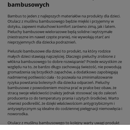
bambusowych
Bambus to jeden z najlepszych materiałów na produkty dla dzieci.
Otulacz z muślinu bambusowego będzie miękki i przyjemny w
dotyku, zapewni maluchowi komfort zarówno zimą, jak i latem.
Pieluchy bambusowe wielorazowe będą solidne i wytrzymałe
(niestraszne im nawet częste pranie), nie wywołają otarć ani
nieprzyjemnych dla dziecka podrażnień.
Pieluszki bambusowe dla dzieci to produkt, na który rodzice
małych dzieci stawiają najczęściej. Dlaczego pieluchy zrobione z
włókna bambusowego to dobre rozwiązanie? Przede wszystkim ze
względu na to, że bardzo długo zachowują świeżość, nie powodują
gromadzenia się brzydkich zapachów, a dodatkowo zapobiegają
nadmiernej potliwości ciała - to pozwala na zminimalizowanie
ryzyka powstania bolesnych dla dziecka odparzeń. Pieluchy
bambusowe z powodzeniem można prać w pralce bez obaw, że
stracą swoje właściwości (należy jednak stosować się do zaleceń
producenta co do temperatury prania i użytych środków). Warto
również podkreślić, że dzięki właściwościom antygrzybicznym i
antyseptycznym są idealne do codziennej pielęgnacji niemowlęcia i
noworodka.
Otulacz z muślinu bambusowego to kolejny warty uwagi produkt
dla dzieci. Jest na tyle uniwersalny, że można stosować go