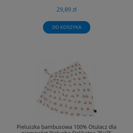
29,89 zł
DO KOSZYKA
Pieluszka bambusowa 100% Otulacz dla
niemowląt Pielucha Delikatna 75x75