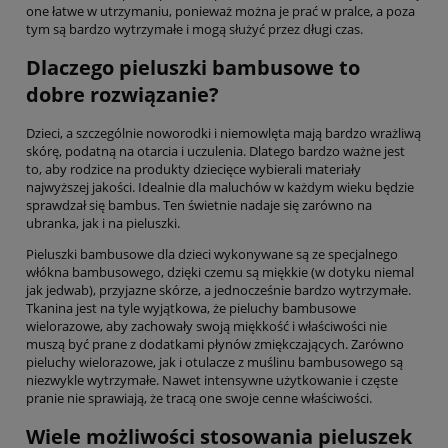
one łatwe w utrzymaniu, ponieważ można je prać w pralce, a poza
tym są bardzo wytrzymałe i mogą służyć przez długi czas.
Dlaczego pieluszki bambusowe to
dobre rozwiązanie?
Dzieci, a szczególnie noworodki i niemowlęta mają bardzo wrażliwą
skórę, podatną na otarcia i uczulenia. Dlatego bardzo ważne jest
to, aby rodzice na produkty dziecięce wybierali materiały
najwyższej jakości. Idealnie dla maluchów w każdym wieku będzie
sprawdzał się bambus. Ten świetnie nadaje się zarówno na
ubranka, jak i na pieluszki.
Pieluszki bambusowe dla dzieci wykonywane są ze specjalnego
włókna bambusowego, dzięki czemu są miękkie (w dotyku niemal
jak jedwab), przyjazne skórze, a jednocześnie bardzo wytrzymałe.
Tkanina jest na tyle wyjątkowa, że pieluchy bambusowe
wielorazowe, aby zachowały swoją miękkość i właściwości nie
muszą być prane z dodatkami płynów zmiękczających. Zarówno
pieluchy wielorazowe, jak i otulacze z muślinu bambusowego są
niezwykle wytrzymałe. Nawet intensywne użytkowanie i częste
pranie nie sprawiają, że tracą one swoje cenne właściwości.
Wiele możliwości stosowania pieluszek