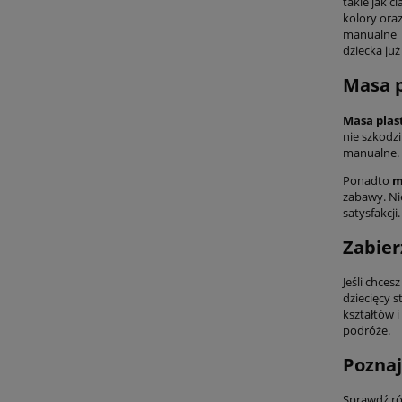
takie jak c
kolory oraz
manualne T
dziecka już 
Masa p
Masa plast
nie szkodz
manualne.
Ponadto
m
zabawy. Nie
satysfakcji.
Zabier
Jeśli chce
dziecięcy 
kształtów i
podróże.
Poznaj
Sprawdź r