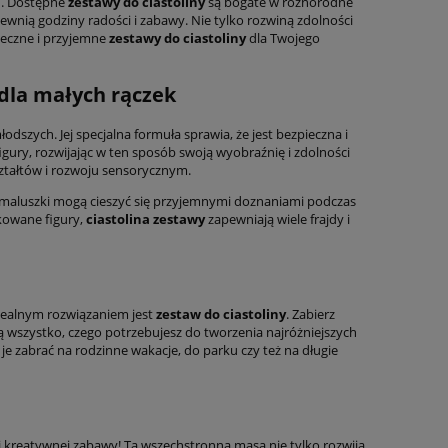
h. Dostępne
zestawy do ciastoliny
są bogate w różnorodne
ewnią godziny radości i zabawy. Nie tylko rozwiną zdolności
ieczne i przyjemne
zestawy do ciastoliny
dla Twojego
 dla małych rączek
szych. Jej specjalna formuła sprawia, że jest bezpieczna i
gury, rozwijając w ten sposób swoją wyobraźnię i zdolności
ałtów i rozwoju sensorycznym.
że maluszki mogą cieszyć się przyjemnymi doznaniami podczas
ikowane figury,
ciastolina zestawy
zapewniają wiele frajdy i
idealnym rozwiązaniem jest
zestaw do ciastoliny
. Zabierz
ją wszystko, czego potrzebujesz do tworzenia najróżniejszych
 je zabrać na rodzinne wakacje, do parku czy też na długie
ci kreatywnej zabawy! Ta wszechstronna masa nie tylko rozwija