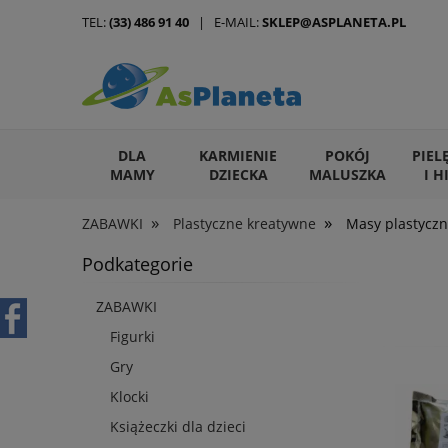
TEL:
(33) 486 91 40
| E-MAIL:
SKLEP@ASPLANETA.PL
DLA
KARMIENIE
POKÓJ
PIEL
MAMY
DZIECKA
MALUSZKA
I H
»
»
ZABAWKI
Plastyczne kreatywne
Masy plastycz
ARTYKUŁY DLA ZWIERZĄT
Podkategorie
ZABAWKI
Figurki
Gry
Klocki
Książeczki dla dzieci