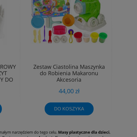
EROWY
Zestaw Ciastolina Maszynka
YT
do Robienia Makaronu
Y DO
Akcesoria
44,00 zł
DO KOSZYKA
ałym narzędziem do tego celu.
Masy plastyczne dla dzieci
,