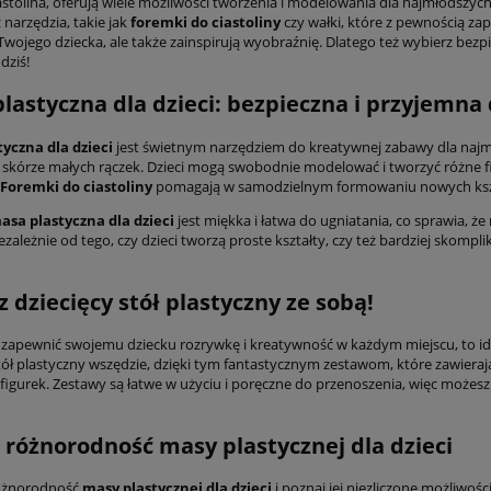
iastolina, oferują wiele możliwości tworzenia i modelowania dla najmłodszyc
 narzędzia, takie jak
foremki do ciastoliny
czy wałki, które z pewnością zap
wojego dziecka, ale także zainspirują wyobraźnię. Dlatego też wybierz bezp
dziś!
lastyczna dla dzieci: bezpieczna i przyjemna
yczna dla dzieci
jest świetnym narzędziem do kreatywnej zabawy dla najmłod
i skórze małych rączek. Dzieci mogą swobodnie modelować i tworzyć różne fi
Foremki do ciastoliny
pomagają w samodzielnym formowaniu nowych kszt
asa plastyczna dla dzieci
jest miękka i łatwa do ugniatania, co sprawia, 
zależnie od tego, czy dzieci tworzą proste kształty, czy też bardziej skompl
z dziecięcy stół plastyczny ze sobą!
sz zapewnić swojemu dziecku rozrywkę i kreatywność w każdym miejscu, to 
stół plastyczny wszędzie, dzięki tym fantastycznym zestawom, które zawiera
 figurek. Zestawy są łatwe w użyciu i poręczne do przenoszenia, więc możesz
 różnorodność masy plastycznej dla dzieci
óżnorodność
masy plastycznej dla dzieci
i poznaj jej niezliczone możliwoś