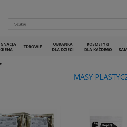
ĘGNACJA
UBRANKA
KOSMETYKI
ZDROWIE
IGIENA
DLA DZIECI
DLA KAŻDEGO
SA
ne
MASY PLASTYC