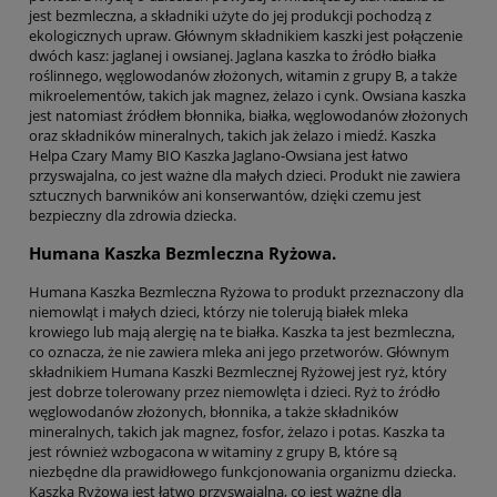
jest bezmleczna, a składniki użyte do jej produkcji pochodzą z
ekologicznych upraw. Głównym składnikiem kaszki jest połączenie
dwóch kasz: jaglanej i owsianej. Jaglana kaszka to źródło białka
roślinnego, węglowodanów złożonych, witamin z grupy B, a także
mikroelementów, takich jak magnez, żelazo i cynk. Owsiana kaszka
jest natomiast źródłem błonnika, białka, węglowodanów złożonych
oraz składników mineralnych, takich jak żelazo i miedź. Kaszka
Helpa Czary Mamy BIO Kaszka Jaglano-Owsiana jest łatwo
przyswajalna, co jest ważne dla małych dzieci. Produkt nie zawiera
sztucznych barwników ani konserwantów, dzięki czemu jest
bezpieczny dla zdrowia dziecka.
Humana Kaszka Bezmleczna Ryżowa.
Humana Kaszka Bezmleczna Ryżowa to produkt przeznaczony dla
niemowląt i małych dzieci, którzy nie tolerują białek mleka
krowiego lub mają alergię na te białka. Kaszka ta jest bezmleczna,
co oznacza, że nie zawiera mleka ani jego przetworów. Głównym
składnikiem Humana Kaszki Bezmlecznej Ryżowej jest ryż, który
jest dobrze tolerowany przez niemowlęta i dzieci. Ryż to źródło
węglowodanów złożonych, błonnika, a także składników
mineralnych, takich jak magnez, fosfor, żelazo i potas. Kaszka ta
jest również wzbogacona w witaminy z grupy B, które są
niezbędne dla prawidłowego funkcjonowania organizmu dziecka.
Kaszka Ryżowa jest łatwo przyswajalna, co jest ważne dla