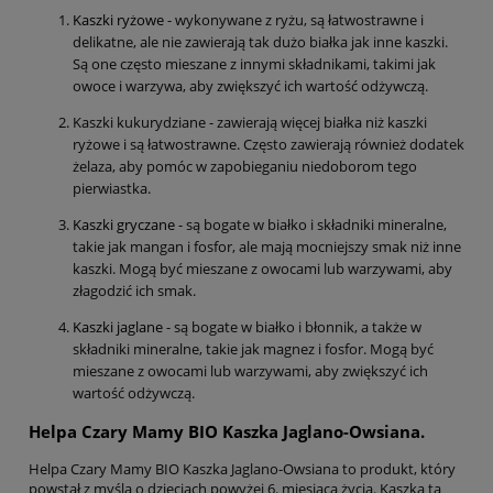
Kaszki ryżowe
- wykonywane z ryżu, są łatwostrawne i
delikatne, ale nie zawierają tak dużo białka jak inne kaszki.
Są one często mieszane z innymi składnikami, takimi jak
owoce i warzywa, aby zwiększyć ich wartość odżywczą.
Kaszki kukurydziane - zawierają więcej białka niż kaszki
ryżowe i są łatwostrawne. Często zawierają również dodatek
żelaza, aby pomóc w zapobieganiu niedoborom tego
pierwiastka.
Kaszki gryczane
- są bogate w białko i składniki mineralne,
takie jak mangan i fosfor, ale mają mocniejszy smak niż inne
kaszki. Mogą być mieszane z owocami lub warzywami, aby
złagodzić ich smak.
Kaszki jaglane
- są bogate w białko i błonnik, a także w
składniki mineralne, takie jak magnez i fosfor. Mogą być
mieszane z owocami lub warzywami, aby zwiększyć ich
wartość odżywczą.
Helpa Czary Mamy BIO Kaszka Jaglano-Owsiana.
Helpa Czary Mamy BIO Kaszka Jaglano-Owsiana to produkt, który
powstał z myślą o dzieciach powyżej 6. miesiąca życia. Kaszka ta