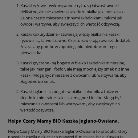
Kaszki ryżowe
- wykonywane z ryżu, są łatwostrawne i
delikatne, ale nie zawierają tak dużo białka jak inne kaszki.
Są one często mieszane z innymi składnikami, takimi jak
owoce i warzywa, aby zwiększyć ich wartość odżywczą.
Kaszki kukurydziane - zawierają więcej białka niż kaszki
ryżowe i są łatwostrawne. Często zawierają również dodatek
żelaza, aby pomóc w zapobieganiu niedoborom tego
pierwiastka.
Kaszki gryczane
- są bogate w białko i składniki mineralne,
takie jak mangan i fosfor, ale mają mocniejszy smak niż inne
kaszki. Mogą być mieszane z owocami lub warzywami, aby
złagodzić ich smak.
Kaszki jaglane
- są bogate w białko i błonnik, a także w
składniki mineralne, takie jak magnez i fosfor. Mogą być
mieszane z owocami lub warzywami, aby zwiększyć ich
wartość odżywczą.
Helpa Czary Mamy BIO Kaszka Jaglano-Owsiana.
Helpa Czary Mamy BIO Kaszka Jaglano-Owsiana to produkt, który
powstał z myślą o dzieciach powyżej 6. miesiąca życia. Kaszka ta