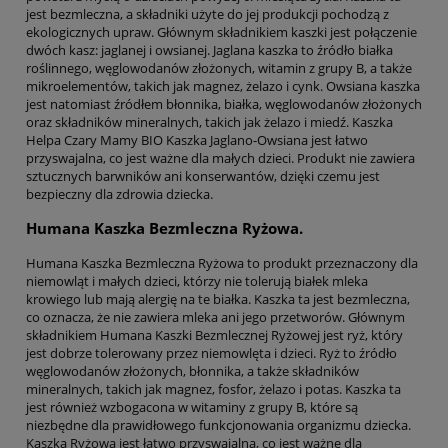
jest bezmleczna, a składniki użyte do jej produkcji pochodzą z
ekologicznych upraw. Głównym składnikiem kaszki jest połączenie
dwóch kasz: jaglanej i owsianej. Jaglana kaszka to źródło białka
roślinnego, węglowodanów złożonych, witamin z grupy B, a także
mikroelementów, takich jak magnez, żelazo i cynk. Owsiana kaszka
jest natomiast źródłem błonnika, białka, węglowodanów złożonych
oraz składników mineralnych, takich jak żelazo i miedź. Kaszka
Helpa Czary Mamy BIO Kaszka Jaglano-Owsiana jest łatwo
przyswajalna, co jest ważne dla małych dzieci. Produkt nie zawiera
sztucznych barwników ani konserwantów, dzięki czemu jest
bezpieczny dla zdrowia dziecka.
Humana Kaszka Bezmleczna Ryżowa.
Humana Kaszka Bezmleczna Ryżowa to produkt przeznaczony dla
niemowląt i małych dzieci, którzy nie tolerują białek mleka
krowiego lub mają alergię na te białka. Kaszka ta jest bezmleczna,
co oznacza, że nie zawiera mleka ani jego przetworów. Głównym
składnikiem Humana Kaszki Bezmlecznej Ryżowej jest ryż, który
jest dobrze tolerowany przez niemowlęta i dzieci. Ryż to źródło
węglowodanów złożonych, błonnika, a także składników
mineralnych, takich jak magnez, fosfor, żelazo i potas. Kaszka ta
jest również wzbogacona w witaminy z grupy B, które są
niezbędne dla prawidłowego funkcjonowania organizmu dziecka.
Kaszka Ryżowa jest łatwo przyswajalna, co jest ważne dla