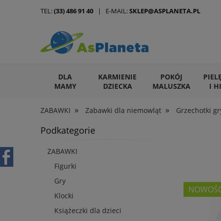
TEL:
(33) 486 91 40
| E-MAIL:
SKLEP@ASPLANETA.PL
DLA
KARMIENIE
POKÓJ
PIEL
MAMY
DZIECKA
MALUSZKA
I H
»
»
ZABAWKI
Zabawki dla niemowląt
Grzechotki gr
ARTYKUŁY DLA ZWIERZĄT
Podkategorie
ZABAWKI
Figurki
Gry
NOWOŚ
Klocki
Książeczki dla dzieci