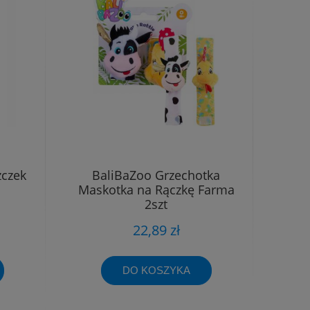
zczek
BaliBaZoo Grzechotka
Maskotka na Rączkę Farma
2szt
22,89 zł
DO KOSZYKA