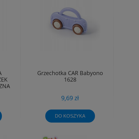
A
Grzechotka CAR Babyono
ZEK
1628
ZNA
9,69 zł
DO KOSZYKA