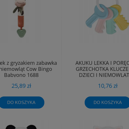
zek z gryzakiem zabawka
AKUKU LEKKA I PORĘ
 niemowląt Cow Bingo
GRZECHOTKA KLUCZE
Babyono 1688
DZIECI I NIEMOWLĄT
A0680
25,89 zł
10,76 zł
DO KOSZYKA
DO KOSZYKA