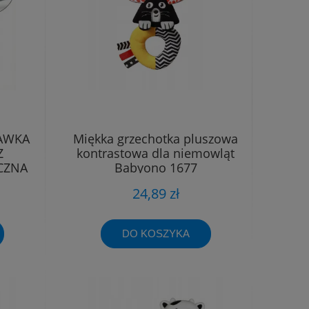
BAWKA
Miękka grzechotka pluszowa
Z
kontrastowa dla niemowląt
CZNA
Babyono 1677
24,89 zł
DO KOSZYKA