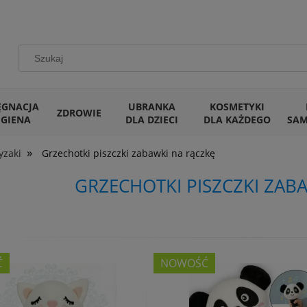
ĘGNACJA
UBRANKA
KOSMETYKI
ZDROWIE
IGIENA
DLA DZIECI
DLA KAŻDEGO
SA
»
yzaki
Grzechotki piszczki zabawki na rączkę
GRZECHOTKI PISZCZKI ZAB
Ć
NOWOŚĆ