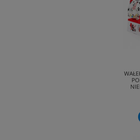
WAŁE
PO
NI