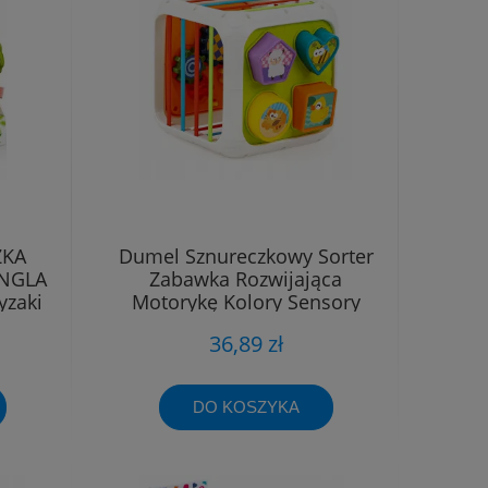
ZKA
Dumel Sznureczkowy Sorter
NGLA
Zabawka Rozwijająca
yzaki
Motorykę Kolory Sensory
12m+
36,89 zł
DO KOSZYKA