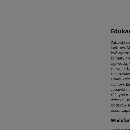
Edukac
Zabawki se
kolorów. M
być wykona
to maty do
czy wodą. 
rozwoju dz
rozpoznawa
Dzieci, kt
ruchów.
Za
zabawki se
różnymi ma
dziecka. D
bodźców s
dzieci, za
Wielofun