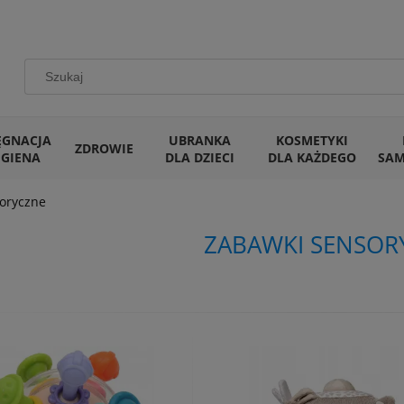
ĘGNACJA
UBRANKA
KOSMETYKI
ZDROWIE
IGIENA
DLA DZIECI
DLA KAŻDEGO
SA
oryczne
ZABAWKI SENSOR