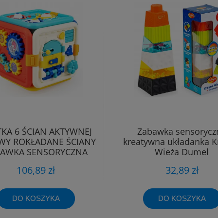
KA 6 ŚCIAN AKTYWNEJ
Zabawka sensorycz
WY ROKŁADANE ŚCIANY
kreatywna układanka K
BAWKA SENSORYCZNA
Wieża Dumel
Dumel
106,89 zł
32,89 zł
DO KOSZYKA
DO KOSZYKA