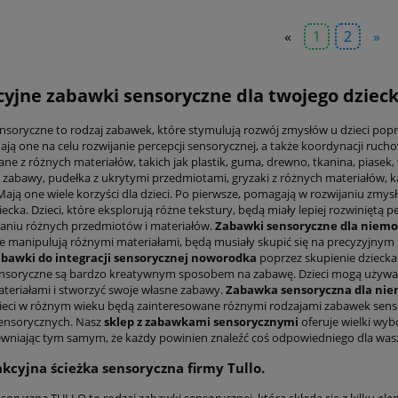
«
1
2
»
yjne zabawki sensoryczne dla twojego dzieck
nsoryczne to rodzaj zabawek, które stymulują rozwój zmysłów u dzieci poprz
ają one na celu rozwijanie percepcji sensorycznej, a także koordynacji ruch
ne z różnych materiałów, takich jak plastik, guma, drewno, tkanina, piase
 zabawy, pudełka z ukrytymi przedmiotami, gryzaki z różnych materiałów, k
Mają one wiele korzyści dla dzieci. Po pierwsze, pomagają w rozwijaniu zmys
iecka. Dzieci, które eksplorują różne tekstury, będą miały lepiej rozwinięt
niu różnych przedmiotów i materiałów.
Zabawki sensoryczne dla niem
óre manipulują różnymi materiałami, będą musiały skupić się na precyzyjnym
bawki do integracji sensorycznej noworodka
poprzez skupienie dziecka 
nsoryczne są bardzo kreatywnym sposobem na zabawę. Dzieci mogą używać 
teriałami i stworzyć swoje własne zabawy.
Zabawka sensoryczna dla ni
zieci w różnym wieku będą zainteresowane różnymi rodzajami zabawek sens
ensorycznych. Nasz
sklep z zabawkami sensorycznymi
oferuje wielki wy
pewniając tym samym, że każdy powinien znaleźć coś odpowiedniego dla was
kcyjna ścieżka sensoryczna firmy Tullo.