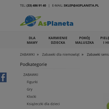
TEL:
(33) 486 91 40
| E-MAIL:
SKLEP@ASPLANETA.PL
DLA
KARMIENIE
POKÓJ
PIEL
MAMY
DZIECKA
MALUSZKA
I H
»
»
ZABAWKI
Zabawki dla niemowląt
Zabawki sens
ARTYKUŁY DLA ZWIERZĄT
Podkategorie
ZABAWKI
Figurki
Gry
Klocki
Książeczki dla dzieci