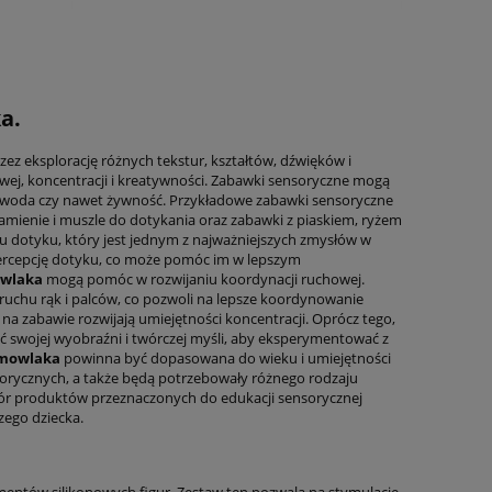
a.
ez eksplorację różnych tekstur, kształtów, dźwięków i
owej, koncentracji i kreatywności. Zabawki sensoryczne mogą
k, woda czy nawet żywność. Przykładowe zabawki sensoryczne
amienie i muszle do dotykania oraz zabawki z piaskiem, ryżem
łu dotyku, który jest jednym z najważniejszych zmysłów w
ą percepcję dotyku, co może pomóc im w lepszym
owlaka
mogą pomóc w rozwijaniu koordynacji ruchowej.
 ruchu rąk i palców, co pozwoli na lepsze koordynowanie
na zabawie rozwijają umiejętności koncentracji. Oprócz tego,
swojej wyobraźni i twórczej myśli, aby eksperymentować z
emowlaka
powinna być dopasowana do wieku i umiejętności
orycznych, a także będą potrzebowały różnego rodzaju
bór produktów przeznaczonych do edukacji sensorycznej
zego dziecka.