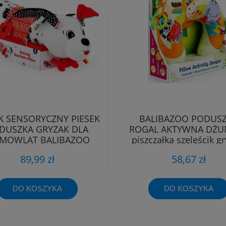
K SENSORYCZNY PIESEK
BALIBAZOO PODUS
DUSZKA GRYZAK DLA
ROGAL AKTYWNA DŻU
EMOWLĄT BALIBAZOO
piszczałka szeleścik gr
Dumel
metki
89,99 zł
58,67 zł
DO KOSZYKA
DO KOSZYKA