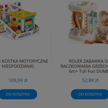
l KOSTKA MOTORYCZNE
ROLER ZABAWKA 
NIESPODZIANKI
RACZKOWANIA GRZEC
6m+ Tuli Fun DUM
109,99 zł
52,89 zł
DO KOSZYKA
DO KOSZYKA