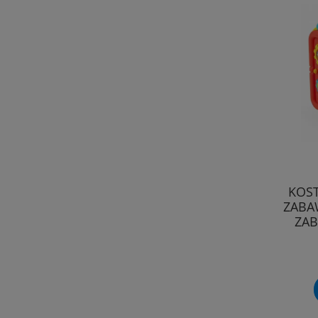
KOST
ZABA
ZA