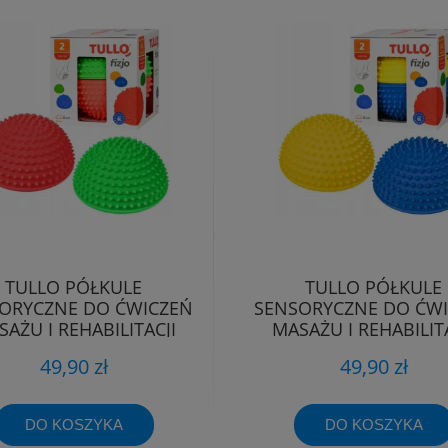
TULLO PÓŁKULE
TULLO PÓŁKULE
ORYCZNE DO ĆWICZEŃ
SENSORYCZNE DO ĆW
AŻU I REHABILITACJI
MASAŻU I REHABILITA
DZIECI 2szt 822
DZIECI 2szt 821
49,90 zł
49,90 zł
DO KOSZYKA
DO KOSZYKA