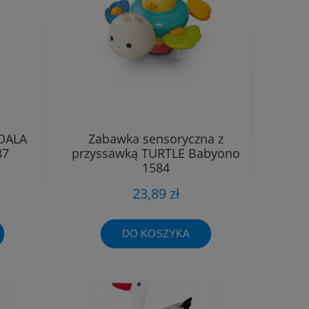
KOALA
Zabawka sensoryczna z
37
przyssawką TURTLE Babyono
1584
23,89 zł
DO KOSZYKA