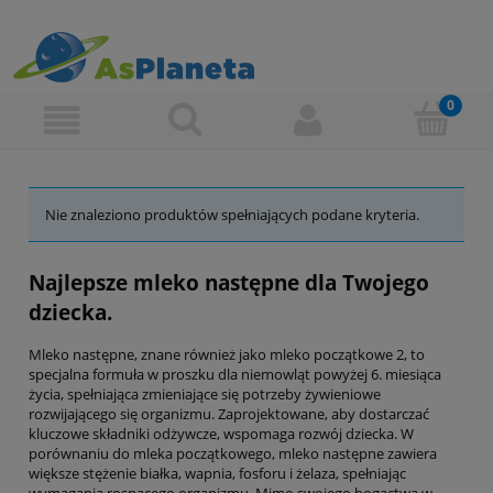
Nie znaleziono produktów spełniających podane kryteria.
Najlepsze mleko następne dla Twojego
dziecka.
Mleko następne, znane również jako mleko początkowe 2, to
specjalna formuła w proszku dla niemowląt powyżej 6. miesiąca
życia, spełniająca zmieniające się potrzeby żywieniowe
rozwijającego się organizmu. Zaprojektowane, aby dostarczać
kluczowe składniki odżywcze, wspomaga rozwój dziecka. W
porównaniu do mleka początkowego, mleko następne zawiera
większe stężenie białka, wapnia, fosforu i żelaza, spełniając
wymagania rosnącego organizmu. Mimo swojego bogactwa w