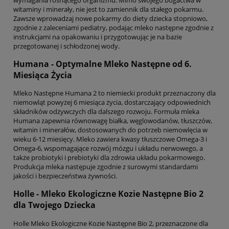
witaminy i minerały, nie jest to zamiennik dla stałego pokarmu.
Zawsze wprowadzaj nowe pokarmy do diety dziecka stopniowo,
zgodnie z zaleceniami pediatry, podając mleko następne zgodnie z
instrukcjami na opakowaniu i przygotowując je na bazie
przegotowanej i schłodzonej wody.
Humana - Optymalne Mleko Następne od 6.
Miesiąca Życia
Mleko Następne Humana 2 to niemiecki produkt przeznaczony dla
niemowląt powyżej 6 miesiąca życia, dostarczający odpowiednich
składników odżywczych dla dalszego rozwoju. Formuła mleka
Humana zapewnia równowagę białka, węglowodanów, tłuszczów,
witamin i minerałów, dostosowanych do potrzeb niemowlęcia w
wieku 6-12 miesięcy. Mleko zawiera kwasy tłuszczowe Omega-3 i
Omega-6, wspomagające rozwój mózgu i układu nerwowego, a
także probiotyki i prebiotyki dla zdrowia układu pokarmowego.
Produkcja mleka następuje zgodnie z surowymi standardami
jakości i bezpieczeństwa żywności.
Holle - Mleko Ekologiczne Kozie Następne Bio 2
dla Twojego Dziecka
Holle Mleko Ekologiczne Kozie Następne Bio 2, przeznaczone dla