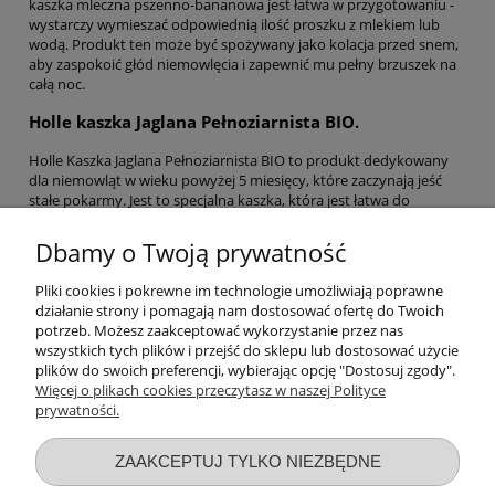
kaszka mleczna pszenno-bananowa jest łatwa w przygotowaniu -
wystarczy wymieszać odpowiednią ilość proszku z mlekiem lub
wodą. Produkt ten może być spożywany jako kolacja przed snem,
aby zaspokoić głód niemowlęcia i zapewnić mu pełny brzuszek na
całą noc.
Holle kaszka Jaglana Pełnoziarnista BIO.
Holle Kaszka Jaglana Pełnoziarnista BIO to produkt dedykowany
dla niemowląt w wieku powyżej 5 miesięcy, które zaczynają jeść
stałe pokarmy. Jest to specjalna kaszka, która jest łatwa do
strawienia i stanowi doskonałe uzupełnienie diety niemowlęcia.
Kaszka ta składa się z naturalnych składników, w tym z
Dbamy o Twoją prywatność
pełnoziarnistej kaszy jaglanej z upraw ekologicznych. Posiada
witaminy i minerały, które są niezbędne dla zdrowego rozwoju
Pliki cookies i pokrewne im technologie umożliwiają poprawne
niemowląt. Produkt ten nie zawiera sztucznych barwników,
działanie strony i pomagają nam dostosować ofertę do Twoich
aromatów ani konserwantów, co czyni go bezpiecznym i zdrowym
potrzeb. Możesz zaakceptować wykorzystanie przez nas
wyborem dla dziecka. Produkt ten jest przeznaczony dla
wszystkich tych plików i przejść do sklepu lub dostosować użycie
niemowląt powyżej 5 miesiąca życia i powinien być spożywany
plików do swoich preferencji, wybierając opcję "Dostosuj zgody".
zgodnie z zaleceniami producenta.
Więcej o plikach cookies przeczytasz w naszej Polityce
prywatności.
Przydatne linki
ZAAKCEPTUJ TYLKO NIEZBĘDNE
Warunki zakupów