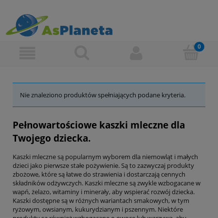
Nie znaleziono produktów spełniających podane kryteria.
Pełnowartościowe kaszki mleczne dla
Twojego dziecka.
Kaszki mleczne są popularnym wyborem dla niemowląt i małych
dzieci jako pierwsze stałe pożywienie. Są to zazwyczaj produkty
zbożowe, które są łatwe do strawienia i dostarczają cennych
składników odżywczych. Kaszki mleczne są zwykle wzbogacane w
wapń, żelazo, witaminy i minerały, aby wspierać rozwój dziecka.
Kaszki dostępne są w różnych wariantach smakowych, w tym
ryżowym, owsianym, kukurydzianym i pszennym. Niektóre
produkty są również wzbogacane o owoce lub warzywa, aby