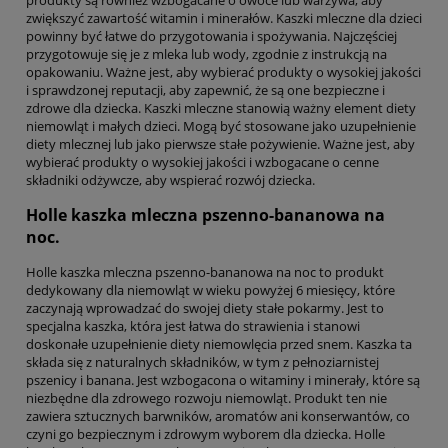
zwiększyć zawartość witamin i minerałów. Kaszki mleczne dla dzieci
powinny być łatwe do przygotowania i spożywania. Najczęściej
przygotowuje się je z mleka lub wody, zgodnie z instrukcją na
opakowaniu. Ważne jest, aby wybierać produkty o wysokiej jakości
i sprawdzonej reputacji, aby zapewnić, że są one bezpieczne i
zdrowe dla dziecka. Kaszki mleczne stanowią ważny element diety
niemowląt i małych dzieci. Mogą być stosowane jako uzupełnienie
diety mlecznej lub jako pierwsze stałe pożywienie. Ważne jest, aby
wybierać produkty o wysokiej jakości i wzbogacane o cenne
składniki odżywcze, aby wspierać rozwój dziecka.
Holle kaszka mleczna pszenno-bananowa na
noc.
Holle kaszka mleczna pszenno-bananowa na noc to produkt
dedykowany dla niemowląt w wieku powyżej 6 miesięcy, które
zaczynają wprowadzać do swojej diety stałe pokarmy. Jest to
specjalna kaszka, która jest łatwa do strawienia i stanowi
doskonałe uzupełnienie diety niemowlęcia przed snem. Kaszka ta
składa się z naturalnych składników, w tym z pełnoziarnistej
pszenicy i banana. Jest wzbogacona o witaminy i minerały, które są
niezbędne dla zdrowego rozwoju niemowląt. Produkt ten nie
zawiera sztucznych barwników, aromatów ani konserwantów, co
czyni go bezpiecznym i zdrowym wyborem dla dziecka. Holle