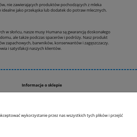
ków, nie zawierających produktów pochodzących z mleka
e idealne jako przekąska lub dodatek do potraw mlecznych.
ych w słońcu, nasze musy Humana są gwarancją doskonałego
w domu, ale także podczas spacerów i podróży. Nasz produkt
tków zapachowych, barwników, konserwantów i zagęszczaczy.
a i satysfakcji naszych klientów.
Informacje o sklepie
O firmie
Odbiory osobiste
Dane kontaktowe
kceptować wykorzystanie przez nas wszystkich tych plików i przejść
Kontakt