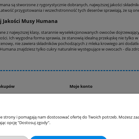
mana są stworzone z rygorystycznie dobranych, najwyższej jakości składni
Łatwość przygotowania i wszechstronność tych deserów sprawiają, że są on
j Jakości Musy Humana
e z najwyższej klasy, starannie wyselekcjonowanych owoców dojrzewając
kości. Ich wygodna forma sprawia, że stanowią idealną przekąskę nie tylko 
utenowy, nie zawiera składników pochodzących z mleka krowiego ani doda
umana znajdziesz tylko cukry naturalnie występujące w owocach - dla zdrowi
akupów
Moje konto
Twoje zamówienia
klamacje
Ustawienia konta
ywatności
Przechowalnia
nie strony i pomagają nam dostosować ofertę do Twoich potrzeb. Możesz zaa
ości
jąc opcję "Dostosuj zgody".
ty dostawy