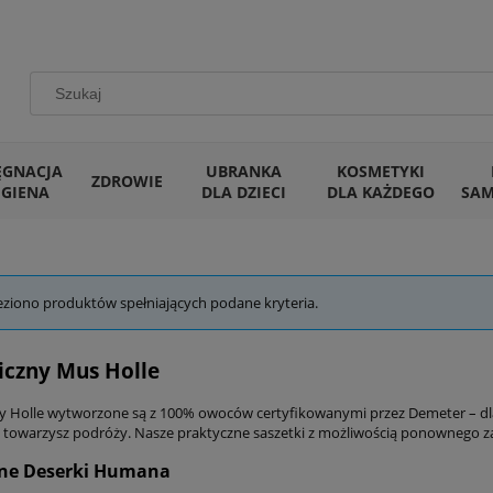
ĘGNACJA
UBRANKA
KOSMETYKI
ZDROWIE
IGIENA
DLA DZIECI
DLA KAŻDEGO
SA
eziono produktów spełniających podane kryteria.
iczny Mus Holle
 Holle wytworzone są z 100% owoców certyfikowanymi przez Demeter – dla 
i towarzysz podróży. Nasze praktyczne saszetki z możliwością ponownego z
ne Deserki Humana