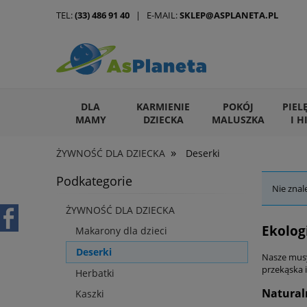
TEL:
(33) 486 91 40
| E-MAIL:
SKLEP@ASPLANETA.PL
DLA
KARMIENIE
POKÓJ
PIEL
MAMY
DZIECKA
MALUSZKA
I H
»
ŻYWNOŚĆ DLA DZIECKA
Deserki
ARTYKUŁY DLA ZWIERZĄT
Podkategorie
Nie znal
ŻYWNOŚĆ DLA DZIECKA
Ekolog
Makarony dla dzieci
Deserki
Nasze musy
przekąska 
Herbatki
Natural
Kaszki