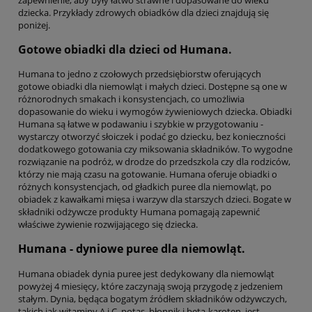
dziecka. Przykłady zdrowych obiadków dla dzieci znajdują się
poniżej.
Gotowe obiadki dla dzieci od
Humana
.
Humana to jedno z czołowych przedsiębiorstw oferujących
gotowe obiadki dla niemowląt i małych dzieci. Dostępne są one w
różnorodnych smakach i konsystencjach, co umożliwia
dopasowanie do wieku i wymogów żywieniowych dziecka. Obiadki
Humana są łatwe w podawaniu i szybkie w przygotowaniu -
wystarczy otworzyć słoiczek i podać go dziecku, bez konieczności
dodatkowego gotowania czy miksowania składników. To wygodne
rozwiązanie na podróż, w drodze do przedszkola czy dla rodziców,
którzy nie mają czasu na gotowanie. Humana oferuje obiadki o
różnych konsystencjach, od gładkich puree dla niemowląt, po
obiadek z kawałkami mięsa i warzyw dla starszych dzieci. Bogate w
składniki odżywcze produkty Humana pomagają zapewnić
właściwe żywienie rozwijającego się dziecka.
Humana - dyniowe puree dla niemowląt.
Humana obiadek dynia puree jest dedykowany dla niemowląt
powyżej 4 miesięcy, które zaczynają swoją przygodę z jedzeniem
stałym. Dynia, będąca bogatym źródłem składników odżywczych,
takich jak witaminy A i C, potas, błonnik i beta-karoten, jest