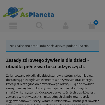
Nie znaleziono produktów spełniających podane kryteria.
Zasady zdrowego żywienia dla dzieci -
obiadki pełne wartości odżywczych.
Zbilansowane
obiadki dla dzieci
stanowią istotny składnik diety,
dostarczają niezbędnych elementów odżywczych oraz energię,
która jest niezbędna do prawidłowego rozwoju. Są one również
cennym narzędziem do przyzwyczajania dzieci do różnych
smaków i konsystencji. Kluczowe dla wartości tych posiłków jest
zawarcie w nich wszystkich niezbędnych składników - białek,
węglowodanów, tłuszczy, witamin i minerałów. Istotne jest również
zapewnienie, aby były łatwo strawne i dopasowane do wieku