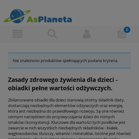
Nie znaleziono produktów spełniających podane kryteria.
Zasady zdrowego żywienia dla dzieci -
obiadki pełne wartości odżywczych.
Zbilansowane
obiadki dla dzieci
stanowią istotny składnik diety,
dostarczają niezbędnych elementów odżywczych oraz energię,
która jest niezbędna do prawidłowego rozwoju. Są one również
cennym narzędziem do przyzwyczajania dzieci do różnych
smaków i konsystencji. Kluczowe dla wartości tych posiłków jest
zawarcie w nich wszystkich niezbędnych składników - białek,
węglowodanów, tłuszczy, witamin i minerałów. Istotne jest również
zapewnienie, aby były łatwo strawne i dopasowane do wieku