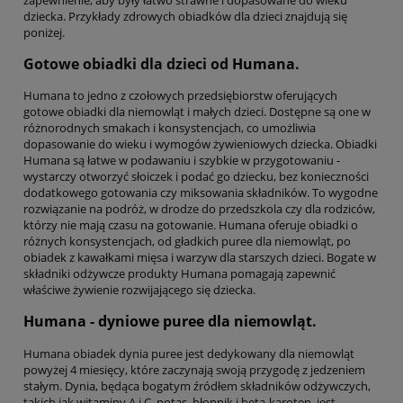
dziecka. Przykłady zdrowych obiadków dla dzieci znajdują się
poniżej.
Gotowe obiadki dla dzieci od
Humana
.
Humana to jedno z czołowych przedsiębiorstw oferujących
gotowe obiadki dla niemowląt i małych dzieci. Dostępne są one w
różnorodnych smakach i konsystencjach, co umożliwia
dopasowanie do wieku i wymogów żywieniowych dziecka. Obiadki
Humana są łatwe w podawaniu i szybkie w przygotowaniu -
wystarczy otworzyć słoiczek i podać go dziecku, bez konieczności
dodatkowego gotowania czy miksowania składników. To wygodne
rozwiązanie na podróż, w drodze do przedszkola czy dla rodziców,
którzy nie mają czasu na gotowanie. Humana oferuje obiadki o
różnych konsystencjach, od gładkich puree dla niemowląt, po
obiadek z kawałkami mięsa i warzyw dla starszych dzieci. Bogate w
składniki odżywcze produkty Humana pomagają zapewnić
właściwe żywienie rozwijającego się dziecka.
Humana - dyniowe puree dla niemowląt.
Humana obiadek dynia puree jest dedykowany dla niemowląt
powyżej 4 miesięcy, które zaczynają swoją przygodę z jedzeniem
stałym. Dynia, będąca bogatym źródłem składników odżywczych,
takich jak witaminy A i C, potas, błonnik i beta-karoten, jest