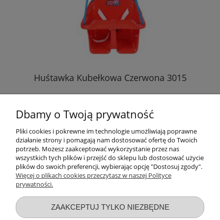
Huśtawka Kubełkowa Czerwona 3015
Dbamy o Twoją prywatność
48,20 zł
Pliki cookies i pokrewne im technologie umożliwiają poprawne
działanie strony i pomagają nam dostosować ofertę do Twoich
DO KOSZYKA
potrzeb. Możesz zaakceptować wykorzystanie przez nas
wszystkich tych plików i przejść do sklepu lub dostosować użycie
plików do swoich preferencji, wybierając opcję "Dostosuj zgody".
Więcej o plikach cookies przeczytasz w naszej Polityce
prywatności.
Przydatne linki
ZAAKCEPTUJ TYLKO NIEZBĘDNE
Warunki zakupów