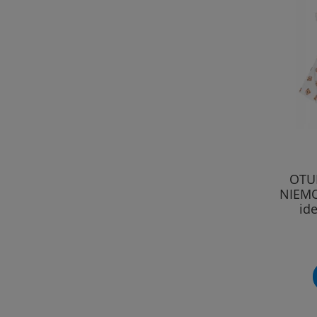
OTU
NIEMO
id