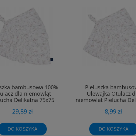
uszka bambusowa 100%
Pieluszka bambuso
ulacz dla niemowląt
Ulewajka Otulacz d
lucha Delikatna 75x75
niemowląt Pielucha Del
40x40
29,89 zł
8,99 zł
DO KOSZYKA
DO KOSZYKA