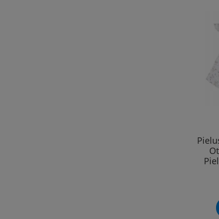
Piel
Ot
Pie