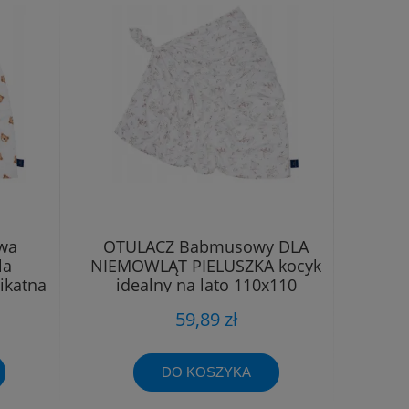
wa
OTULACZ Babmusowy DLA
la
NIEMOWLĄT PIELUSZKA kocyk
ikatna
idealny na lato 110x110
59,89 zł
DO KOSZYKA