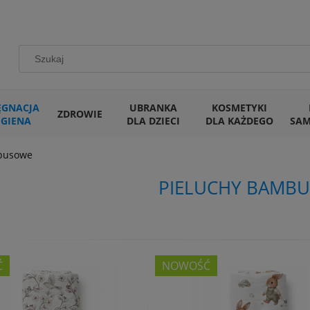
ĘGNACJA
UBRANKA
KOSMETYKI
ZDROWIE
IGIENA
DLA DZIECI
DLA KAŻDEGO
SA
busowe
PIELUCHY BAMB
Ć
NOWOŚĆ