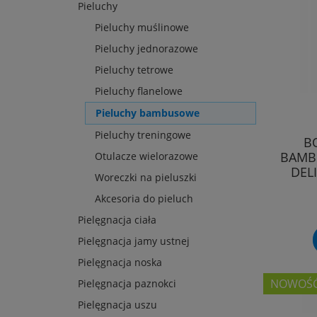
Pieluchy
Pieluchy muślinowe
Pieluchy jednorazowe
Pieluchy tetrowe
Pieluchy flanelowe
Pieluchy bambusowe
Pieluchy treningowe
B
BAMBU
Otulacze wielorazowe
DEL
Woreczki na pieluszki
Akcesoria do pieluch
Pielęgnacja ciała
Pielęgnacja jamy ustnej
Pielęgnacja noska
NOWOŚ
Pielęgnacja paznokci
Pielęgnacja uszu