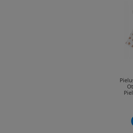
Piel
Ot
Pie