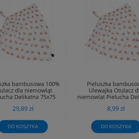
uszka bambusowa 100%
Pieluszka bambuso
ulacz dla niemowląt
Ulewajka Otulacz d
lucha Delikatna 75x75
niemowląt Pielucha Del
40x40
29,89 zł
8,99 zł
DO KOSZYKA
DO KOSZYKA