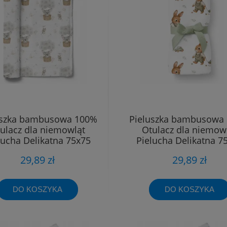
uszka bambusowa 100%
Pieluszka bambusowa
ulacz dla niemowląt
Otulacz dla niemow
lucha Delikatna 75x75
Pielucha Delikatna 7
29,89 zł
29,89 zł
DO KOSZYKA
DO KOSZYKA