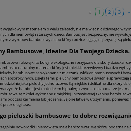
«
1
2
3
»
t wyjątkowym materiałem o wielu zaletach, nie ma więc nic dziwnego w tym
ych dla niemowląt i starszych dzieci. Bambus jest bezpieczny, nie wywołuje a
dnym z wyrobów bambusowych, po który rodzice sięgają najczęściej, są pielu
hy Bambusowe, Idealne Dla Twojego Dziecka.
ambusowe i ulewajki to kolejne ekologiczne i przyjazne dla skóry dziecka ro
ambus to naturalny materiał, który jest miękki, przewiewny i bardzo wytrzym
Pieluchy bambusowe są wykonane z mieszanki włókien bambusowych i baweł
iach absorpcyjnych. Dzięki temu pieluchy bambusowe świetnie sprawdzają si
modzielnie jako pieluchy jednorazowe. Są miękkie i delikatne dla skóry dzie
znaczyć, że bambus jest materiałem hipoalergicznym, co oznacza, że jest ma
ambusowe są z kolei wykonane z miękkiej i przewiewnej tkaniny bambusowej
ami podczas karmienia lub jedzenia. Są one łatwe w utrzymaniu, ponieważ m
 przez długi czas.
go pieluszki bambusowe to dobre rozwiązani
zczególnie noworodki i niemowlęta mają bardzo wrażliwą skórę, podatną na ot