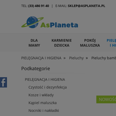
TEL:
(33) 486 91 40
| E-MAIL:
SKLEP@ASPLANETA.PL
DLA
KARMIENIE
POKÓJ
PIEL
MAMY
DZIECKA
MALUSZKA
I H
»
»
PIELĘGNACJA I HIGIENA
Pieluchy
Pieluchy bam
ARTYKUŁY DLA ZWIERZĄT
Podkategorie
PIELĘGNACJA I HIGIENA
Czystość i dezynfekcja
Kosze i wkłady
NOWOŚ
Kąpiel maluszka
Nocniki i nakładki