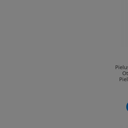
Piel
Ot
Pie