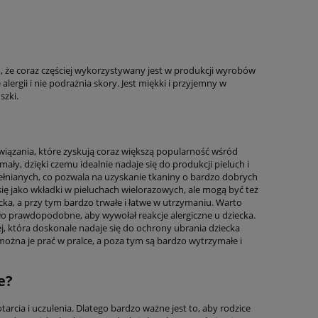
, że coraz częściej wykorzystywany jest w produkcji wyrobów
lergii i nie podrażnia skory. Jest miękki i przyjemny w
szki.
związania, które zyskują coraz większą popularność wśród
ały, dzięki czemu idealnie nadaje się do produkcji pieluch i
nianych, co pozwala na uzyskanie tkaniny o bardzo dobrych
ę jako wkładki w pieluchach wielorazowych, ale mogą być też
cka, a przy tym bardzo trwałe i łatwe w utrzymaniu. Warto
ło prawdopodobne, aby wywołał reakcje alergiczne u dziecka.
, która doskonale nadaje się do ochrony ubrania dziecka
ożna je prać w pralce, a poza tym są bardzo wytrzymałe i
e?
arcia i uczulenia. Dlatego bardzo ważne jest to, aby rodzice