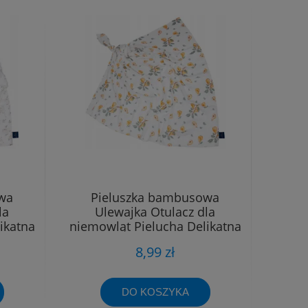
wa
Pieluszka bambusowa
la
Ulewajka Otulacz dla
ikatna
niemowląt Pielucha Delikatna
40x40
8,99 zł
DO KOSZYKA