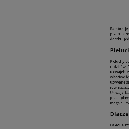
Bambus jes
przeznaczon
dotyku. Je
Pieluc
Pieluchy b
rodziców. B
ulewajek. 
właściwośc
używane sa
również za
Ulewajki b
przed plam
mogą służyć
Dlacze
Dzieci, a s