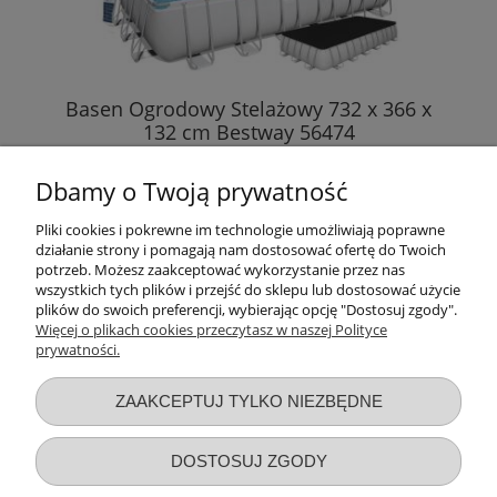
Basen Ogrodowy Stelażowy 732 x 366 x
132 cm Bestway 56474
Dbamy o Twoją prywatność
4 650,00 zł
Pliki cookies i pokrewne im technologie umożliwiają poprawne
działanie strony i pomagają nam dostosować ofertę do Twoich
DO KOSZYKA
potrzeb. Możesz zaakceptować wykorzystanie przez nas
wszystkich tych plików i przejść do sklepu lub dostosować użycie
plików do swoich preferencji, wybierając opcję "Dostosuj zgody".
Więcej o plikach cookies przeczytasz w naszej Polityce
prywatności.
Przydatne linki
ZAAKCEPTUJ TYLKO NIEZBĘDNE
Warunki zakupów
DOSTOSUJ ZGODY
Moje konto