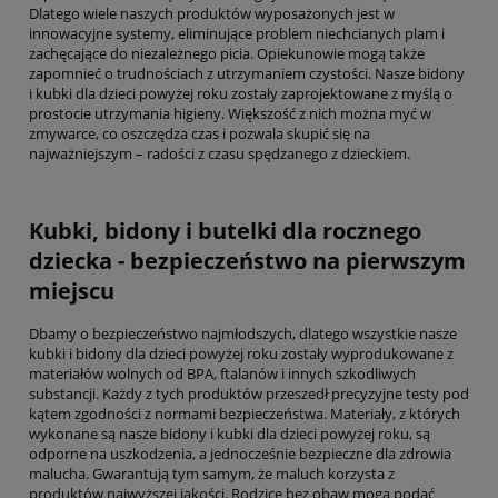
Dlatego wiele naszych produktów wyposażonych jest w
innowacyjne systemy, eliminujące problem niechcianych plam i
zachęcające do niezależnego picia. Opiekunowie mogą także
zapomnieć o trudnościach z utrzymaniem czystości. Nasze bidony
i kubki dla dzieci powyżej roku zostały zaprojektowane z myślą o
prostocie utrzymania higieny. Większość z nich można myć w
zmywarce, co oszczędza czas i pozwala skupić się na
najważniejszym – radości z czasu spędzanego z dzieckiem.
Kubki, bidony i butelki dla rocznego
dziecka - bezpieczeństwo na pierwszym
miejscu
Dbamy o bezpieczeństwo najmłodszych, dlatego wszystkie nasze
kubki i bidony dla dzieci powyżej roku zostały wyprodukowane z
materiałów wolnych od BPA, ftalanów i innych szkodliwych
substancji. Każdy z tych produktów przeszedł precyzyjne testy pod
kątem zgodności z normami bezpieczeństwa. Materiały, z których
wykonane są nasze bidony i kubki dla dzieci powyżej roku, są
odporne na uszkodzenia, a jednocześnie bezpieczne dla zdrowia
malucha. Gwarantują tym samym, że maluch korzysta z
produktów najwyższej jakości. Rodzice bez obaw mogą podać