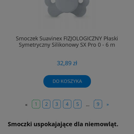
Smoczek Suavinex FIZJOLOGICZNY Płaski
Symetryczny Silikonowy SX Pro 0 - 6 m
32,89 zł
DO KOSZYKA
«
1
2
3
4
5
...
9
»
Smoczki uspokajające dla niemowląt.