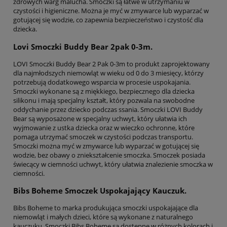
zdrowych warg malucha. Smoczki są łatwe w utrzymaniu w
czystości i higieniczne. Można je myć w zmywarce lub wyparzać w
gotującej się wodzie, co zapewnia bezpieczeństwo i czystość dla
dziecka.
Lovi Smoczki Buddy Bear 2pak 0-3m.
LOVI Smoczki Buddy Bear 2 Pak 0-3m to produkt zaprojektowany
dla najmłodszych niemowląt w wieku od 0 do 3 miesięcy, którzy
potrzebują dodatkowego wsparcia w procesie uspokajania.
Smoczki wykonane są z miękkiego, bezpiecznego dla dziecka
silikonu i mają specjalny kształt, który pozwala na swobodne
oddychanie przez dziecko podczas ssania. Smoczki LOVI Buddy
Bear są wyposażone w specjalny uchwyt, który ułatwia ich
wyjmowanie z ustka dziecka oraz w wieczko ochronne, które
pomaga utrzymać smoczek w czystości podczas transportu.
Smoczki można myć w zmywarce lub wyparzać w gotującej się
wodzie, bez obawy o zniekształcenie smoczka. Smoczek posiada
świecący w ciemności uchwyt, który ułatwia znalezienie smoczka w
ciemności.
Bibs Boheme Smoczek Uspokajający Kauczuk.
Bibs Boheme to marka produkująca smoczki uspokajające dla
niemowląt i małych dzieci, które są wykonane z naturalnego
kauczuku. Smoczki Bibs Boheme są dostępne w różnych kolorach i