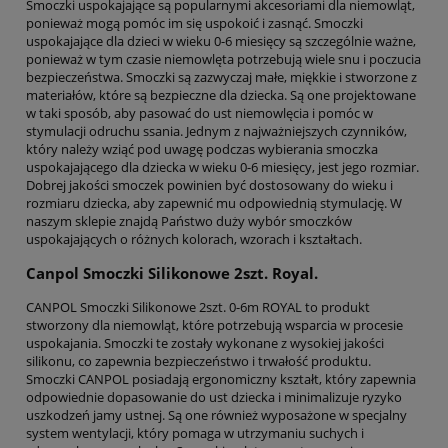
Smoczki uspokajające są popularnymi akcesoriami dla niemowląt,
ponieważ mogą pomóc im się uspokoić i zasnąć. Smoczki
uspokajające dla dzieci w wieku 0-6 miesięcy są szczególnie ważne,
ponieważ w tym czasie niemowlęta potrzebują wiele snu i poczucia
bezpieczeństwa. Smoczki są zazwyczaj małe, miękkie i stworzone z
materiałów, które są bezpieczne dla dziecka. Są one projektowane
w taki sposób, aby pasować do ust niemowlęcia i pomóc w
stymulacji odruchu ssania. Jednym z najważniejszych czynników,
który należy wziąć pod uwagę podczas wybierania smoczka
uspokajającego dla dziecka w wieku 0-6 miesięcy, jest jego rozmiar.
Dobrej jakości smoczek powinien być dostosowany do wieku i
rozmiaru dziecka, aby zapewnić mu odpowiednią stymulację. W
naszym sklepie znajdą Państwo duży wybór smoczków
uspokajających o różnych kolorach, wzorach i kształtach.
Canpol Smoczki Silikonowe 2szt. Royal.
CANPOL Smoczki Silikonowe 2szt. 0-6m ROYAL to produkt
stworzony dla niemowląt, które potrzebują wsparcia w procesie
uspokajania. Smoczki te zostały wykonane z wysokiej jakości
silikonu, co zapewnia bezpieczeństwo i trwałość produktu.
Smoczki CANPOL posiadają ergonomiczny kształt, który zapewnia
odpowiednie dopasowanie do ust dziecka i minimalizuje ryzyko
uszkodzeń jamy ustnej. Są one również wyposażone w specjalny
system wentylacji, który pomaga w utrzymaniu suchych i