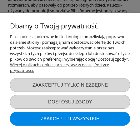
rozmiarach, aby pasowały do potrzeb różnych dzieci. Kauczuk
używany do produkcji smoczków Bibs Boheme jest pozyskiwany z
drzewa Hevea brasiliensis, który rośnie w krajach tropikalnych.
Kauczuk ten jest bezpieczny dla niemowląt i jest wolny od
Dbamy o Twoją prywatność
szkodliwych substancji chemicznych, takich jak BPA i ftalany.
Smoczki Bibs Boheme są projektowane w Danii i są inspirowane
Pliki cookies i pokrewne im technologie umożliwiają poprawne
skandynawskim stylem. Mają klasyczny, prosty wygląd, który jest
działanie strony i pomagają nam dostosować ofertę do Twoich
modny i pasuje do większości stylów ubierania niemowląt.
potrzeb. Możesz zaakceptować wykorzystanie przez nas
Smoczki Bibs Boheme są również zaprojektowane z myślą o
wszystkich tych plików i przejść do sklepu lub dostosować użycie
funkcjonalności - mają ergonomiczny kształt, który dopasowuje się
plików do swoich preferencji, wybierając opcję "Dostosuj zgody".
do kształtu ust dziecka i zapewnia maksymalny komfort.
Więcej o plikach cookies przeczytasz w naszej Polityce
prywatności.
Przydatne linki
ZAAKCEPTUJ TYLKO NIEZBĘDNE
Warunki zakupów
DOSTOSUJ ZGODY
Moje konto
ZAAKCEPTUJ WSZYSTKIE
Informacje o sklepie