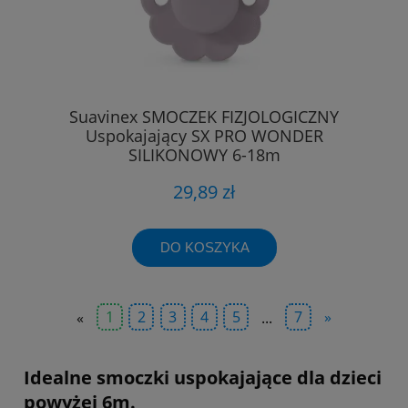
Suavinex SMOCZEK FIZJOLOGICZNY
Uspokajający SX PRO WONDER
SILIKONOWY 6-18m
29,89 zł
DO KOSZYKA
«
1
2
3
4
5
...
7
»
Idealne smoczki uspokajające dla dzieci
powyżej 6m.