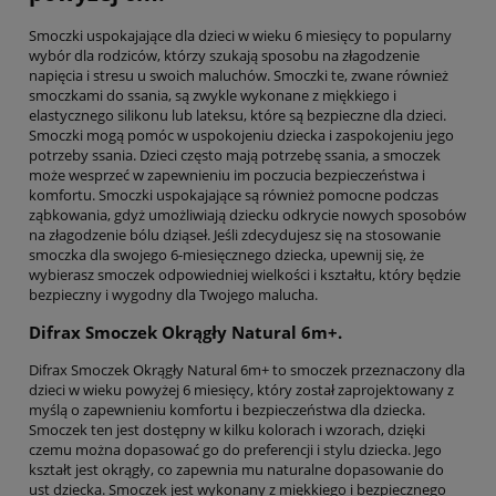
Smoczki uspokajające dla dzieci w wieku 6 miesięcy to popularny
wybór dla rodziców, którzy szukają sposobu na złagodzenie
napięcia i stresu u swoich maluchów. Smoczki te, zwane również
smoczkami do ssania, są zwykle wykonane z miękkiego i
elastycznego silikonu lub lateksu, które są bezpieczne dla dzieci.
Smoczki mogą pomóc w uspokojeniu dziecka i zaspokojeniu jego
potrzeby ssania. Dzieci często mają potrzebę ssania, a smoczek
może wesprzeć w zapewnieniu im poczucia bezpieczeństwa i
komfortu. Smoczki uspokajające są również pomocne podczas
ząbkowania, gdyż umożliwiają dziecku odkrycie nowych sposobów
na złagodzenie bólu dziąseł. Jeśli zdecydujesz się na stosowanie
smoczka dla swojego 6-miesięcznego dziecka, upewnij się, że
wybierasz smoczek odpowiedniej wielkości i kształtu, który będzie
bezpieczny i wygodny dla Twojego malucha.
Difrax Smoczek Okrągły Natural 6m+.
Difrax Smoczek Okrągły Natural 6m+ to smoczek przeznaczony dla
dzieci w wieku powyżej 6 miesięcy, który został zaprojektowany z
myślą o zapewnieniu komfortu i bezpieczeństwa dla dziecka.
Smoczek ten jest dostępny w kilku kolorach i wzorach, dzięki
czemu można dopasować go do preferencji i stylu dziecka. Jego
kształt jest okrągły, co zapewnia mu naturalne dopasowanie do
ust dziecka. Smoczek jest wykonany z miękkiego i bezpiecznego