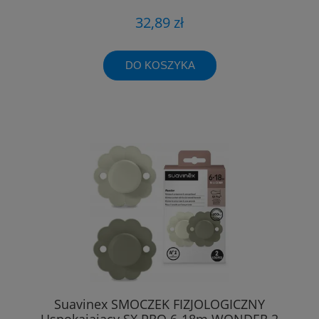
32,89 zł
DO KOSZYKA
Suavinex SMOCZEK FIZJOLOGICZNY
Uspokajający SX PRO 6-18m WONDER 2