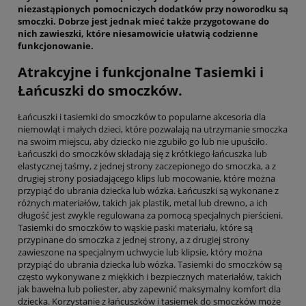
niezastąpionych pomocniczych dodatków przy noworodku są
smoczki. Dobrze jest jednak mieć także przygotowane do
nich zawieszki, które niesamowicie ułatwią codzienne
funkcjonowanie.
Atrakcyjne i funkcjonalne Tasiemki i
Łańcuszki do smoczków.
Łańcuszki i tasiemki do smoczków to popularne akcesoria dla
niemowląt i małych dzieci, które pozwalają na utrzymanie smoczka
na swoim miejscu, aby dziecko nie zgubiło go lub nie upuściło.
Łańcuszki do smoczków składają się z krótkiego łańcuszka lub
elastycznej taśmy, z jednej strony zaczepionego do smoczka, a z
drugiej strony posiadającego klips lub mocowanie, które można
przypiąć do ubrania dziecka lub wózka. Łańcuszki są wykonane z
różnych materiałów, takich jak plastik, metal lub drewno, a ich
długość jest zwykle regulowana za pomocą specjalnych pierścieni.
Tasiemki do smoczków to wąskie paski materiału, które są
przypinane do smoczka z jednej strony, a z drugiej strony
zawieszone na specjalnym uchwycie lub klipsie, który można
przypiąć do ubrania dziecka lub wózka. Tasiemki do smoczków są
często wykonywane z miękkich i bezpiecznych materiałów, takich
jak bawełna lub poliester, aby zapewnić maksymalny komfort dla
dziecka. Korzystanie z łańcuszków i tasiemek do smoczków może