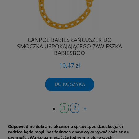
CANPOL BABIES ŁAŃCUSZEK DO
SMOCZKA USPOKAJAJĄCEGO ZAWIESZKA
BABIESBOO
10,47 zł
DO KOSZYKA
«
1
2
»
Odpowiednio dobrane akcesoria sprawią, że dziecko, jak i
rodzice będą mogli bez żadnych obaw wykonywać codzienne
czynności. Warto pamiętać, że jednymi z pierwszych i