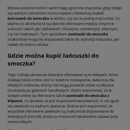
Wbrew pozorom kolor i wzór mają ogromne znaczenie, gdyż dzięki
wyrazistym odcieniom można będzie z łatwością znaleźć
łańcuszek do smoczka
w wózku, czy też w podręcznej torbie. Co
ważne, to akcesoria te są obecnie oferowane między innymi w
kolorach takich jak: niebieskim, różowym, czerwonym, zielonym,
czy też miętowym. Tym sposobem
zawieszki do smoczka
znakomicie mogą się dopasować także do stylizacji maluszka, jak i
nawet do koloru wózka.
Gdzie można kupić łańcuszki do
smoczka?
Tego rodzaju akcesoria dziecięce oferowane są w sklepach, które
działają także online. Jest to świetne rozwiązanie, zwłaszcza dla
młodych rodziców, którzy nie mogą pozwolić sobie na dłuższe
chodzenie po galeriach handlowych. Warto wspomnieć, że w
sklepie online są oferowane także
zawieszki do smoczka z
klipsem,
co sprawia, że jest stuprocentowa pewność, iż nie zgubi
się zawieszki na żadnym spacerze. Dobrze jest wspomnieć, że
wszystkie oferowane zawieszki są znakomicie dopasowane do
dziecięcych potrzeb, przez co można ich swobodnie używać przy
noworodkach.