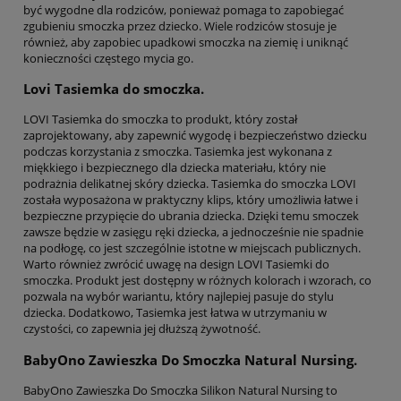
być wygodne dla rodziców, ponieważ pomaga to zapobiegać
zgubieniu smoczka przez dziecko. Wiele rodziców stosuje je
również, aby zapobiec upadkowi smoczka na ziemię i uniknąć
konieczności częstego mycia go.
Lovi Tasiemka do smoczka.
LOVI Tasiemka do smoczka to produkt, który został
zaprojektowany, aby zapewnić wygodę i bezpieczeństwo dziecku
podczas korzystania z smoczka. Tasiemka jest wykonana z
miękkiego i bezpiecznego dla dziecka materiału, który nie
podrażnia delikatnej skóry dziecka. Tasiemka do smoczka LOVI
została wyposażona w praktyczny klips, który umożliwia łatwe i
bezpieczne przypięcie do ubrania dziecka. Dzięki temu smoczek
zawsze będzie w zasięgu ręki dziecka, a jednocześnie nie spadnie
na podłogę, co jest szczególnie istotne w miejscach publicznych.
Warto również zwrócić uwagę na design LOVI Tasiemki do
smoczka. Produkt jest dostępny w różnych kolorach i wzorach, co
pozwala na wybór wariantu, który najlepiej pasuje do stylu
dziecka. Dodatkowo, Tasiemka jest łatwa w utrzymaniu w
czystości, co zapewnia jej dłuższą żywotność.
BabyOno Zawieszka Do Smoczka Natural Nursing.
BabyOno Zawieszka Do Smoczka Silikon Natural Nursing to