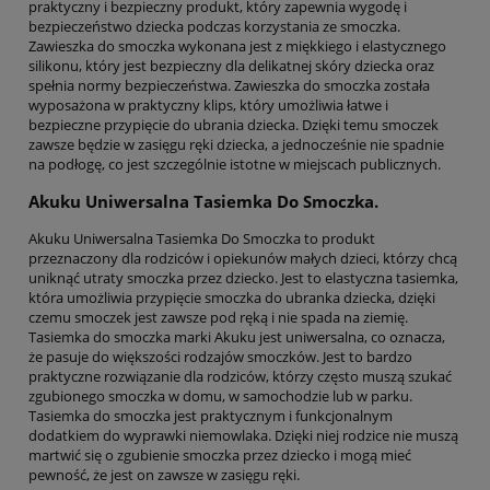
praktyczny i bezpieczny produkt, który zapewnia wygodę i
bezpieczeństwo dziecka podczas korzystania ze smoczka.
Zawieszka do smoczka wykonana jest z miękkiego i elastycznego
silikonu, który jest bezpieczny dla delikatnej skóry dziecka oraz
spełnia normy bezpieczeństwa. Zawieszka do smoczka została
wyposażona w praktyczny klips, który umożliwia łatwe i
bezpieczne przypięcie do ubrania dziecka. Dzięki temu smoczek
zawsze będzie w zasięgu ręki dziecka, a jednocześnie nie spadnie
na podłogę, co jest szczególnie istotne w miejscach publicznych.
Akuku Uniwersalna Tasiemka Do Smoczka.
Akuku Uniwersalna Tasiemka Do Smoczka to produkt
przeznaczony dla rodziców i opiekunów małych dzieci, którzy chcą
uniknąć utraty smoczka przez dziecko. Jest to elastyczna tasiemka,
która umożliwia przypięcie smoczka do ubranka dziecka, dzięki
czemu smoczek jest zawsze pod ręką i nie spada na ziemię.
Tasiemka do smoczka marki Akuku jest uniwersalna, co oznacza,
że pasuje do większości rodzajów smoczków. Jest to bardzo
praktyczne rozwiązanie dla rodziców, którzy często muszą szukać
zgubionego smoczka w domu, w samochodzie lub w parku.
Tasiemka do smoczka jest praktycznym i funkcjonalnym
dodatkiem do wyprawki niemowlaka. Dzięki niej rodzice nie muszą
martwić się o zgubienie smoczka przez dziecko i mogą mieć
pewność, że jest on zawsze w zasięgu ręki.