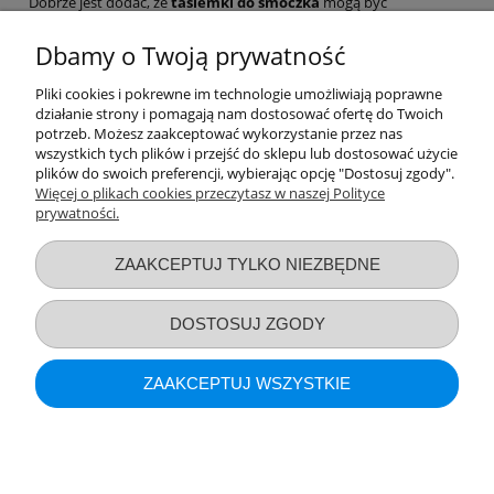
Dobrze jest dodać, że
tasiemki do smoczka
mogą być
dopasowane do różnych wariantów smoczków, dzięki czemu da
się je bez problemu zamontować przy nowoczesnych, jak i
Dbamy o Twoją prywatność
specjalistycznych smoczkach. Warto pamiętać, iż
zawieszki do
smoczka z klipsem
znakomicie ochroni smoczek przed
Pliki cookies i pokrewne im technologie umożliwiają poprawne
zabrudzeniem, a uroczy wzór klipsa będzie stanowić dodatkową
działanie strony i pomagają nam dostosować ofertę do Twoich
ozdobę dziecięcej stylizacji lub wózka. Akcesoria te mogą być
potrzeb. Możesz zaakceptować wykorzystanie przez nas
również przydatnymi upominkami dla przyszłych rodziców, dzięki
wszystkich tych plików i przejść do sklepu lub dostosować użycie
czemu będzie można od razu reagować i podać dziecku smoczek
plików do swoich preferencji, wybierając opcję "Dostosuj zgody".
bez zbędnego szukania.
Więcej o plikach cookies przeczytasz w naszej Polityce
prywatności.
Przydatne linki
ZAAKCEPTUJ TYLKO NIEZBĘDNE
Warunki zakupów
DOSTOSUJ ZGODY
Moje konto
ZAAKCEPTUJ WSZYSTKIE
Informacje o sklepie
POKAŻ PEŁNĄ WERSJĘ STRONY