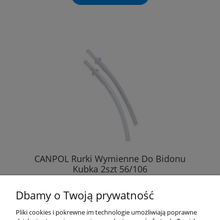
CANPOL Rurki Wymienne Do Bidonu
Kubka 2szt 56/106
Dbamy o Twoją prywatność
5,60 zł
Pliki cookies i pokrewne im technologie umożliwiają poprawne