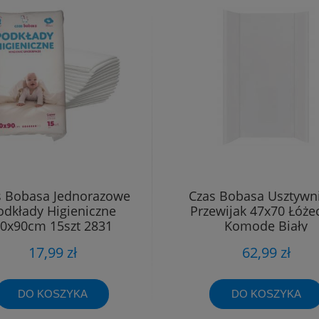
s Bobasa Jednorazowe
Czas Bobasa Usztywn
odkłady Higieniczne
Przewijak 47x70 Łóże
0x90cm 15szt 2831
Komodę Biały
17,99 zł
62,99 zł
DO KOSZYKA
DO KOSZYKA