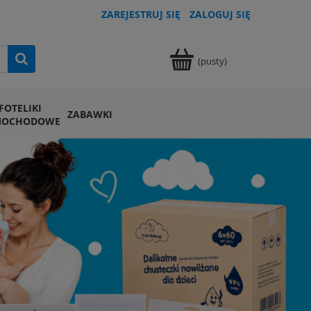
ZAREJESTRUJ SIĘ
ZALOGUJ SIĘ
(pusty)
FOTELIKI
ZABAWKI
MOCHODOWE