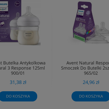
t Butelka Antykolkowa
Avent Natural Respo
ral 3 Response 125ml
Smoczek Do Butelki 2s
900/01
965/02
31,38 zł
24,96 zł
DO KOSZYKA
DO KOSZYKA