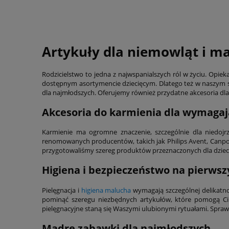
Artykuły dla niemowląt i m
Rodzicielstwo to jedna z najwspanialszych ról w życiu. Op
dostępnym asortymencie dziecięcym. Dlatego też w naszym sk
dla najmłodszych. Oferujemy również przydatne akcesoria d
Akcesoria do karmienia dla wymaga
Karmienie ma ogromne znaczenie, szczególnie dla niedoj
renomowanych producentów, takich jak Philips Avent, Canpol
przygotowaliśmy szereg produktów przeznaczonych dla dzieci –
Higiena i bezpieczeństwo na pierws
Pielęgnacja i
higiena malucha
wymagają szczególnej delikatno
pominąć szeregu niezbędnych artykułów, które pomogą Ci z
pielęgnacyjne staną się Waszymi ulubionymi rytuałami. Spraw,
Mądre zabawki dla najmłodszych