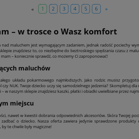
«
1
2
3
4
5
6
»
am – w trosce o Wasz komfort
ieka nad maluchem jest wymagającym zadaniem, jednak radość pociechy wyn
lepie znajdziesz to, co niezbędne do beztroskiego spędzania czasu z malu
la mam – koniecznie sprawdź, co możemy Ci zaproponować!
jących maluchów
rzałego układu pokarmowego najmłodszych. Jako rodzic musisz przygot
 czy NUK. Twoje dziecko uczy się samodzielnego jedzenia? Skompletuj dla 
 w naszym sklepie znajdziesz kaszki, płatki i obiadki uwielbiane przez na
zym miejscu
ści, nawet w kwestii dobrania odpowiednich akcesoriów. Skóra Twojej po
adbać o dziecko. Nasza oferta zawiera jedynie sprawdzone produkty dl
 by te chwile były magiczne!