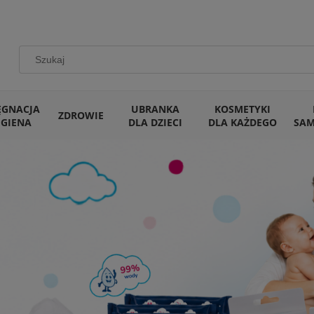
ĘGNACJA
UBRANKA
KOSMETYKI
ZDROWIE
IGIENA
DLA DZIECI
DLA KAŻDEGO
SA