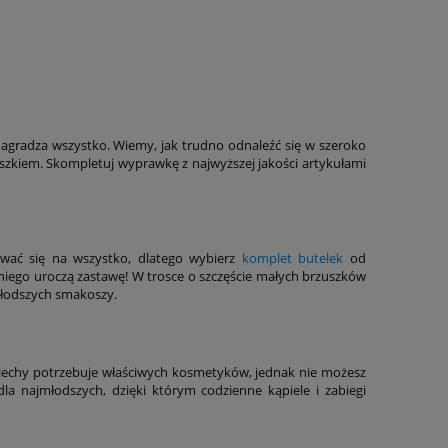
agradza wszystko. Wiemy, jak trudno odnaleźć się w szeroko
szkiem. Skompletuj wyprawkę z najwyższej jakości artykułami
ować się na wszystko, dlatego wybierz
komplet butelek
od
niego uroczą zastawę! W trosce o szczęście małych brzuszków
jmłodszych smakoszy.
ciechy potrzebuje właściwych kosmetyków, jednak nie możesz
a najmłodszych, dzięki którym codzienne kąpiele i zabiegi