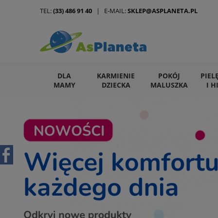
TEL:
(33) 486 91 40
| E-MAIL:
SKLEP@ASPLANETA.PL
DLA
KARMIENIE
POKÓJ
PIEL
MAMY
DZIECKA
MALUSZKA
I H
ARTYKUŁY DLA ZWIERZĄT