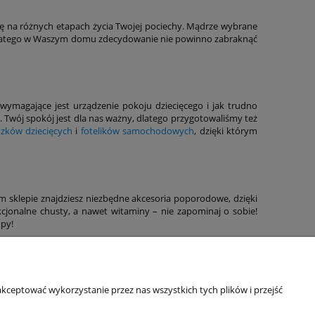
 się na różnych etapach życia Twojej pociechy. Mądrze wybrane
, dlatego w Waszym domu zdecydowanie nie powinno zabraknąć
wymagające jest urządzenie pokoju dziecięcego i jak trudno
. Twój spokój jest dla nas ważny, dlatego przygotowaliśmy też
zków dziecięcych
i
fotelików samochodowych
, dzięki którym
sklepie znajdziesz niezbędne akcesoria poporodowe, dzięki
kcjonalne chusty, a nawet witaminy – nie zapominaj o sobie!
upy!
Informacje o sklepie
kceptować wykorzystanie przez nas wszystkich tych plików i przejść