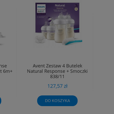
nse
Avent Zestaw 4 Butelek
zt 6m+
Natural Response + Smoczki
838/11
127,57 zł
DO KOSZYKA