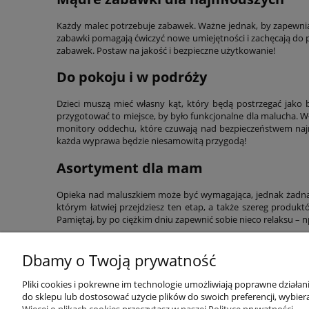
Każdy malec potrzebuje zabawek. Ważne jednak, by zapewni
zabawki pomagają ćwiczyć nowe umiejętności i zachęcają do
zabawek. Postaw na jakość i bezpieczne użytkowanie!
Do pokoju i w podróży
Dzieci muszą mieć własny kąt, który będą postrzegać jako 
przygotować to miejsce, by było funkcjonalne dla malucha. Wł
monitory oddechu, które czuwają nad bezpieczeństwem naj
każda wyprawa będzie niesamowitą przygodą!
Asortyment dla mam
Opieka nad maluszkiem może być wymagająca, jednak żadna 
którym łatwiej przejdziesz ten etap, a także szereg produk
Pamiętaj, by po ciężkim dniu zapewnić sobie nieco relaksu –
Dbamy o Twoją prywatność
Przydatne linki
Warunki z
Pliki cookies i pokrewne im technologie umożliwiają poprawne działa
do sklepu lub dostosować użycie plików do swoich preferencji, wybiera