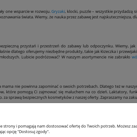
ały one wsparcie w rozwoju.
Gryzaki
, klocki, puzzle – wszystkie przydadzą
 poznawania świata. Wiemy, że nauka przez zabawę jest najskuteczniejsza
bezpieczną przystań i przestrzeń do zabawy lub odpoczynku. Wiemy, jak 
aśnie dlatego oferujemy niezbędne produkty, takie jak łóżeczka i przewijaki
młodszych. Lubicie podróżować? W naszym asortymencie nie zabrakło
wó
mama nie powinna zapominać o swoich potrzebach. Dlatego też w naszym 
tów, które pomogą Ci zajmować się maluchem na co dzień. Laktatory, fun
 np. za sprawą bezpiecznych kosmetyków z naszej oferty. Zapraszamy na zak
akupów
Moje konto
nie strony i pomagają nam dostosować ofertę do Twoich potrzeb. Możesz zaa
jąc opcję "Dostosuj zgody".