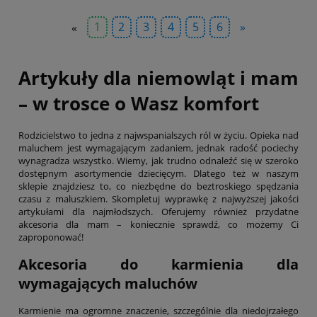
«
1
2
3
4
5
6
»
Artykuły dla niemowląt i mam
– w trosce o Wasz komfort
Rodzicielstwo to jedna z najwspanialszych ról w życiu. Opieka nad
maluchem jest wymagającym zadaniem, jednak radość pociechy
wynagradza wszystko. Wiemy, jak trudno odnaleźć się w szeroko
dostępnym asortymencie dziecięcym. Dlatego też w naszym
sklepie znajdziesz to, co niezbędne do beztroskiego spędzania
czasu z maluszkiem. Skompletuj wyprawkę z najwyższej jakości
artykułami dla najmłodszych. Oferujemy również przydatne
akcesoria dla mam – koniecznie sprawdź, co możemy Ci
zaproponować!
Akcesoria do karmienia dla
wymagających maluchów
Karmienie ma ogromne znaczenie, szczególnie dla niedojrzałego