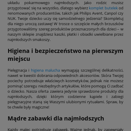
układu pokarmowego najmłodszych. Jako rodzic musisz
przygotować się na wszystko, dlatego wybierz
komplet butelek
od
renomowanych producentów, takich jak Philips Avent, Canpol czy
NUK. Twoje dziecko uczy się samodzielnego jedzenia? Skompletuj
dla niego uroczą zastawę! W trosce o szczęście małych brzuszków
przygotowaliśmy szereg produktów przeznaczonych dla dzieci – w
naszym sklepie znajdziesz kaszki, płatki i obiadki uwielbiane przez
najmłodszych smakoszy.
Higiena i bezpieczeństwo na pierwszym
miejscu
Pielęgnacja i
higiena malucha
wymagają szczególnej delikatności,
nawet w kwestii dobrania odpowiednich akcesoriów. Skóra Twojej
pociechy potrzebuje właściwych kosmetyków, jednak nie możesz
pominąć szeregu niezbędnych artykułów, które pomogą Ci zadbać
o dziecko. Nasza oferta zawiera jedynie sprawdzone produkty dla
najmłodszych, dzięki którym codzienne kąpiele i zabiegi
pielęgnacyjne staną się Waszymi ulubionymi rytuałami. Spraw, by
te chwile były magiczne!
Mądre zabawki dla najmłodszych
Każdy malec potrzebuje zabawek. Ważne jednak, by zapewniały