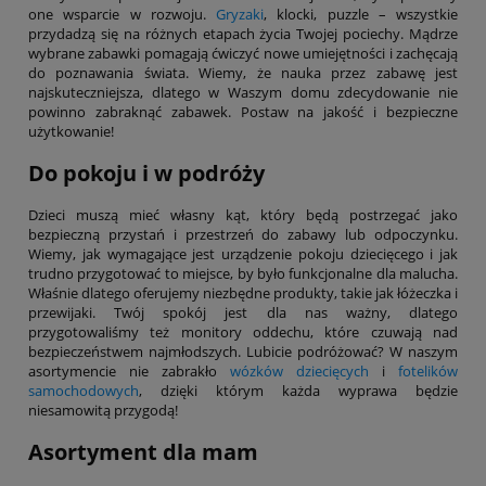
one wsparcie w rozwoju.
Gryzaki
, klocki, puzzle – wszystkie
przydadzą się na różnych etapach życia Twojej pociechy. Mądrze
wybrane zabawki pomagają ćwiczyć nowe umiejętności i zachęcają
do poznawania świata. Wiemy, że nauka przez zabawę jest
najskuteczniejsza, dlatego w Waszym domu zdecydowanie nie
powinno zabraknąć zabawek. Postaw na jakość i bezpieczne
użytkowanie!
Do pokoju i w podróży
Dzieci muszą mieć własny kąt, który będą postrzegać jako
bezpieczną przystań i przestrzeń do zabawy lub odpoczynku.
Wiemy, jak wymagające jest urządzenie pokoju dziecięcego i jak
trudno przygotować to miejsce, by było funkcjonalne dla malucha.
Właśnie dlatego oferujemy niezbędne produkty, takie jak łóżeczka i
przewijaki. Twój spokój jest dla nas ważny, dlatego
przygotowaliśmy też monitory oddechu, które czuwają nad
bezpieczeństwem najmłodszych. Lubicie podróżować? W naszym
asortymencie nie zabrakło
wózków dziecięcych
i
fotelików
samochodowych
, dzięki którym każda wyprawa będzie
niesamowitą przygodą!
Asortyment dla mam