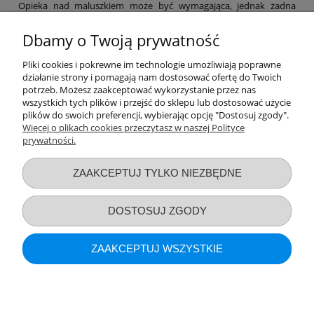
Opieka nad maluszkiem może być wymagająca, jednak żadna
mama nie powinna zapominać o swoich potrzebach. Dlatego też w
naszym sklepie znajdziesz niezbędne akcesoria poporodowe,
Dbamy o Twoją prywatność
dzięki którym łatwiej przejdziesz ten etap, a także szereg
produktów, które pomogą Ci zajmować się maluchem na co dzień.
Pliki cookies i pokrewne im technologie umożliwiają poprawne
Laktatory, funkcjonalne chusty, a nawet witaminy – nie zapominaj
działanie strony i pomagają nam dostosować ofertę do Twoich
o sobie! Pamiętaj, by po ciężkim dniu zapewnić sobie nieco relaksu
potrzeb. Możesz zaakceptować wykorzystanie przez nas
– np. za sprawą bezpiecznych kosmetyków z naszej oferty.
wszystkich tych plików i przejść do sklepu lub dostosować użycie
Zapraszamy na zakupy!
plików do swoich preferencji, wybierając opcję "Dostosuj zgody".
Więcej o plikach cookies przeczytasz w naszej Polityce
prywatności.
Przydatne linki
ZAAKCEPTUJ TYLKO NIEZBĘDNE
Warunki zakupów
DOSTOSUJ ZGODY
Moje konto
ZAAKCEPTUJ WSZYSTKIE
Informacje o sklepie
POKAŻ PEŁNĄ WERSJĘ STRONY