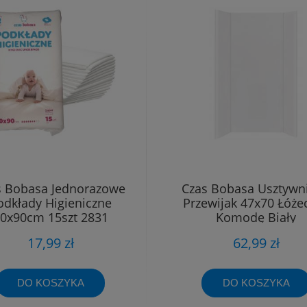
s Bobasa Jednorazowe
Czas Bobasa Usztywn
odkłady Higieniczne
Przewijak 47x70 Łóże
0x90cm 15szt 2831
Komodę Biały
17,99 zł
62,99 zł
DO KOSZYKA
DO KOSZYKA