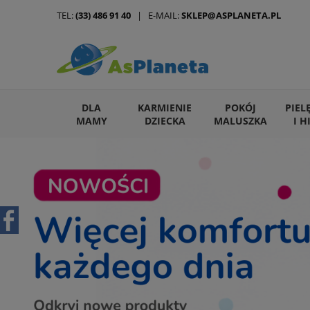
TEL:
(33) 486 91 40
| E-MAIL:
SKLEP@ASPLANETA.PL
DLA
KARMIENIE
POKÓJ
PIEL
MAMY
DZIECKA
MALUSZKA
I H
ARTYKUŁY DLA ZWIERZĄT