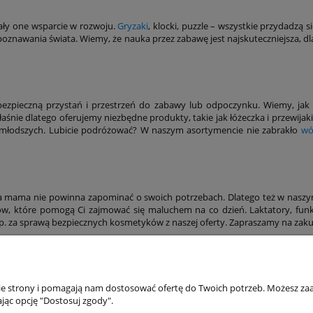
ały one wsparcie w rozwoju.
Gryzaki
, klocki, puzzle – wszystkie przydadzą
 poznawania świata. Wiemy, że nauka przez zabawę jest najskuteczniejsza
bezpieczną przystań i przestrzeń do zabawy lub odpoczynku. Wiemy, jak 
aśnie dlatego oferujemy niezbędne produkty, takie jak łóżeczka i przewijaki
młodszych. Lubicie podróżować? W naszym asortymencie nie zabrakło
wó
mama nie powinna zapominać o swoich potrzebach. Dlatego też w naszym 
tów, które pomogą Ci zajmować się maluchem na co dzień. Laktatory, fun
 np. za sprawą bezpiecznych kosmetyków z naszej oferty. Zapraszamy na zak
akupów
Moje konto
nie strony i pomagają nam dostosować ofertę do Twoich potrzeb. Możesz zaa
jąc opcję "Dostosuj zgody".