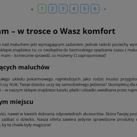
«
1
2
3
4
5
6
»
am – w trosce o Wasz komfort
ieka nad maluchem jest wymagającym zadaniem, jednak radość pociechy wyn
lepie znajdziesz to, co niezbędne do beztroskiego spędzania czasu z malu
la mam – koniecznie sprawdź, co możemy Ci zaproponować!
jących maluchów
rzałego układu pokarmowego najmłodszych. Jako rodzic musisz przygot
 czy NUK. Twoje dziecko uczy się samodzielnego jedzenia? Skompletuj dla 
 w naszym sklepie znajdziesz kaszki, płatki i obiadki uwielbiane przez na
zym miejscu
ści, nawet w kwestii dobrania odpowiednich akcesoriów. Skóra Twojej po
adbać o dziecko. Nasza oferta zawiera jedynie sprawdzone produkty dl
 by te chwile były magiczne!