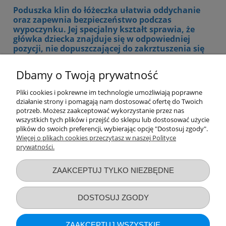
Poduszka klin do łóżeczka ułatwia oddychanie
oraz zapewnia bezpieczeństwo podczas
wypoczynku. Jej specjalny kształt sprawia, że
główka dziecka znajduje się w odpowiedniej
pozycji, nie dopuszczającej do zakrztuszenia się
pokarmem. Wykonane są z wielogatunkowej
pianki z perforacją na całej powierzchni.
Dbamy o Twoją prywatność
Znajdziesz u nas również poduszkę wykonaną z
Pliki cookies i pokrewne im technologie umożliwiają poprawne
pianki memory. Poduszka ta dopasowuje się do
działanie strony i pomagają nam dostosować ofertę do Twoich
kształtu głowy podczas snu i zapobiega
potrzeb. Możesz zaakceptować wykorzystanie przez nas
odkształceniu delikatnej główki dziecka.
wszystkich tych plików i przejść do sklepu lub dostosować użycie
Zapewnia odpowiednie podparcie, w różnych
plików do swoich preferencji, wybierając opcję "Dostosuj zgody".
pozycjach snu.
Więcej o plikach cookies przeczytasz w naszej Polityce
prywatności.
Przydatne linki
ZAAKCEPTUJ TYLKO NIEZBĘDNE
Warunki zakupów
DOSTOSUJ ZGODY
Moje konto
ZAAKCEPTUJ WSZYSTKIE