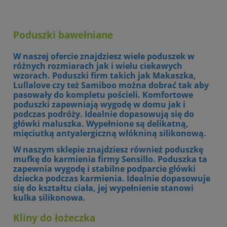
Poduszki bawełniane
W naszej ofercie znajdziesz wiele poduszek w
różnych rozmiarach jak i wielu ciekawych
wzorach. Poduszki firm takich jak Makaszka,
Lullalove czy też Samiboo można dobrać tak aby
pasowały do kompletu pościeli. Komfortowe
poduszki zapewniają wygodę w domu jak i
podczas podróży. Idealnie dopasowują się do
główki maluszka. Wypełnione są delikatną,
mięciutką antyalergiczną włókniną silikonową.
W naszym sklepie znajdziesz również poduszkę
mufkę do karmienia firmy Sensillo. Poduszka ta
zapewnia wygodę i stabilne podparcie główki
dziecka podczas karmienia. Idealnie dopasowuje
się do kształtu ciała, jej wypełnienie stanowi
kulka silikonowa.
Kliny do łożeczka