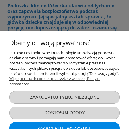
Poduszka klin do łóżeczka ułatwia oddychanie
oraz zapewnia bezpieczeństwo podczas
wypoczynku. Jej specjalny kształt sprawia, że
główka dziecka znajduje się w odpowiedniej
pozycji, nie dopuszczającej do zakrztuszenia się
pokarmem. Wykonane są z wielogatunkowej
pianki z perforacją na całej powierzchni.
Dbamy o Twoją prywatność
Znajdziesz u nas również poduszkę wykonaną z
Pliki cookies i pokrewne im technologie umożliwiają poprawne
pianki memory. Poduszka ta dopasowuje się do
działanie strony i pomagają nam dostosować ofertę do Twoich
kształtu głowy podczas snu i zapobiega
potrzeb. Możesz zaakceptować wykorzystanie przez nas
odkształceniu delikatnej główki dziecka.
wszystkich tych plików i przejść do sklepu lub dostosować użycie
Zapewnia odpowiednie podparcie, w różnych
plików do swoich preferencji, wybierając opcję "Dostosuj zgody".
pozycjach snu.
Więcej o plikach cookies przeczytasz w naszej Polityce
prywatności.
Przydatne linki
ZAAKCEPTUJ TYLKO NIEZBĘDNE
Warunki zakupów
DOSTOSUJ ZGODY
Moje konto
ZAAKCEPTUJ WSZYSTKIE