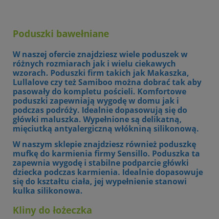
Poduszki bawełniane
W naszej ofercie znajdziesz wiele poduszek w
różnych rozmiarach jak i wielu ciekawych
wzorach. Poduszki firm takich jak Makaszka,
Lullalove czy też Samiboo można dobrać tak aby
pasowały do kompletu pościeli. Komfortowe
poduszki zapewniają wygodę w domu jak i
podczas podróży. Idealnie dopasowują się do
główki maluszka. Wypełnione są delikatną,
mięciutką antyalergiczną włókniną silikonową.
W naszym sklepie znajdziesz również poduszkę
mufkę do karmienia firmy Sensillo. Poduszka ta
zapewnia wygodę i stabilne podparcie główki
dziecka podczas karmienia. Idealnie dopasowuje
się do kształtu ciała, jej wypełnienie stanowi
kulka silikonowa.
Kliny do łożeczka