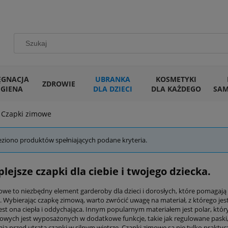
ĘGNACJA
UBRANKA
KOSMETYKI
ZDROWIE
IGIENA
DLA DZIECI
DLA KAŻDEGO
SA
Czapki zimowe
eziono produktów spełniających podane kryteria.
plejsze czapki dla ciebie i twojego dziecka.
owe to niezbędny element garderoby dla dzieci i dorosłych, które pomagają
y. Wybierając czapkę zimową, warto zwrócić uwagę na materiał, z którego j
est ona ciepła i oddychająca. Innym popularnym materiałem jest polar, któr
owych jest wyposażonych w dodatkowe funkcje, takie jak regulowane paski,
ją przed utratą czapki w silnym wietrze. Czapki zimowe są nie tylko praktyc