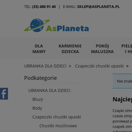
TEL:
(33) 486 91 40
| E-MAIL:
SKLEP@ASPLANETA.PL
DLA
KARMIENIE
POKÓJ
PIEL
MAMY
DZIECKA
MALUSZKA
I H
»
»
UBRANKA DLA DZIECI
Czapeczki chustki opaski
ARTYKUŁY DLA ZWIERZĄT
Podkategorie
Nie znal
UBRANKA DLA DZIECI
Najcie
Bluzy
Body
Czapki zim
czasie zim
Czapeczki chustki opaski
ponieważ j
Chustki muślinowe
czapek zim
zabezpiecza