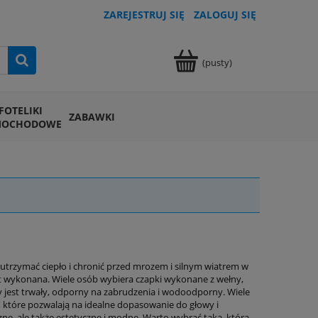
ZAREJESTRUJ SIĘ
ZALOGUJ SIĘ
(pusty)
FOTELIKI
ZABAWKI
MOCHODOWE
 utrzymać ciepło i chronić przed mrozem i silnym wiatrem w
est wykonana. Wiele osób wybiera czapki wykonane z wełny,
y jest trwały, odporny na zabrudzenia i wodoodporny. Wiele
 które pozwalają na idealne dopasowanie do głowy i
zne, ale także estetyczne i modne. Warto wybrać taką, która