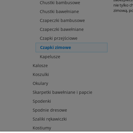
Chustki bambusowe
nie tylko c
zimową, po
Chustki bawełniane
Czapeczki bambusowe
Czapeczki bawełniane
Czapki przejściowe
Czapki zimowe
Kapelusze
Kalosze
Koszulki
Okulary
Skarpetki bawełniane i papcie
Spodenki
Spodnie dresowe
Szaliki rękawiczki
Kostiumy