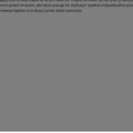
hroni przed mrozem, ale także pasuje do stylizacji i spełnia indywidualne po
nieważ będzie ona służyć przez wiele sezonów.