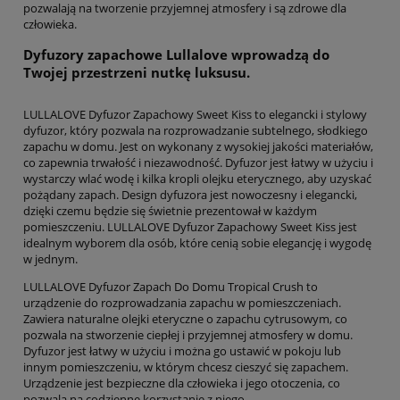
pozwalają na tworzenie przyjemnej atmosfery i są zdrowe dla
człowieka.
Dyfuzory zapachowe Lullalove wprowadzą do
Twojej przestrzeni nutkę luksusu.
LULLALOVE Dyfuzor Zapachowy Sweet Kiss to elegancki i stylowy
dyfuzor, który pozwala na rozprowadzanie subtelnego, słodkiego
zapachu w domu. Jest on wykonany z wysokiej jakości materiałów,
co zapewnia trwałość i niezawodność. Dyfuzor jest łatwy w użyciu i
wystarczy wlać wodę i kilka kropli olejku eterycznego, aby uzyskać
pożądany zapach. Design dyfuzora jest nowoczesny i elegancki,
dzięki czemu będzie się świetnie prezentował w każdym
pomieszczeniu. LULLALOVE Dyfuzor Zapachowy Sweet Kiss jest
idealnym wyborem dla osób, które cenią sobie elegancję i wygodę
w jednym.
LULLALOVE Dyfuzor Zapach Do Domu Tropical Crush to
urządzenie do rozprowadzania zapachu w pomieszczeniach.
Zawiera naturalne olejki eteryczne o zapachu cytrusowym, co
pozwala na stworzenie ciepłej i przyjemnej atmosfery w domu.
Dyfuzor jest łatwy w użyciu i można go ustawić w pokoju lub
innym pomieszczeniu, w którym chcesz cieszyć się zapachem.
Urządzenie jest bezpieczne dla człowieka i jego otoczenia, co
pozwala na codzienne korzystanie z niego.