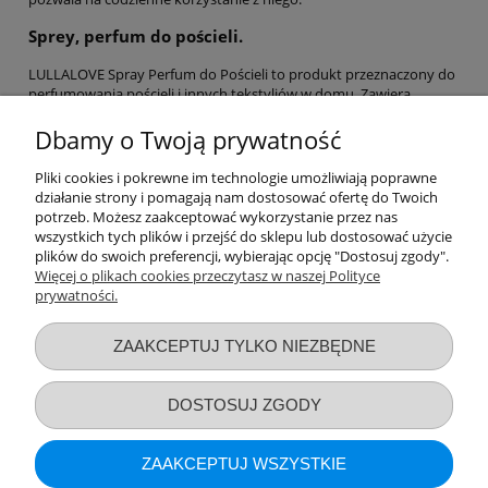
Sprey, perfum do pościeli.
LULLALOVE Spray Perfum do Pościeli to produkt przeznaczony do
perfumowania pościeli i innych tekstyliów w domu. Zawiera
naturalne olejki eteryczne, które pozwalają na uzyskanie
ulubionego zapachu. Spray jest łatwy w użyciu i można go użyć
Dbamy o Twoją prywatność
bezpośrednio na pościel, ręcznik lub inne tekstylia. Jest to
doskonały sposób na stworzenie przyjemnej atmosfery w sypialni
Pliki cookies i pokrewne im technologie umożliwiają poprawne
lub w innym pomieszczeniu, w którym chcesz cieszyć się
działanie strony i pomagają nam dostosować ofertę do Twoich
zapachem. LULLALOVE Spray Perfum jest ekologiczny i bezpieczny
potrzeb. Możesz zaakceptować wykorzystanie przez nas
dla skóry, dlatego można go używać codziennie.
wszystkich tych plików i przejść do sklepu lub dostosować użycie
plików do swoich preferencji, wybierając opcję "Dostosuj zgody".
Więcej o plikach cookies przeczytasz w naszej Polityce
prywatności.
Przydatne linki
ZAAKCEPTUJ TYLKO NIEZBĘDNE
Warunki zakupów
DOSTOSUJ ZGODY
Moje konto
ZAAKCEPTUJ WSZYSTKIE
Informacje o sklepie