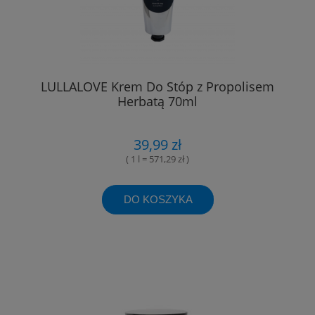
LULLALOVE Krem Do Stóp z Propolisem
Herbatą 70ml
39,99 zł
( 1 l = 571,29 zł )
DO KOSZYKA