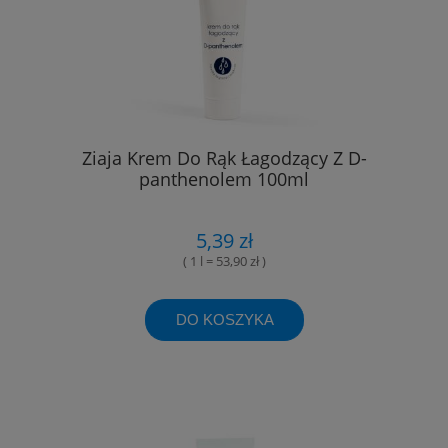
Ziaja Krem Do Rąk Łagodzący Z D-
panthenolem 100ml
5,39 zł
( 1 l = 53,90 zł )
DO KOSZYKA