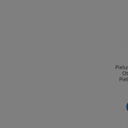
Piel
Ot
Pie