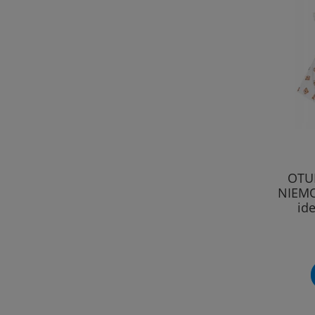
OTU
NIEMO
id