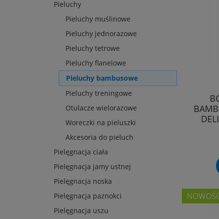
Pieluchy
Pieluchy muślinowe
Pieluchy jednorazowe
Pieluchy tetrowe
Pieluchy flanelowe
Pieluchy bambusowe
Pieluchy treningowe
B
BAMBU
Otulacze wielorazowe
DEL
Woreczki na pieluszki
Akcesoria do pieluch
Pielęgnacja ciała
Pielęgnacja jamy ustnej
Pielęgnacja noska
NOWOŚ
Pielęgnacja paznokci
Pielęgnacja uszu