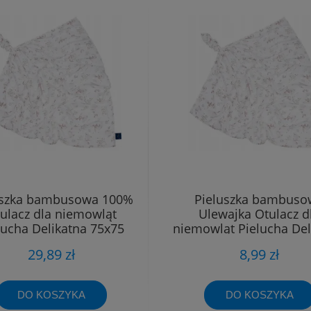
uszka bambusowa 100%
Pieluszka bambuso
ulacz dla niemowląt
Ulewajka Otulacz d
lucha Delikatna 75x75
niemowląt Pielucha Del
40x40
29,89 zł
8,99 zł
DO KOSZYKA
DO KOSZYKA