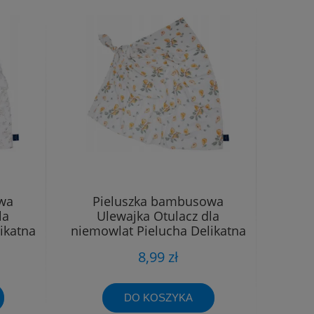
wa
Pieluszka bambusowa
la
Ulewajka Otulacz dla
ikatna
niemowląt Pielucha Delikatna
40x40
8,99 zł
DO KOSZYKA