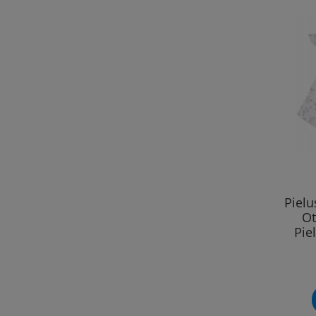
Piel
Ot
Pie