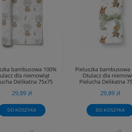
uszka bambusowa 100%
Pieluszka bambusowa
ulacz dla niemowląt
Otulacz dla niemow
lucha Delikatna 75x75
Pielucha Delikatna 7
29,89 zł
29,89 zł
DO KOSZYKA
DO KOSZYKA