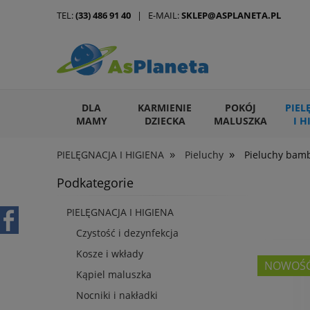
TEL:
(33) 486 91 40
| E-MAIL:
SKLEP@ASPLANETA.PL
DLA
KARMIENIE
POKÓJ
PIEL
MAMY
DZIECKA
MALUSZKA
I H
»
»
PIELĘGNACJA I HIGIENA
Pieluchy
Pieluchy bam
ARTYKUŁY DLA ZWIERZĄT
Podkategorie
PIELĘGNACJA I HIGIENA
Czystość i dezynfekcja
Kosze i wkłady
NOWOŚ
Kąpiel maluszka
Nocniki i nakładki