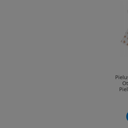
Piel
Ot
Pie