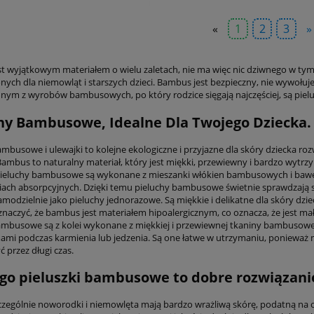
«
1
2
3
»
t wyjątkowym materiałem o wielu zaletach, nie ma więc nic dziwnego w tym
ych dla niemowląt i starszych dzieci. Bambus jest bezpieczny, nie wywołuje a
dnym z wyrobów bambusowych, po który rodzice sięgają najczęściej, są pielu
hy Bambusowe, Idealne Dla Twojego Dziecka.
ambusowe i ulewajki to kolejne ekologiczne i przyjazne dla skóry dziecka ro
ambus to naturalny materiał, który jest miękki, przewiewny i bardzo wytrzym
Pieluchy bambusowe są wykonane z mieszanki włókien bambusowych i baweł
iach absorpcyjnych. Dzięki temu pieluchy bambusowe świetnie sprawdzają si
modzielnie jako pieluchy jednorazowe. Są miękkie i delikatne dla skóry dzie
znaczyć, że bambus jest materiałem hipoalergicznym, co oznacza, że jest ma
ambusowe są z kolei wykonane z miękkiej i przewiewnej tkaniny bambusowej
ami podczas karmienia lub jedzenia. Są one łatwe w utrzymaniu, ponieważ m
 przez długi czas.
go pieluszki bambusowe to dobre rozwiązani
zczególnie noworodki i niemowlęta mają bardzo wrażliwą skórę, podatną na ot