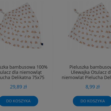
uszka bambusowa 100%
Pieluszka bambuso
ulacz dla niemowląt
Ulewajka Otulacz d
lucha Delikatna 75x75
niemowląt Pielucha Del
40x40
29,89 zł
8,99 zł
DO KOSZYKA
DO KOSZYKA