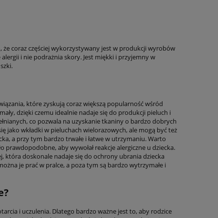
, że coraz częściej wykorzystywany jest w produkcji wyrobów
lergii i nie podrażnia skory. Jest miękki i przyjemny w
szki.
związania, które zyskują coraz większą popularność wśród
ały, dzięki czemu idealnie nadaje się do produkcji pieluch i
nianych, co pozwala na uzyskanie tkaniny o bardzo dobrych
ę jako wkładki w pieluchach wielorazowych, ale mogą być też
cka, a przy tym bardzo trwałe i łatwe w utrzymaniu. Warto
ło prawdopodobne, aby wywołał reakcje alergiczne u dziecka.
, która doskonale nadaje się do ochrony ubrania dziecka
ożna je prać w pralce, a poza tym są bardzo wytrzymałe i
e?
arcia i uczulenia. Dlatego bardzo ważne jest to, aby rodzice