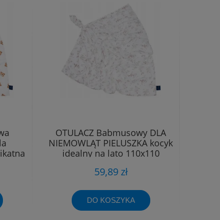
wa
OTULACZ Babmusowy DLA
la
NIEMOWLĄT PIELUSZKA kocyk
ikatna
idealny na lato 110x110
59,89 zł
DO KOSZYKA