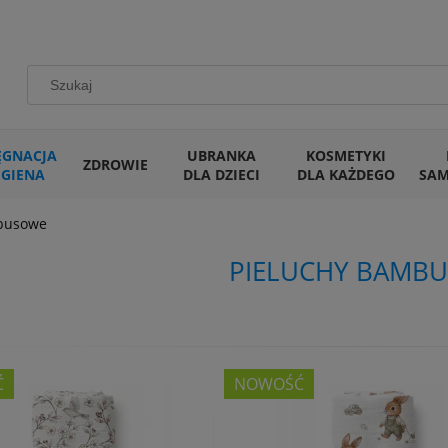
ĘGNACJA
UBRANKA
KOSMETYKI
ZDROWIE
IGIENA
DLA DZIECI
DLA KAŻDEGO
SA
busowe
PIELUCHY BAMB
Ć
NOWOŚĆ