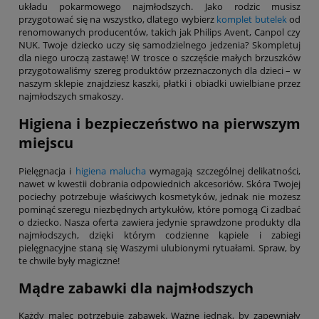
układu pokarmowego najmłodszych. Jako rodzic musisz
przygotować się na wszystko, dlatego wybierz
komplet butelek
od
renomowanych producentów, takich jak Philips Avent, Canpol czy
NUK. Twoje dziecko uczy się samodzielnego jedzenia? Skompletuj
dla niego uroczą zastawę! W trosce o szczęście małych brzuszków
przygotowaliśmy szereg produktów przeznaczonych dla dzieci – w
naszym sklepie znajdziesz kaszki, płatki i obiadki uwielbiane przez
najmłodszych smakoszy.
Higiena i bezpieczeństwo na pierwszym
miejscu
Pielęgnacja i
higiena malucha
wymagają szczególnej delikatności,
nawet w kwestii dobrania odpowiednich akcesoriów. Skóra Twojej
pociechy potrzebuje właściwych kosmetyków, jednak nie możesz
pominąć szeregu niezbędnych artykułów, które pomogą Ci zadbać
o dziecko. Nasza oferta zawiera jedynie sprawdzone produkty dla
najmłodszych, dzięki którym codzienne kąpiele i zabiegi
pielęgnacyjne staną się Waszymi ulubionymi rytuałami. Spraw, by
te chwile były magiczne!
Mądre zabawki dla najmłodszych
Każdy malec potrzebuje zabawek. Ważne jednak, by zapewniały