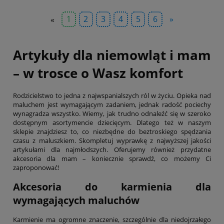
«
1
2
3
4
5
6
»
Artykuły dla niemowląt i mam
– w trosce o Wasz komfort
Rodzicielstwo to jedna z najwspanialszych ról w życiu. Opieka nad
maluchem jest wymagającym zadaniem, jednak radość pociechy
wynagradza wszystko. Wiemy, jak trudno odnaleźć się w szeroko
dostępnym asortymencie dziecięcym. Dlatego też w naszym
sklepie znajdziesz to, co niezbędne do beztroskiego spędzania
czasu z maluszkiem. Skompletuj wyprawkę z najwyższej jakości
artykułami dla najmłodszych. Oferujemy również przydatne
akcesoria dla mam – koniecznie sprawdź, co możemy Ci
zaproponować!
Akcesoria do karmienia dla
wymagających maluchów
Karmienie ma ogromne znaczenie, szczególnie dla niedojrzałego