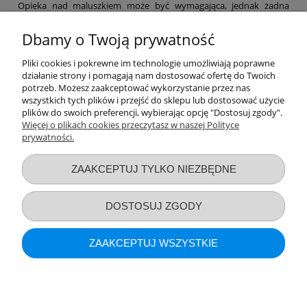
Opieka nad maluszkiem może być wymagająca, jednak żadna
mama nie powinna zapominać o swoich potrzebach. Dlatego też w
naszym sklepie znajdziesz niezbędne akcesoria poporodowe,
Dbamy o Twoją prywatność
dzięki którym łatwiej przejdziesz ten etap, a także szereg
produktów, które pomogą Ci zajmować się maluchem na co dzień.
Pliki cookies i pokrewne im technologie umożliwiają poprawne
Laktatory, funkcjonalne chusty, a nawet witaminy – nie zapominaj
działanie strony i pomagają nam dostosować ofertę do Twoich
o sobie! Pamiętaj, by po ciężkim dniu zapewnić sobie nieco relaksu
potrzeb. Możesz zaakceptować wykorzystanie przez nas
– np. za sprawą bezpiecznych kosmetyków z naszej oferty.
wszystkich tych plików i przejść do sklepu lub dostosować użycie
Zapraszamy na zakupy!
plików do swoich preferencji, wybierając opcję "Dostosuj zgody".
Więcej o plikach cookies przeczytasz w naszej Polityce
prywatności.
Przydatne linki
ZAAKCEPTUJ TYLKO NIEZBĘDNE
Warunki zakupów
DOSTOSUJ ZGODY
Moje konto
ZAAKCEPTUJ WSZYSTKIE
Informacje o sklepie
POKAŻ PEŁNĄ WERSJĘ STRONY