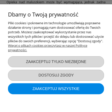
Opieka nad maluszkiem może być wymagająca, jednak żadna
mama nie powinna zapominać o swoich potrzebach. Dlatego też w
naszym sklepie znajdziesz niezbędne akcesoria poporodowe,
Dbamy o Twoją prywatność
dzięki którym łatwiej przejdziesz ten etap, a także szereg
produktów, które pomogą Ci zajmować się maluchem na co dzień.
Pliki cookies i pokrewne im technologie umożliwiają poprawne
Laktatory, funkcjonalne chusty, a nawet witaminy – nie zapominaj
działanie strony i pomagają nam dostosować ofertę do Twoich
o sobie! Pamiętaj, by po ciężkim dniu zapewnić sobie nieco relaksu
potrzeb. Możesz zaakceptować wykorzystanie przez nas
– np. za sprawą bezpiecznych kosmetyków z naszej oferty.
wszystkich tych plików i przejść do sklepu lub dostosować użycie
Zapraszamy na zakupy!
plików do swoich preferencji, wybierając opcję "Dostosuj zgody".
Więcej o plikach cookies przeczytasz w naszej Polityce
prywatności.
Przydatne linki
ZAAKCEPTUJ TYLKO NIEZBĘDNE
Warunki zakupów
DOSTOSUJ ZGODY
Moje konto
ZAAKCEPTUJ WSZYSTKIE
Informacje o sklepie
POKAŻ PEŁNĄ WERSJĘ STRONY