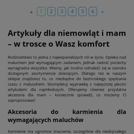
«
1
2
3
4
5
6
»
Artykuły dla niemowląt i mam
– w trosce o Wasz komfort
Rodzicielstwo to jedna z najwspanialszych ról w życiu. Opieka nad
maluchem jest wymagającym zadaniem, jednak radość pociechy
wynagradza wszystko. Wiemy, jak trudno odnaleźć się w szeroko
dostępnym asortymencie dziecięcym. Dlatego też w naszym
sklepie znajdziesz to, co niezbędne do beztroskiego spędzania
czasu z maluszkiem. Skompletuj wyprawkę z najwyższej jakości
artykułami dla najmłodszych. Oferujemy również przydatne
akcesoria dla mam – koniecznie sprawdź, co możemy Ci
zaproponować!
Akcesoria do karmienia dla
wymagających maluchów
Karmienie ma ogromne znaczenie, szczególnie dla niedojrzałego