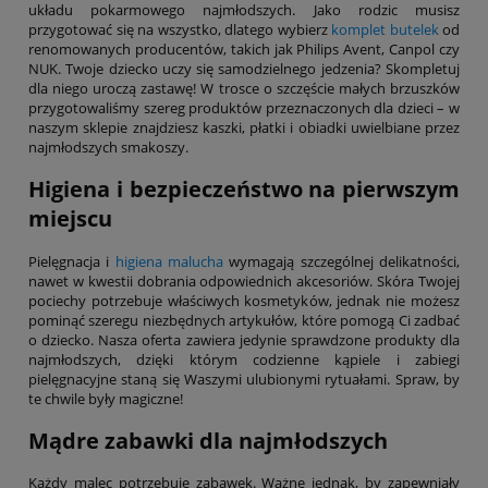
układu pokarmowego najmłodszych. Jako rodzic musisz
przygotować się na wszystko, dlatego wybierz
komplet butelek
od
renomowanych producentów, takich jak Philips Avent, Canpol czy
NUK. Twoje dziecko uczy się samodzielnego jedzenia? Skompletuj
dla niego uroczą zastawę! W trosce o szczęście małych brzuszków
przygotowaliśmy szereg produktów przeznaczonych dla dzieci – w
naszym sklepie znajdziesz kaszki, płatki i obiadki uwielbiane przez
najmłodszych smakoszy.
Higiena i bezpieczeństwo na pierwszym
miejscu
Pielęgnacja i
higiena malucha
wymagają szczególnej delikatności,
nawet w kwestii dobrania odpowiednich akcesoriów. Skóra Twojej
pociechy potrzebuje właściwych kosmetyków, jednak nie możesz
pominąć szeregu niezbędnych artykułów, które pomogą Ci zadbać
o dziecko. Nasza oferta zawiera jedynie sprawdzone produkty dla
najmłodszych, dzięki którym codzienne kąpiele i zabiegi
pielęgnacyjne staną się Waszymi ulubionymi rytuałami. Spraw, by
te chwile były magiczne!
Mądre zabawki dla najmłodszych
Każdy malec potrzebuje zabawek. Ważne jednak, by zapewniały