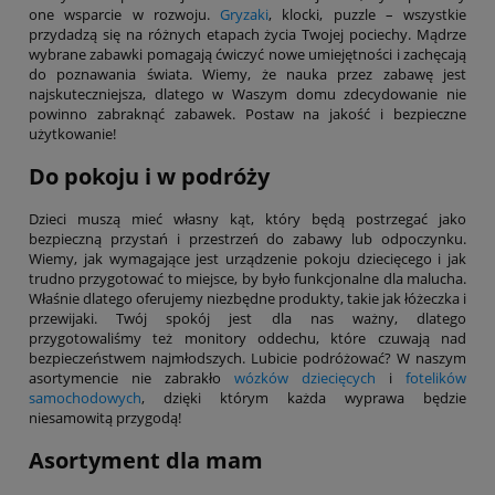
one wsparcie w rozwoju.
Gryzaki
, klocki, puzzle – wszystkie
przydadzą się na różnych etapach życia Twojej pociechy. Mądrze
wybrane zabawki pomagają ćwiczyć nowe umiejętności i zachęcają
do poznawania świata. Wiemy, że nauka przez zabawę jest
najskuteczniejsza, dlatego w Waszym domu zdecydowanie nie
powinno zabraknąć zabawek. Postaw na jakość i bezpieczne
użytkowanie!
Do pokoju i w podróży
Dzieci muszą mieć własny kąt, który będą postrzegać jako
bezpieczną przystań i przestrzeń do zabawy lub odpoczynku.
Wiemy, jak wymagające jest urządzenie pokoju dziecięcego i jak
trudno przygotować to miejsce, by było funkcjonalne dla malucha.
Właśnie dlatego oferujemy niezbędne produkty, takie jak łóżeczka i
przewijaki. Twój spokój jest dla nas ważny, dlatego
przygotowaliśmy też monitory oddechu, które czuwają nad
bezpieczeństwem najmłodszych. Lubicie podróżować? W naszym
asortymencie nie zabrakło
wózków dziecięcych
i
fotelików
samochodowych
, dzięki którym każda wyprawa będzie
niesamowitą przygodą!
Asortyment dla mam