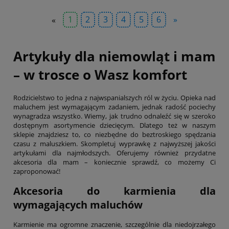
«
1
2
3
4
5
6
»
Artykuły dla niemowląt i mam
– w trosce o Wasz komfort
Rodzicielstwo to jedna z najwspanialszych ról w życiu. Opieka nad
maluchem jest wymagającym zadaniem, jednak radość pociechy
wynagradza wszystko. Wiemy, jak trudno odnaleźć się w szeroko
dostępnym asortymencie dziecięcym. Dlatego też w naszym
sklepie znajdziesz to, co niezbędne do beztroskiego spędzania
czasu z maluszkiem. Skompletuj wyprawkę z najwyższej jakości
artykułami dla najmłodszych. Oferujemy również przydatne
akcesoria dla mam – koniecznie sprawdź, co możemy Ci
zaproponować!
Akcesoria do karmienia dla
wymagających maluchów
Karmienie ma ogromne znaczenie, szczególnie dla niedojrzałego