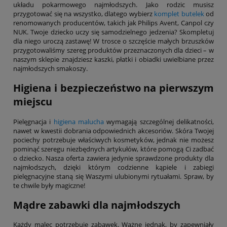
układu pokarmowego najmłodszych. Jako rodzic musisz
przygotować się na wszystko, dlatego wybierz
komplet butelek
od
renomowanych producentów, takich jak Philips Avent, Canpol czy
NUK. Twoje dziecko uczy się samodzielnego jedzenia? Skompletuj
dla niego uroczą zastawę! W trosce o szczęście małych brzuszków
przygotowaliśmy szereg produktów przeznaczonych dla dzieci – w
naszym sklepie znajdziesz kaszki, płatki i obiadki uwielbiane przez
najmłodszych smakoszy.
Higiena i bezpieczeństwo na pierwszym
miejscu
Pielęgnacja i
higiena malucha
wymagają szczególnej delikatności,
nawet w kwestii dobrania odpowiednich akcesoriów. Skóra Twojej
pociechy potrzebuje właściwych kosmetyków, jednak nie możesz
pominąć szeregu niezbędnych artykułów, które pomogą Ci zadbać
o dziecko. Nasza oferta zawiera jedynie sprawdzone produkty dla
najmłodszych, dzięki którym codzienne kąpiele i zabiegi
pielęgnacyjne staną się Waszymi ulubionymi rytuałami. Spraw, by
te chwile były magiczne!
Mądre zabawki dla najmłodszych
Każdy malec potrzebuje zabawek. Ważne jednak, by zapewniały