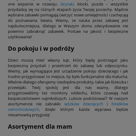
one wsparcie w rozwoju.
Gryzaki
, klocki, puzzle – wszystkie
przydadzą się na różnych etapach życia Twojej pociechy. Mądrze
wybrane zabawki pomagają ćwiczyć nowe umiejętności i zachęcają
do poznawania świata. Wiemy, że nauka przez zabawę jest
najskuteczniejsza, dlatego w Waszym domu zdecydowanie nie
powinno zabraknąć zabawek. Postaw na jakość i bezpieczne
użytkowanie!
Do pokoju i w podróży
Dzieci muszą mieć własny kąt, który będą postrzegać jako
bezpieczną przystań i przestrzeń do zabawy lub odpoczynku.
Wiemy, jak wymagające jest urządzenie pokoju dziecięcego i jak
trudno przygotować to miejsce, by było funkcjonalne dla malucha.
Właśnie dlatego oferujemy niezbędne produkty, takie jak łóżeczka i
przewijaki. Twój spokój jest dla nas ważny, dlatego
przygotowaliśmy też monitory oddechu, które czuwają nad
bezpieczeństwem najmłodszych. Lubicie podróżować? W naszym
asortymencie nie zabrakło
wózków dziecięcych
i
fotelików
samochodowych
, dzięki którym każda wyprawa będzie
niesamowitą przygodą!
Asortyment dla mam