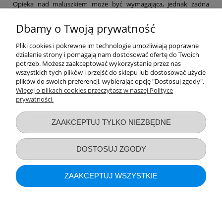
Opieka nad maluszkiem może być wymagająca, jednak żadna
mama nie powinna zapominać o swoich potrzebach. Dlatego też w
naszym sklepie znajdziesz niezbędne akcesoria poporodowe,
Dbamy o Twoją prywatność
dzięki którym łatwiej przejdziesz ten etap, a także szereg
produktów, które pomogą Ci zajmować się maluchem na co dzień.
Pliki cookies i pokrewne im technologie umożliwiają poprawne
Laktatory, funkcjonalne chusty, a nawet witaminy – nie zapominaj
działanie strony i pomagają nam dostosować ofertę do Twoich
o sobie! Pamiętaj, by po ciężkim dniu zapewnić sobie nieco relaksu
potrzeb. Możesz zaakceptować wykorzystanie przez nas
– np. za sprawą bezpiecznych kosmetyków z naszej oferty.
wszystkich tych plików i przejść do sklepu lub dostosować użycie
Zapraszamy na zakupy!
plików do swoich preferencji, wybierając opcję "Dostosuj zgody".
Więcej o plikach cookies przeczytasz w naszej Polityce
prywatności.
Przydatne linki
ZAAKCEPTUJ TYLKO NIEZBĘDNE
Warunki zakupów
DOSTOSUJ ZGODY
Moje konto
ZAAKCEPTUJ WSZYSTKIE
Informacje o sklepie
POKAŻ PEŁNĄ WERSJĘ STRONY