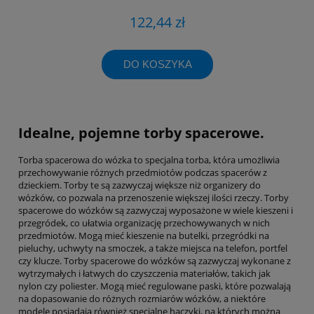
122,44 zł
DO KOSZYKA
Idealne, pojemne torby spacerowe.
Torba spacerowa do wózka to specjalna torba, która umożliwia
przechowywanie różnych przedmiotów podczas spacerów z
dzieckiem. Torby te są zazwyczaj większe niż organizery do
wózków, co pozwala na przenoszenie większej ilości rzeczy. Torby
spacerowe do wózków są zazwyczaj wyposażone w wiele kieszeni i
przegródek, co ułatwia organizację przechowywanych w nich
przedmiotów. Mogą mieć kieszenie na butelki, przegródki na
pieluchy, uchwyty na smoczek, a także miejsca na telefon, portfel
czy klucze. Torby spacerowe do wózków są zazwyczaj wykonane z
wytrzymałych i łatwych do czyszczenia materiałów, takich jak
nylon czy poliester. Mogą mieć regulowane paski, które pozwalają
na dopasowanie do różnych rozmiarów wózków, a niektóre
modele posiadają również specjalne haczyki, na których można