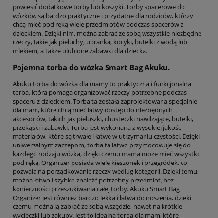
powiesić dodatkowe torby lub koszyki. Torby spacerowe do
wózków są bardzo praktyczne i przydatne dla rodziców, którzy
chcą mieć pod ręką wiele przedmiotów podczas spacerów z
dzieckiem. Dzięki nim, można zabrać ze sobą wszystkie niezbędne
rzeczy, takie jak pieluchy, ubranka, kocyki, butelki z wodą lub
mlekiem, a także ulubione zabawki dla dziecka.
Pojemna torba do wózka Smart Bag Akuku.
Akuku torba do wózka dla mamy to praktyczna i funkcjonalna
torba, która pomaga organizować rzeczy potrzebne podczas
spaceru z dzieckiem. Torba ta została zaprojektowana specjalnie
dla mam, które chcą mieć łatwy dostęp do niezbędnych
akcesoriów, takich jak pieluszki, chusteczki nawilżające, butelki,
przekąski i zabawki. Torba jest wykonana z wysokiej jakości
materiałów, które są trwałe i łatwe w utrzymaniu czystości. Dzięki
uniwersalnym zaczepom, torba ta łatwo przymocowuje się do
każdego rodzaju wózka, dzięki czemu mama może mieć wszystko
pod ręką. Organizer posiada wiele kieszonek i przegródek, co
pozwala na porządkowanie rzeczy według kategorii. Dzięki temu,
można łatwo i szybko znaleźć potrzebny przedmiot, bez
konieczności przeszukiwania całej torby. Akuku Smart Bag
Organizer jest również bardzo lekka i łatwa do noszenia, dzięki
czemu można ją zabrać ze sobą wszędzie, nawet na krótkie
wycieczki lub zakupy. Jest to idealna torba dla mam, które