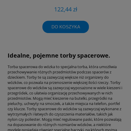
122,44 zł
DO KOSZYKA
Idealne, pojemne torby spacerowe.
Torba spacerowa do wózka to specjalna torba, która umożliwia
przechowywanie różnych przedmiotów podczas spacerów z
dzieckiem. Torby te są zazwyczaj większe niż organizery do
wózków, co pozwala na przenoszenie większej ilości rzeczy. Torby
spacerowe do wózków są zazwyczaj wyposażone w wiele kieszeni i
przegródek, co ułatwia organizację przechowywanych w nich
przedmiotów. Mogą mieć kieszenie na butelki, przegródki na
pieluchy, uchwyty na smoczek, a także miejsca na telefon, portfel
czy klucze. Torby spacerowe do wózków są zazwyczaj wykonane z
wytrzymałych i łatwych do czyszczenia materiałów, takich jak
nylon czy poliester. Mogą mieć regulowane paski, które pozwalają
na dopasowanie do różnych rozmiarów wózków, a niektóre
modele posiadają również specjalne haczyki, na których można