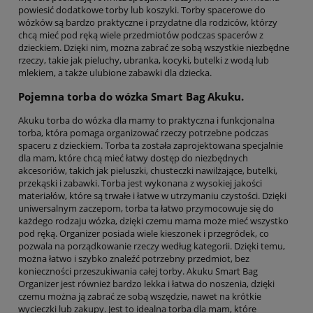
powiesić dodatkowe torby lub koszyki. Torby spacerowe do
wózków są bardzo praktyczne i przydatne dla rodziców, którzy
chcą mieć pod ręką wiele przedmiotów podczas spacerów z
dzieckiem. Dzięki nim, można zabrać ze sobą wszystkie niezbędne
rzeczy, takie jak pieluchy, ubranka, kocyki, butelki z wodą lub
mlekiem, a także ulubione zabawki dla dziecka.
Pojemna torba do wózka Smart Bag Akuku.
Akuku torba do wózka dla mamy to praktyczna i funkcjonalna
torba, która pomaga organizować rzeczy potrzebne podczas
spaceru z dzieckiem. Torba ta została zaprojektowana specjalnie
dla mam, które chcą mieć łatwy dostęp do niezbędnych
akcesoriów, takich jak pieluszki, chusteczki nawilżające, butelki,
przekąski i zabawki. Torba jest wykonana z wysokiej jakości
materiałów, które są trwałe i łatwe w utrzymaniu czystości. Dzięki
uniwersalnym zaczepom, torba ta łatwo przymocowuje się do
każdego rodzaju wózka, dzięki czemu mama może mieć wszystko
pod ręką. Organizer posiada wiele kieszonek i przegródek, co
pozwala na porządkowanie rzeczy według kategorii. Dzięki temu,
można łatwo i szybko znaleźć potrzebny przedmiot, bez
konieczności przeszukiwania całej torby. Akuku Smart Bag
Organizer jest również bardzo lekka i łatwa do noszenia, dzięki
czemu można ją zabrać ze sobą wszędzie, nawet na krótkie
wycieczki lub zakupy. Jest to idealna torba dla mam, które