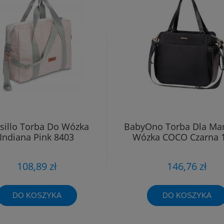
sillo Torba Do Wózka
BabyOno Torba Dla M
Indiana Pink 8403
Wózka COCO Czarna 
108,89 zł
146,76 zł
DO KOSZYKA
DO KOSZYKA