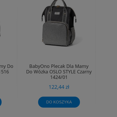
amy Do
BabyOno Plecak Dla Mamy
1516
Do Wózka OSLO STYLE Czarny
1424/01
122,44 zł
DO KOSZYKA