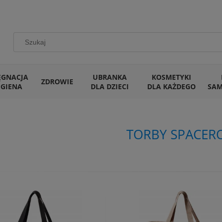
ĘGNACJA
UBRANKA
KOSMETYKI
ZDROWIE
IGIENA
DLA DZIECI
DLA KAŻDEGO
SA
TORBY SPACER