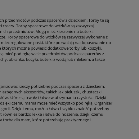
ch przedmiotów podczas spacerów z dzieckiem. Torby te są
ści rzeczy. Torby spacerowe do wózków są zazwyczaj
nich przedmiotów. Mogą mieć kieszenie na butelki,
klucze. Torby spacerowe do wózków są zazwyczaj wykonane z
gą mieć regulowane paski, które pozwalają na dopasowanie do
a których można powiesić dodatkowe torby lub koszyki.
hcą mieć pod ręką wiele przedmiotów podczas spacerów z
uchy, ubranka, kocyki, butelki z wodą lub mlekiem, a także
anizować rzeczy potrzebne podczas spaceru z dzieckiem.
iezbędnych akcesoriów, takich jak pieluszki, chusteczki
ałów, które są trwałe i łatwe w utrzymaniu czystości. Dzięki
 dzięki czemu mama może mieć wszystko pod ręką. Organizer
gorii. Dzięki temu, można łatwo i szybko znaleźć potrzebny
t również bardzo lekka i łatwa do noszenia, dzięki czemu
lna torba dla mam, które potrzebują praktycznego i