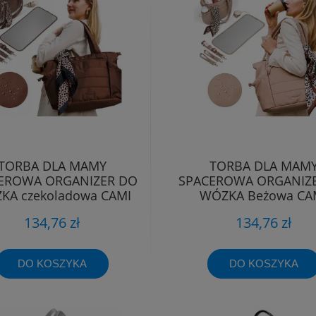
TORBA DLA MAMY
TORBA DLA MAM
EROWA ORGANIZER DO
SPACEROWA ORGANIZ
KA czekoladowa CAMI
WÓZKA Beżowa CA
Babyono
Babyono 1672/02
134,76 zł
134,76 zł
DO KOSZYKA
DO KOSZYKA