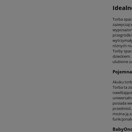
Idealn
Torba spac
zazwyczaj 
wyposażone
przegródki
wytrzymały
różnych ro
Torby spac
dzieckiem. 
ulubione z
Pojemna
Akuku torb
Torba ta z
nawilżające
uniwersaln
posiada wi
przedmiot,
można ją za
funkcjonal
BabyOno