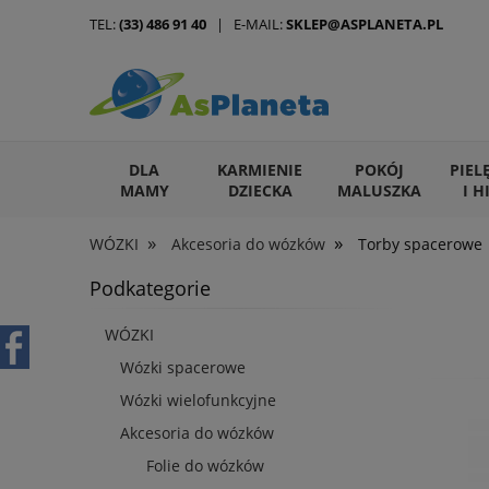
TEL:
(33) 486 91 40
| E-MAIL:
SKLEP@ASPLANETA.PL
DLA
KARMIENIE
POKÓJ
PIEL
MAMY
DZIECKA
MALUSZKA
I H
»
»
WÓZKI
Akcesoria do wózków
Torby spacerowe
ARTYKUŁY DLA ZWIERZĄT
Podkategorie
WÓZKI
Wózki spacerowe
Wózki wielofunkcyjne
Akcesoria do wózków
Folie do wózków