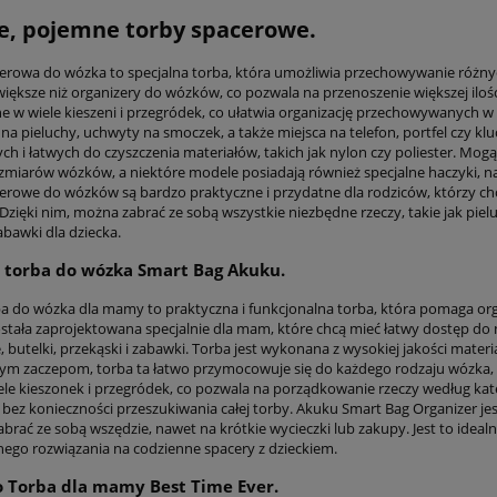
e, pojemne torby spacerowe.
erowa do wózka to specjalna torba, która umożliwia przechowywanie różny
większe niż organizery do wózków, co pozwala na przenoszenie większej ilo
 w wiele kieszeni i przegródek, co ułatwia organizację przechowywanych w 
 na pieluchy, uchwyty na smoczek, a także miejsca na telefon, portfel czy 
ch i łatwych do czyszczenia materiałów, takich jak nylon czy poliester. Mo
zmiarów wózków, a niektóre modele posiadają również specjalne haczyki, n
erowe do wózków są bardzo praktyczne i przydatne dla rodziców, którzy c
Dzięki nim, można zabrać ze sobą wszystkie niezbędne rzeczy, takie jak piel
abawki dla dziecka.
 torba do wózka Smart Bag Akuku.
a do wózka dla mamy to praktyczna i funkcjonalna torba, która pomaga org
ostała zaprojektowana specjalnie dla mam, które chcą mieć łatwy dostęp do n
, butelki, przekąski i zabawki. Torba jest wykonana z wysokiej jakości materi
ym zaczepom, torba ta łatwo przymocowuje się do każdego rodzaju wózka,
ele kieszonek i przegródek, co pozwala na porządkowanie rzeczy według kate
 bez konieczności przeszukiwania całej torby. Akuku Smart Bag Organizer jes
brać ze sobą wszędzie, nawet na krótkie wycieczki lub zakupy. Jest to idea
nego rozwiązania na codzienne spacery z dzieckiem.
 Torba dla mamy Best Time Ever.