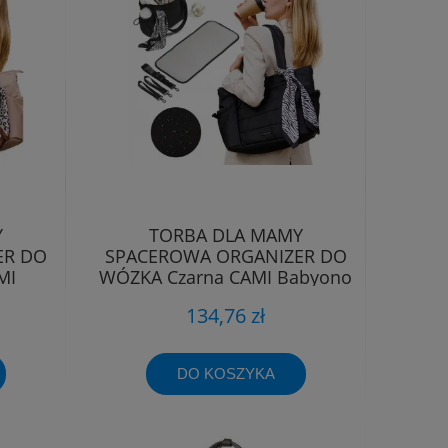
Y
TORBA DLA MAMY
ER DO
SPACEROWA ORGANIZER DO
MI
WÓZKA Czarna CAMI Babyono
1672/01
134,76 zł
DO KOSZYKA