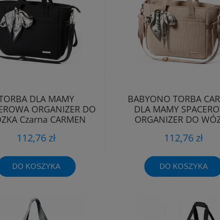
TORBA DLA MAMY
BABYONO TORBA CA
EROWA ORGANIZER DO
DLA MAMY SPACER
ZKA Czarna CARMEN
ORGANIZER DO WÓ
Babyono 1571/01
BEŻOWA 1571/02
112,76 zł
112,76 zł
DO KOSZYKA
DO KOSZYKA