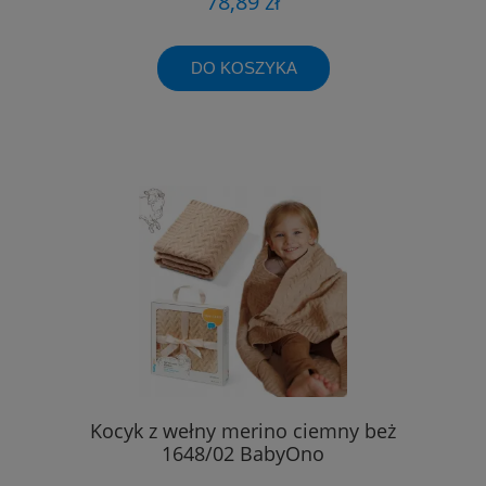
78,89 zł
DO KOSZYKA
Kocyk z wełny merino ciemny beż
1648/02 BabyOno