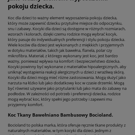
pokoju dziecka.
Koc dla dzieci to ważny element wyposażenia pokoju dziecka,
który może zapewnić dziecku przytulne miejsce do odpoczynku,
snu i zabawy. Kocyki dla dzieci są dostępne w różnych rozmiarach,
wzorach i kolorach, dzięki czemu rodzice mogą wybrać kocyk,
który pasuje do indywidualnych preferencji i stylu pokoju dziecka.
Wiele koców dla dzieci jest wykonanych z miękkich i przyjemnych
w dotyku materiałów, takich jak bawełna, flanela, polar czy
mikrofibra. Materiał, z którego wykonany jest koc, jest bardzo
ważny, ponieważ wpływa na komfort i bezpieczeństwo dziecka.
Kocyki powinny być wykonane z materiałów hipoalergicznych, aby
uniknąć wystąpienia reakcji alergicznych u dzieci z wrażliwą skórą.
Kocyki dla dzieci mogą mieć różne zastosowania. Mogą służyć jako
narzuta na łóżko lub jako dodatkowy koc w czasie drzemki. Mogą
być również używane jako przytulanki lub jako mata do zabawy na
podłodze. W zależności od potrzeb i preferencji dziecka, rodzice
mogą wybrać koc, który spełni jego potrzeby i zapewni mu
przyjemny komfort.
Koc Tkany Bawełniano Bambusowy Bocioland.
Bocioland to polska marka, która oferuje ręcznie tkane produkty z
naturalnych materiałów, w tym kocyki dla dzieci. Jednym z