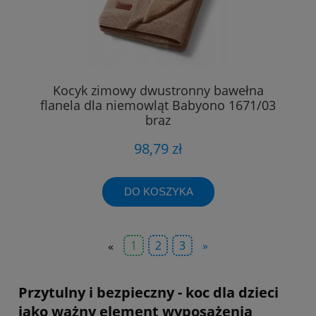
Kocyk zimowy dwustronny bawełna
flanela dla niemowląt Babyono 1671/03
brąz
98,79 zł
DO KOSZYKA
«
1
2
3
»
Przytulny i bezpieczny - koc dla dzieci
jako ważny element wyposażenia