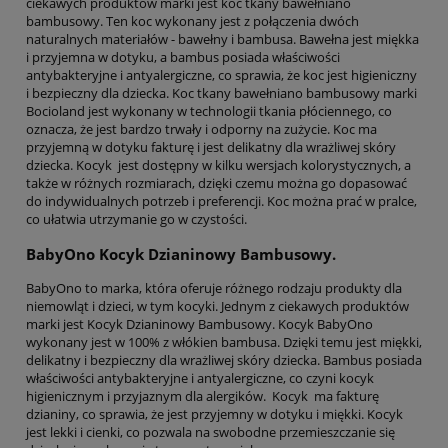
ciekawych produktów marki jest koc tkany bawełniano
bambusowy. Ten koc wykonany jest z połączenia dwóch
naturalnych materiałów - bawełny i bambusa. Bawełna jest miękka
i przyjemna w dotyku, a bambus posiada właściwości
antybakteryjne i antyalergiczne, co sprawia, że koc jest higieniczny
i bezpieczny dla dziecka. Koc tkany bawełniano bambusowy marki
Bocioland jest wykonany w technologii tkania płóciennego, co
oznacza, że jest bardzo trwały i odporny na zużycie. Koc ma
przyjemną w dotyku fakturę i jest delikatny dla wrażliwej skóry
dziecka. Kocyk jest dostępny w kilku wersjach kolorystycznych, a
także w różnych rozmiarach, dzięki czemu można go dopasować
do indywidualnych potrzeb i preferencji. Koc można prać w pralce,
co ułatwia utrzymanie go w czystości.
BabyOno Kocyk Dzianinowy Bambusowy.
BabyOno to marka, która oferuje różnego rodzaju produkty dla
niemowląt i dzieci, w tym kocyki. Jednym z ciekawych produktów
marki jest Kocyk Dzianinowy Bambusowy. Kocyk BabyOno
wykonany jest w 100% z włókien bambusa. Dzięki temu jest miękki,
delikatny i bezpieczny dla wrażliwej skóry dziecka. Bambus posiada
właściwości antybakteryjne i antyalergiczne, co czyni kocyk
higienicznym i przyjaznym dla alergików. Kocyk ma fakturę
dzianiny, co sprawia, że jest przyjemny w dotyku i miękki. Kocyk
jest lekki i cienki, co pozwala na swobodne przemieszczanie się