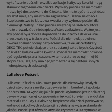
wykończenie pościeli - wszelkie aplikacje, hafty, czy koraliki mogą
stanowić zagrożenie dla dziecka. Wymiary pościeli dla niemowląt
muszą być dostosowane do łóżeczka. Nie może być ona zbyt duża
ani zbyt mała, aby nie istniało zagrożenie duszenia się dziecka.
Bezpieczeństwo to kluczowa kwestia przy wyborze pościeli dla
niemowląt. Należy unikać pościeli związanej na szelkach, która
może prowadzić do niebezpieczeństwa zadławienia. Ważne jest,
aby pościel była dobrze dopasowana do łóżeczka dziecka i nie
przesuwała się w trakcie snu. Pościel dla niemowląt powinna
również spełniać normy bezpieczeństwa, takie jak certyfikaty
OEKO-TEX, potwierdzające brak substancji szkodliwych. Czystość
pościeli to kolejna ważna kwestia. Pościel dla niemowląt powinna
być regularnie prana i suszona w temperaturze co najmniej 60
stopni Celsjusza, aby uniknąć gromadzenia się bakterii i innych
niebezpiecznych substancji.
Lullalove Pościel.
Lullalove Pościel to luksusowa pościel dla niemowląt i małych
dzieci, stworzona z myślą o zapewnieniu im komfortu i spokoju
podczas snu. Ta wysokiej jakości pościel wykonana jest z delikatnej
bawełny organicznej, co zapewnia miękkość i przyjemny w dotyku
materiał. Produkty Lullalove są bezpieczne dla dzieci, ponieważ są
wolne od szkodliwych substancji i spełniają najwyższe standardy
jakości. Pościel jest również łatwa do czyszczenia i utrzymania w