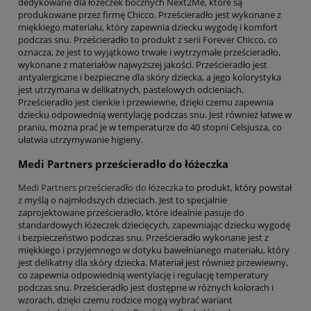
dedykowane dla łóżeczek bocznych Next2Me, które są
produkowane przez firmę Chicco. Prześcieradło jest wykonane z
miękkiego materiału, który zapewnia dziecku wygodę i komfort
podczas snu. Prześcieradło to produkt z serii Forever Chicco, co
oznacza, że jest to wyjątkowo trwałe i wytrzymałe prześcieradło,
wykonane z materiałów najwyższej jakości. Prześcieradło jest
antyalergiczne i bezpieczne dla skóry dziecka, a jego kolorystyka
jest utrzymana w delikatnych, pastelowych odcieniach.
Prześcieradło jest cienkie i przewiewne, dzięki czemu zapewnia
dziecku odpowiednią wentylację podczas snu. Jest również łatwe w
praniu, można prać je w temperaturze do 40 stopni Celsjusza, co
ułatwia utrzymywanie higieny.
Medi Partners prześcieradło do łóżeczka
Medi Partners prześcieradło do łóżeczka
to produkt, który powstał
z myślą o najmłodszych dzieciach. Jest to specjalnie
zaprojektowane prześcieradło, które idealnie pasuje do
standardowych łóżeczek dziecięcych, zapewniając dziecku wygodę
i bezpieczeństwo podczas snu. Prześcieradło wykonane jest z
miękkiego i przyjemnego w dotyku bawełnianego materiału, który
jest delikatny dla skóry dziecka. Materiał jest również przewiewny,
co zapewnia odpowiednią wentylację i regulację temperatury
podczas snu. Prześcieradło jest dostępne w różnych kolorach i
wzorach, dzięki czemu rodzice mogą wybrać wariant