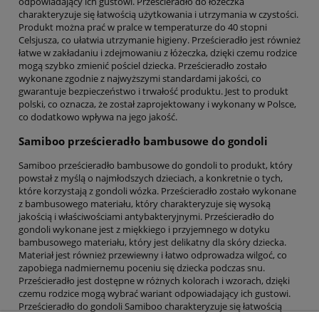
odpowiadający ich gustowi. Prześcieradło do łóżeczka
charakteryzuje się łatwością użytkowania i utrzymania w czystości.
Produkt można prać w pralce w temperaturze do 40 stopni
Celsjusza, co ułatwia utrzymanie higieny. Prześcieradło jest również
łatwe w zakładaniu i zdejmowaniu z łóżeczka, dzięki czemu rodzice
mogą szybko zmienić pościel dziecka. Prześcieradło zostało
wykonane zgodnie z najwyższymi standardami jakości, co
gwarantuje bezpieczeństwo i trwałość produktu. Jest to produkt
polski, co oznacza, że został zaprojektowany i wykonany w Polsce,
co dodatkowo wpływa na jego jakość.
Samiboo prześcieradło bambusowe do gondoli
Samiboo prześcieradło bambusowe do gondoli to produkt, który
powstał z myślą o najmłodszych dzieciach, a konkretnie o tych,
które korzystają z gondoli wózka. Prześcieradło zostało wykonane
z bambusowego materiału, który charakteryzuje się wysoką
jakością i właściwościami antybakteryjnymi. Prześcieradło do
gondoli wykonane jest z miękkiego i przyjemnego w dotyku
bambusowego materiału, który jest delikatny dla skóry dziecka.
Materiał jest również przewiewny i łatwo odprowadza wilgoć, co
zapobiega nadmiernemu poceniu się dziecka podczas snu.
Prześcieradło jest dostępne w różnych kolorach i wzorach, dzięki
czemu rodzice mogą wybrać wariant odpowiadający ich gustowi.
Prześcieradło do gondoli Samiboo charakteryzuje się łatwością