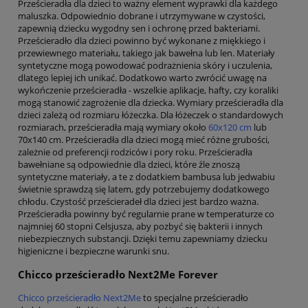
Prześcieradła dla dzieci to ważny element wyprawki dla każdego
maluszka. Odpowiednio dobrane i utrzymywane w czystości,
zapewnią dziecku wygodny sen i ochronę przed bakteriami.
Prześcieradło dla dzieci powinno być wykonane z miękkiego i
przewiewnego materiału, takiego jak bawełna lub len. Materiały
syntetyczne mogą powodować podrażnienia skóry i uczulenia,
dlatego lepiej ich unikać. Dodatkowo warto zwrócić uwagę na
wykończenie prześcieradła - wszelkie aplikacje, hafty, czy koraliki
mogą stanowić zagrożenie dla dziecka. Wymiary prześcieradła dla
dzieci zależą od rozmiaru łóżeczka. Dla łóżeczek o standardowych
rozmiarach, prześcieradła mają wymiary około
60x120 cm
lub
70x140 cm. Prześcieradła dla dzieci mogą mieć różne grubości,
zależnie od preferencji rodziców i pory roku. Prześcieradła
bawełniane są odpowiednie dla dzieci, które źle znoszą
syntetyczne materiały, a te z dodatkiem bambusa lub jedwabiu
świetnie sprawdzą się latem, gdy potrzebujemy dodatkowego
chłodu. Czystość prześcieradeł dla dzieci jest bardzo ważna.
Prześcieradła powinny być regularnie prane w temperaturze co
najmniej 60 stopni Celsjusza, aby pozbyć się bakterii i innych
niebezpiecznych substancji. Dzięki temu zapewniamy dziecku
higieniczne i bezpieczne warunki snu.
Chicco prześcieradło Next2Me Forever
Chicco prześcieradło Next2Me
to specjalne prześcieradło