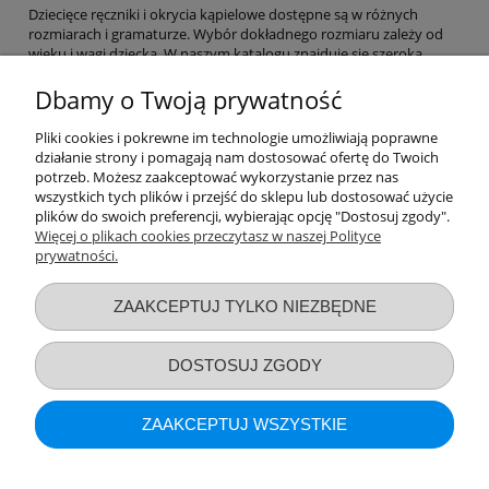
Dziecięce ręczniki i okrycia kąpielowe dostępne są w różnych
rozmiarach i gramaturze. Wybór dokładnego rozmiaru zależy od
wieku i wagi dziecka. W naszym katalogu znajduje się szeroka
gama rozmiarów bawełnianych i bambusowych kompletów dla
niemowląt i dzieci starszych, które pozwolą rodzicom odpowiednio
Dbamy o Twoją prywatność
zadbać o higienę dziecka. W
Pliki cookies i pokrewne im technologie umożliwiają poprawne
Bawełniane i bambusowe ręczniki nadają się do prania w pralce w
działanie strony i pomagają nam dostosować ofertę do Twoich
temperaturze nieprzekraczającej 40°C, dzięki czemu tkanina nie
potrzeb. Możesz zaakceptować wykorzystanie przez nas
traci swojej miękkości i kolorów. Po każdym praniu wystarczy
wszystkich tych plików i przejść do sklepu lub dostosować użycie
ręcznik wstrząsnąć i nie przesuszać, prasować parą, aby zachować
plików do swoich preferencji, wybierając opcję "Dostosuj zgody".
puszystość frotte.
Więcej o plikach cookies przeczytasz w naszej Polityce
prywatności.
Przydatne linki
ZAAKCEPTUJ TYLKO NIEZBĘDNE
Warunki zakupów
DOSTOSUJ ZGODY
Moje konto
ZAAKCEPTUJ WSZYSTKIE
Informacje o sklepie