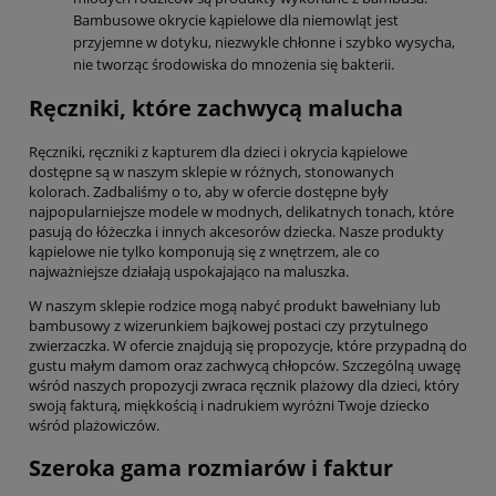
Bambusowe okrycie kąpielowe dla niemowląt jest
przyjemne w dotyku, niezwykle chłonne i szybko wysycha,
nie tworząc środowiska do mnożenia się bakterii.
Ręczniki, które zachwycą malucha
Ręczniki, ręczniki z kapturem dla dzieci i okrycia kąpielowe
dostępne są w naszym sklepie w różnych, stonowanych
kolorach. Zadbaliśmy o to, aby w ofercie dostępne były
najpopularniejsze modele w modnych, delikatnych tonach, które
pasują do łóżeczka i innych akcesorów dziecka. Nasze produkty
kąpielowe nie tylko komponują się z wnętrzem, ale co
najważniejsze działają uspokajająco na maluszka.
W naszym sklepie rodzice mogą nabyć produkt bawełniany lub
bambusowy z wizerunkiem bajkowej postaci czy przytulnego
zwierzaczka. W ofercie znajdują się propozycje, które przypadną do
gustu małym damom oraz zachwycą chłopców. Szczególną uwagę
wśród naszych propozycji zwraca ręcznik plażowy dla dzieci, który
swoją fakturą, miękkością i nadrukiem wyróżni Twoje dziecko
wśród plażowiczów.
Szeroka gama rozmiarów i faktur