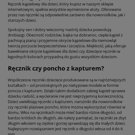
Ręcznik kąpielowy dla dzieci, który kupisz w naszym sklepie
internetowym, spełnia wszystkie wymienione atuty. Oferowane
przez nas ręczniki są odpowiednie zarówno dla noworodków, jak i
starszych dzieci.
Spokojny sen i dobry wieczorny nastrój dziecka powodują
drobiazgi. Obecność rodziców, bajka na dobranoc, ciepła kąpiel z
pachnącą pianą i przyjemne okrycie kąpielowe dla niemowląt
tworzą poczucie bezpieczeństwa i szczęścia. Miękkość, jaką oferuje
bawełniane okrycie kąpielowe dla dzieci czy dziecięce ręczniki w
łagodnych kolorach przypadną do gustu wszystkim dzieciom.
Ręcznik czy poncho z kapturem?
Współczesne ręczniki dziecięce produkowane są w najróżniejszych
kształtach – od prostokątnych po nietypowe modele w formie
poncza z kapturem. Dzięki takim dodatkom zabieg kąpieli sprawia
dziecku radość, a wycieranie nie jest nieprzyjemną koniecznością.
Dzieci uwielbiają ręczniki z kapturem, narożniki dla noworodków
czy ręczniki plażowe poncho, które można wykorzystać również w
domu. Włos na ręcznikach może mieć bardzo różne długości, od
bardzo krótkich do długich, ale należy pamiętać, że ręczniki ze zbyt
długim włosiem są ciężkie i gorzej sprawdzają się dla małych dzieci.
Najlepszym rozwiązaniem jest ręcznik o długości włosa od 4 do 6
mm.