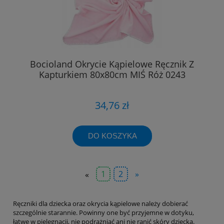
Bocioland Okrycie Kąpielowe Ręcznik Z
Kapturkiem 80x80cm MIŚ Róż 0243
34,76 zł
DO KOSZYKA
«
1
2
»
Ręczniki dla dziecka oraz okrycia kąpielowe należy dobierać
szczególnie starannie. Powinny one być przyjemne w dotyku,
łatwe w pielęgnacji, nie podrażniać ani nie ranić skóry dziecka.