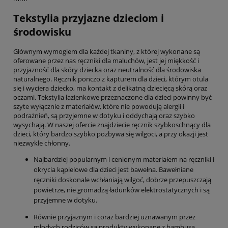
Tekstylia przyjazne dzieciom i
środowisku
Głównym wymogiem dla każdej tkaniny, z której wykonane są
oferowane przez nas ręczniki dla maluchów, jest jej miękkość i
przyjazność dla skóry dziecka oraz neutralność dla środowiska
naturalnego. Ręcznik ponczo z kapturem dla dzieci, którym otula
się i wyciera dziecko, ma kontakt z delikatną dziecięcą skórą oraz
oczami. Tekstylia łazienkowe przeznaczone dla dzieci powinny być
szyte wyłącznie z materiałów, które nie powodują alergii i
podrażnień, są przyjemne w dotyku i oddychają oraz szybko
wysychają. W naszej ofercie znajdziecie ręcznik szybkoschnący dla
dzieci, który bardzo szybko pozbywa się wilgoci, a przy okazji jest
niezwykle chłonny.
Najbardziej popularnym i cenionym materiałem na ręczniki i
okrycia kąpielowe dla dzieci jest bawełna. Bawełniane
ręczniki doskonale wchłaniają wilgoć, dobrze przepuszczają
powietrze, nie gromadzą ładunków elektrostatycznych i są
przyjemne w dotyku.
Równie przyjaznym i coraz bardziej uznawanym przez
młodych rodziców są produkty wykonane z bambusa.