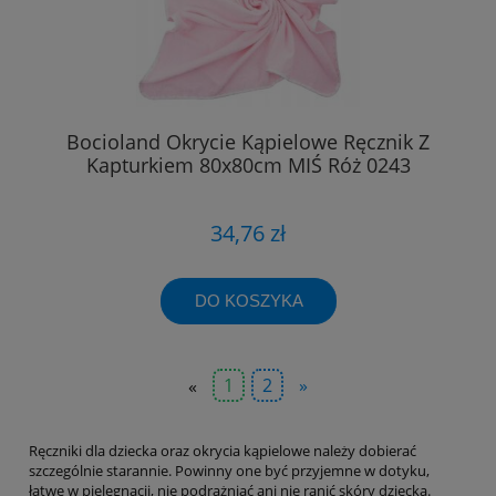
Bocioland Okrycie Kąpielowe Ręcznik Z
Kapturkiem 80x80cm MIŚ Róż 0243
34,76 zł
DO KOSZYKA
«
1
2
»
Ręczniki dla dziecka oraz okrycia kąpielowe należy dobierać
szczególnie starannie. Powinny one być przyjemne w dotyku,
łatwe w pielęgnacji, nie podrażniać ani nie ranić skóry dziecka.