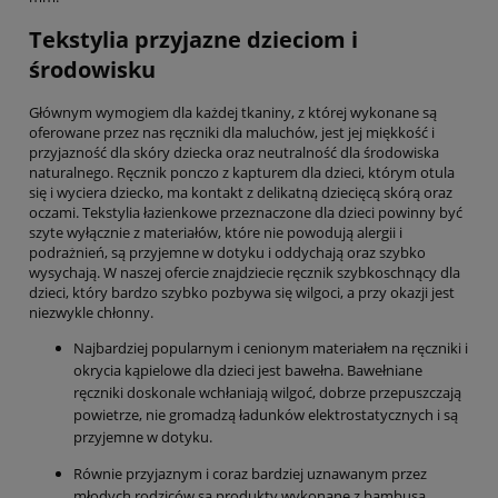
Tekstylia przyjazne dzieciom i
środowisku
Głównym wymogiem dla każdej tkaniny, z której wykonane są
oferowane przez nas ręczniki dla maluchów, jest jej miękkość i
przyjazność dla skóry dziecka oraz neutralność dla środowiska
naturalnego. Ręcznik ponczo z kapturem dla dzieci, którym otula
się i wyciera dziecko, ma kontakt z delikatną dziecięcą skórą oraz
oczami. Tekstylia łazienkowe przeznaczone dla dzieci powinny być
szyte wyłącznie z materiałów, które nie powodują alergii i
podrażnień, są przyjemne w dotyku i oddychają oraz szybko
wysychają. W naszej ofercie znajdziecie ręcznik szybkoschnący dla
dzieci, który bardzo szybko pozbywa się wilgoci, a przy okazji jest
niezwykle chłonny.
Najbardziej popularnym i cenionym materiałem na ręczniki i
okrycia kąpielowe dla dzieci jest bawełna. Bawełniane
ręczniki doskonale wchłaniają wilgoć, dobrze przepuszczają
powietrze, nie gromadzą ładunków elektrostatycznych i są
przyjemne w dotyku.
Równie przyjaznym i coraz bardziej uznawanym przez
młodych rodziców są produkty wykonane z bambusa.