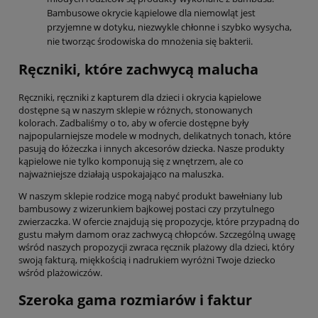
Bambusowe okrycie kąpielowe dla niemowląt jest
przyjemne w dotyku, niezwykle chłonne i szybko wysycha,
nie tworząc środowiska do mnożenia się bakterii.
Ręczniki, które zachwycą malucha
Ręczniki, ręczniki z kapturem dla dzieci i okrycia kąpielowe
dostępne są w naszym sklepie w różnych, stonowanych
kolorach. Zadbaliśmy o to, aby w ofercie dostępne były
najpopularniejsze modele w modnych, delikatnych tonach, które
pasują do łóżeczka i innych akcesorów dziecka. Nasze produkty
kąpielowe nie tylko komponują się z wnętrzem, ale co
najważniejsze działają uspokajająco na maluszka.
W naszym sklepie rodzice mogą nabyć produkt bawełniany lub
bambusowy z wizerunkiem bajkowej postaci czy przytulnego
zwierzaczka. W ofercie znajdują się propozycje, które przypadną do
gustu małym damom oraz zachwycą chłopców. Szczególną uwagę
wśród naszych propozycji zwraca ręcznik plażowy dla dzieci, który
swoją fakturą, miękkością i nadrukiem wyróżni Twoje dziecko
wśród plażowiczów.
Szeroka gama rozmiarów i faktur