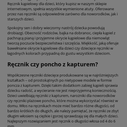
Ręcznik kąpielowy dla dzieci, który kupisz w naszym sklepie
internetowym, spełnia wszystkie wymienione atuty. Oferowane
przez nas ręczniki są odpowiednie zarówno dla noworodków, jak i
starszych dzieci.
Spokojny sen i dobry wieczorny nastrój dziecka powodują
drobiazgi. Obecność rodziców, bajka na dobranoc, ciepła kąpiel z
pachnącą pianą i przyjemne okrycie kąpielowe dla niemowląt
tworzą poczucie bezpieczeństwa i szczęścia. Miękkość, jaką oferuje
bawełniane okrycie kąpielowe dla dzieci czy dziecięce ręczniki w
łagodnych kolorach przypadną do gustu wszystkim dzieciom.
Ręcznik czy poncho z kapturem?
Współczesne ręczniki dziecięce produkowane są w najróżniejszych
kształtach – od prostokątnych po nietypowe modele w formie
poncza z kapturem. Dzięki takim dodatkom zabieg kąpieli sprawia
dziecku radość, a wycieranie nie jest nieprzyjemną koniecznością.
Dzieci uwielbiają ręczniki z kapturem, narożniki dla noworodków
czy ręczniki plażowe poncho, które można wykorzystać również w
domu. Włos na ręcznikach może mieć bardzo różne długości, od
bardzo krótkich do długich, ale należy pamiętać, że ręczniki ze zbyt
długim włosiem są ciężkie i gorzej sprawdzają się dla małych dzieci.
Najlepszym rozwiązaniem jest ręcznik o długości włosa od 4 do 6
mm.