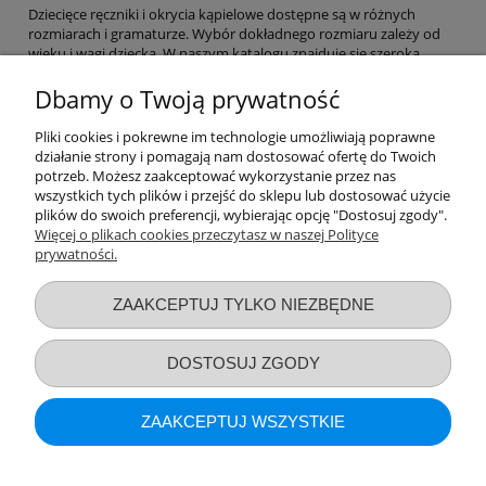
Dziecięce ręczniki i okrycia kąpielowe dostępne są w różnych
rozmiarach i gramaturze. Wybór dokładnego rozmiaru zależy od
wieku i wagi dziecka. W naszym katalogu znajduje się szeroka
gama rozmiarów bawełnianych i bambusowych kompletów dla
niemowląt i dzieci starszych, które pozwolą rodzicom odpowiednio
Dbamy o Twoją prywatność
zadbać o higienę dziecka. W
Pliki cookies i pokrewne im technologie umożliwiają poprawne
Bawełniane i bambusowe ręczniki nadają się do prania w pralce w
działanie strony i pomagają nam dostosować ofertę do Twoich
temperaturze nieprzekraczającej 40°C, dzięki czemu tkanina nie
potrzeb. Możesz zaakceptować wykorzystanie przez nas
traci swojej miękkości i kolorów. Po każdym praniu wystarczy
wszystkich tych plików i przejść do sklepu lub dostosować użycie
ręcznik wstrząsnąć i nie przesuszać, prasować parą, aby zachować
plików do swoich preferencji, wybierając opcję "Dostosuj zgody".
puszystość frotte.
Więcej o plikach cookies przeczytasz w naszej Polityce
prywatności.
Przydatne linki
ZAAKCEPTUJ TYLKO NIEZBĘDNE
Warunki zakupów
DOSTOSUJ ZGODY
Moje konto
ZAAKCEPTUJ WSZYSTKIE
Informacje o sklepie