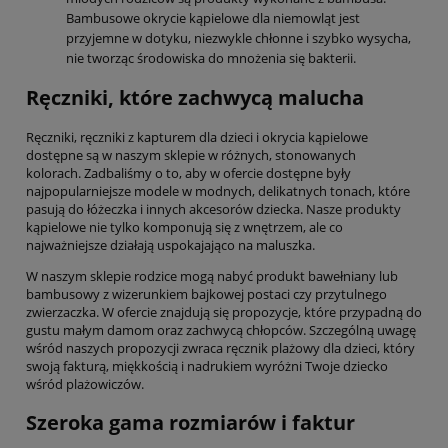
Bambusowe okrycie kąpielowe dla niemowląt jest
przyjemne w dotyku, niezwykle chłonne i szybko wysycha,
nie tworząc środowiska do mnożenia się bakterii.
Ręczniki, które zachwycą malucha
Ręczniki, ręczniki z kapturem dla dzieci i okrycia kąpielowe
dostępne są w naszym sklepie w różnych, stonowanych
kolorach. Zadbaliśmy o to, aby w ofercie dostępne były
najpopularniejsze modele w modnych, delikatnych tonach, które
pasują do łóżeczka i innych akcesorów dziecka. Nasze produkty
kąpielowe nie tylko komponują się z wnętrzem, ale co
najważniejsze działają uspokajająco na maluszka.
W naszym sklepie rodzice mogą nabyć produkt bawełniany lub
bambusowy z wizerunkiem bajkowej postaci czy przytulnego
zwierzaczka. W ofercie znajdują się propozycje, które przypadną do
gustu małym damom oraz zachwycą chłopców. Szczególną uwagę
wśród naszych propozycji zwraca ręcznik plażowy dla dzieci, który
swoją fakturą, miękkością i nadrukiem wyróżni Twoje dziecko
wśród plażowiczów.
Szeroka gama rozmiarów i faktur