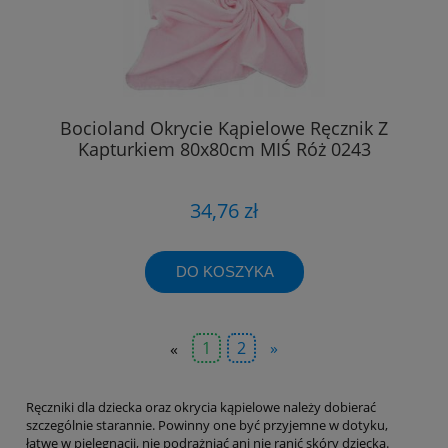
Bocioland Okrycie Kąpielowe Ręcznik Z
Kapturkiem 80x80cm MIŚ Róż 0243
34,76 zł
DO KOSZYKA
«
1
2
»
Ręczniki dla dziecka oraz okrycia kąpielowe należy dobierać
szczególnie starannie. Powinny one być przyjemne w dotyku,
łatwe w pielęgnacji, nie podrażniać ani nie ranić skóry dziecka.