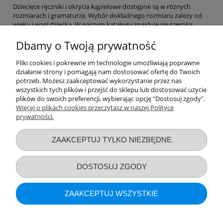
Dziecięce ręczniki i okrycia kąpielowe dostępne są w różnych
rozmiarach i gramaturze. Wybór dokładnego rozmiaru zależy od
wieku i wagi dziecka. W naszym katalogu znajduje się szeroka
gama rozmiarów bawełnianych i bambusowych kompletów dla
niemowląt i dzieci starszych, które pozwolą rodzicom odpowiednio
Dbamy o Twoją prywatność
zadbać o higienę dziecka. W
Pliki cookies i pokrewne im technologie umożliwiają poprawne
Bawełniane i bambusowe ręczniki nadają się do prania w pralce w
działanie strony i pomagają nam dostosować ofertę do Twoich
temperaturze nieprzekraczającej 40°C, dzięki czemu tkanina nie
potrzeb. Możesz zaakceptować wykorzystanie przez nas
traci swojej miękkości i kolorów. Po każdym praniu wystarczy
wszystkich tych plików i przejść do sklepu lub dostosować użycie
ręcznik wstrząsnąć i nie przesuszać, prasować parą, aby zachować
plików do swoich preferencji, wybierając opcję "Dostosuj zgody".
puszystość frotte.
Więcej o plikach cookies przeczytasz w naszej Polityce
prywatności.
Przydatne linki
ZAAKCEPTUJ TYLKO NIEZBĘDNE
Warunki zakupów
DOSTOSUJ ZGODY
Moje konto
ZAAKCEPTUJ WSZYSTKIE
Informacje o sklepie