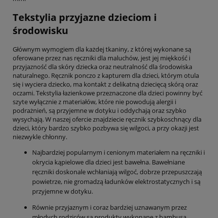
Tekstylia przyjazne dzieciom i
środowisku
Głównym wymogiem dla każdej tkaniny, z której wykonane są
oferowane przez nas ręczniki dla maluchów, jest jej miękkość i
przyjazność dla skóry dziecka oraz neutralność dla środowiska
naturalnego. Ręcznik ponczo z kapturem dla dzieci, którym otula
się i wyciera dziecko, ma kontakt z delikatną dziecięcą skórą oraz
oczami. Tekstylia łazienkowe przeznaczone dla dzieci powinny być
szyte wyłącznie z materiałów, które nie powodują alergii i
podrażnień, są przyjemne w dotyku i oddychają oraz szybko
wysychają. W naszej ofercie znajdziecie ręcznik szybkoschnący dla
dzieci, który bardzo szybko pozbywa się wilgoci, a przy okazji jest
niezwykle chłonny.
Najbardziej popularnym i cenionym materiałem na ręczniki i
okrycia kąpielowe dla dzieci jest bawełna. Bawełniane
ręczniki doskonale wchłaniają wilgoć, dobrze przepuszczają
powietrze, nie gromadzą ładunków elektrostatycznych i są
przyjemne w dotyku.
Równie przyjaznym i coraz bardziej uznawanym przez
młodych rodziców są produkty wykonane z bambusa.