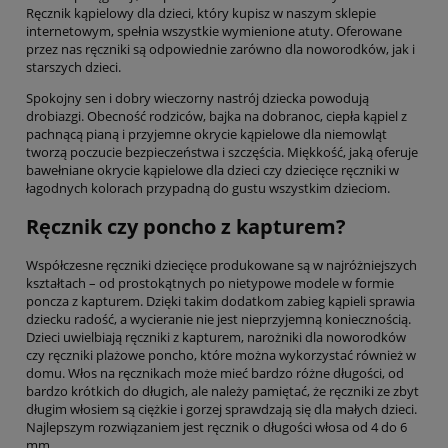
Ręcznik kąpielowy dla dzieci, który kupisz w naszym sklepie
internetowym, spełnia wszystkie wymienione atuty. Oferowane
przez nas ręczniki są odpowiednie zarówno dla noworodków, jak i
starszych dzieci.
Spokojny sen i dobry wieczorny nastrój dziecka powodują
drobiazgi. Obecność rodziców, bajka na dobranoc, ciepła kąpiel z
pachnącą pianą i przyjemne okrycie kąpielowe dla niemowląt
tworzą poczucie bezpieczeństwa i szczęścia. Miękkość, jaką oferuje
bawełniane okrycie kąpielowe dla dzieci czy dziecięce ręczniki w
łagodnych kolorach przypadną do gustu wszystkim dzieciom.
Ręcznik czy poncho z kapturem?
Współczesne ręczniki dziecięce produkowane są w najróżniejszych
kształtach – od prostokątnych po nietypowe modele w formie
poncza z kapturem. Dzięki takim dodatkom zabieg kąpieli sprawia
dziecku radość, a wycieranie nie jest nieprzyjemną koniecznością.
Dzieci uwielbiają ręczniki z kapturem, narożniki dla noworodków
czy ręczniki plażowe poncho, które można wykorzystać również w
domu. Włos na ręcznikach może mieć bardzo różne długości, od
bardzo krótkich do długich, ale należy pamiętać, że ręczniki ze zbyt
długim włosiem są ciężkie i gorzej sprawdzają się dla małych dzieci.
Najlepszym rozwiązaniem jest ręcznik o długości włosa od 4 do 6
mm.