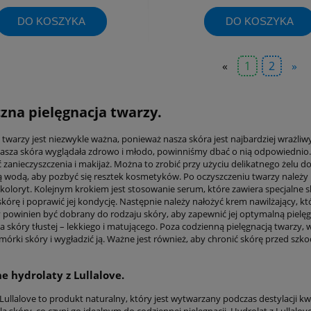
DO KOSZYKA
DO KOSZYKA
«
1
2
»
zna pielęgnacja twarzy.
a twarzy jest niezwykle ważna, ponieważ nasza skóra jest najbardziej wraż
 nasza skóra wyglądała zdrowo i młodo, powinniśmy dbać o nią odpowiednio. 
zanieczyszczenia i makijaż. Można to zrobić przy użyciu delikatnego żelu d
ią wodą, aby pozbyć się resztek kosmetyków. Po oczyszczeniu twarzy należ
 koloryt. Kolejnym krokiem jest stosowanie serum, które zawiera specjalne sk
kórę i poprawić jej kondycję. Następnie należy nałożyć krem nawilżający,
y powinien być dobrany do rodzaju skóry, aby zapewnić jej optymalną pielęgn
la skóry tłustej – lekkiego i matującego. Poza codzienną pielęgnacją twarz
rki skóry i wygładzić ją. Ważne jest również, aby chronić skórę przed szko
e hydrolaty z Lullalove.
Lullalove to produkt naturalny, który jest wytwarzany podczas destylacji kwia