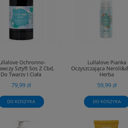
ullalove Ochronno-
Lullalove Pianka
awczy Sztyft Sos Z Cbd,
Oczyszczająca Neroli&
Do Twarzy I Ciała
Herba
79,99 zł
59,99 zł
DO KOSZYKA
DO KOSZYKA