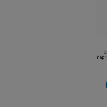
L
napr