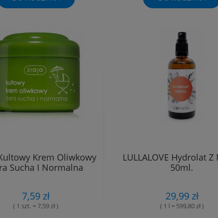
 Kultowy Krem Oliwkowy
LULLALOVE Hydrolat Z 
ra Sucha I Normalna
50ml.
7,59 zł
29,99 zł
( 1 szt. = 7,59 zł )
( 1 l = 599,80 zł )