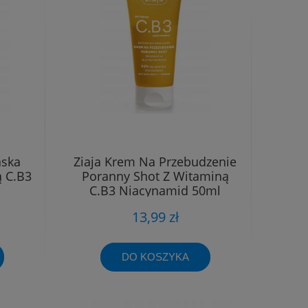
aska
Ziaja Krem Na Przebudzenie
ą C.B3
Poranny Shot Z Witaminą
C.B3 Niacynamid 50ml
13,99 zł
DO KOSZYKA