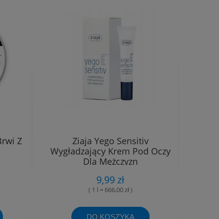
rwi Z
Ziaja Yego Sensitiv
Wygładzający Krem Pod Oczy
Dla Mężczyzn
9,99 zł
( 1 l = 666,00 zł )
DO KOSZYKA