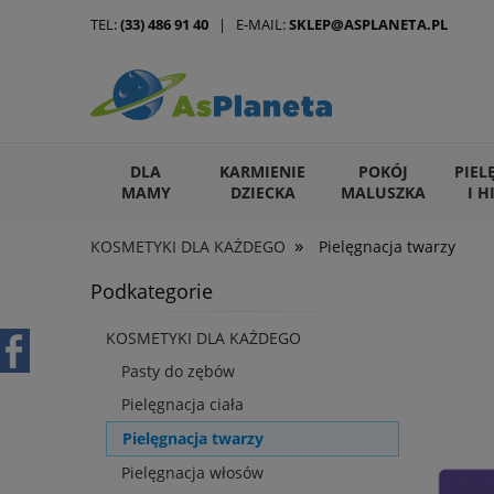
TEL:
(33) 486 91 40
| E-MAIL:
SKLEP@ASPLANETA.PL
DLA
KARMIENIE
POKÓJ
PIEL
MAMY
DZIECKA
MALUSZKA
I H
»
KOSMETYKI DLA KAŻDEGO
Pielęgnacja twarzy
ARTYKUŁY DLA ZWIERZĄT
Podkategorie
KOSMETYKI DLA KAŻDEGO
Pasty do zębów
Pielęgnacja ciała
Pielęgnacja twarzy
Pielęgnacja włosów