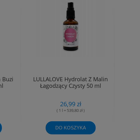
 Buzi
LULLALOVE Hydrolat Z Malin
ml
Łagodzący Czysty 50 ml
26,99 zł
( 1 l = 539,80 zł )
DO KOSZYKA