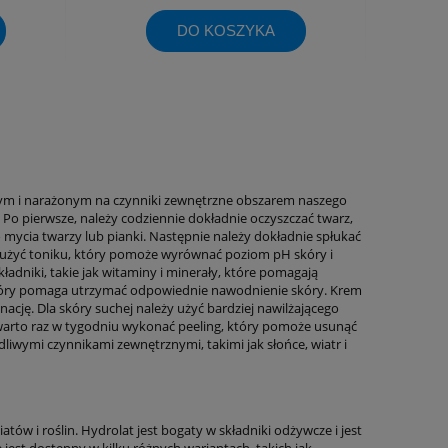
DO KOSZYKA
liwym i narażonym na czynniki zewnętrzne obszarem naszego
Po pierwsze, należy codziennie dokładnie oczyszczać twarz,
o mycia twarzy lub pianki. Następnie należy dokładnie spłukać
y użyć toniku, który pomoże wyrównać poziom pH skóry i
ładniki, takie jak witaminy i minerały, które pomagają
 który pomaga utrzymać odpowiednie nawodnienie skóry. Krem
ację. Dla skóry suchej należy użyć bardziej nawilżającego
y, warto raz w tygodniu wykonać peeling, który pomoże usunąć
dliwymi czynnikami zewnętrznymi, takimi jak słońce, wiatr i
tów i roślin. Hydrolat jest bogaty w składniki odżywcze i jest