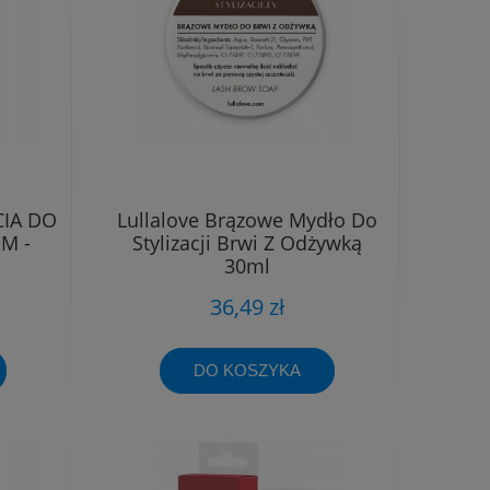
CIA DO
Lullalove Brązowe Mydło Do
M -
Stylizacji Brwi Z Odżywką
30ml
36,49 zł
DO KOSZYKA