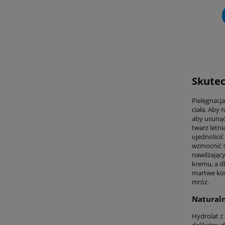
Skutec
Pielęgnacj
ciała. Aby
aby usunąć 
twarz letn
ujednolicić
wzmocnić s
nawilżając
kremu, a d
martwe komó
mróz.
Naturaln
Hydrolat z 