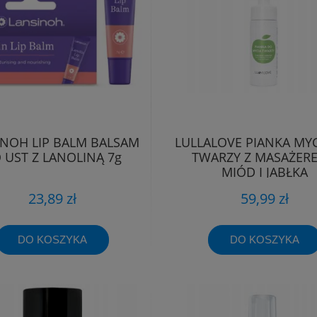
INOH LIP BALM BALSAM
LULLALOVE PIANKA MY
 UST Z LANOLINĄ 7g
TWARZY Z MASAŻERE
MIÓD I JABŁKA
23,89 zł
59,99 zł
DO KOSZYKA
DO KOSZYKA