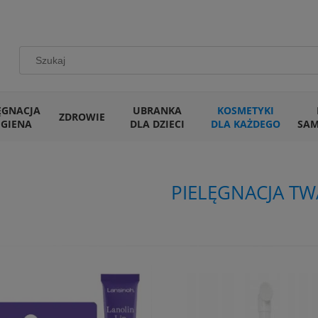
ĘGNACJA
UBRANKA
KOSMETYKI
ZDROWIE
IGIENA
DLA DZIECI
DLA KAŻDEGO
SA
PIELĘGNACJA TW