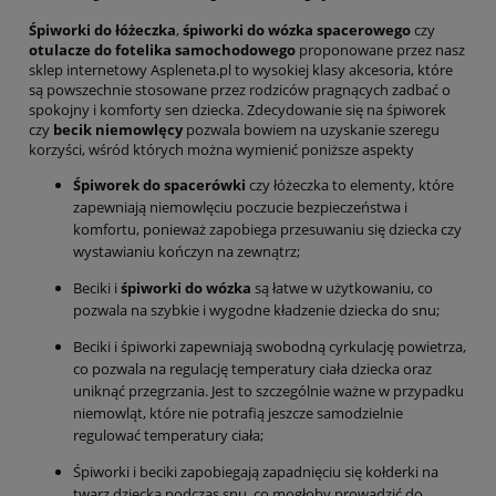
Śpiworki do łóżeczka
,
śpiworki do wózka spacerowego
czy
otulacze do fotelika samochodowego
proponowane przez nasz
sklep internetowy Aspleneta.pl to wysokiej klasy akcesoria, które
są powszechnie stosowane przez rodziców pragnących zadbać o
spokojny i komforty sen dziecka. Zdecydowanie się na śpiworek
czy
becik niemowlęcy
pozwala bowiem na uzyskanie szeregu
korzyści, wśród których można wymienić poniższe aspekty
Śpiworek do spacerówki
czy łóżeczka to elementy, które
zapewniają niemowlęciu poczucie bezpieczeństwa i
komfortu, ponieważ zapobiega przesuwaniu się dziecka czy
wystawianiu kończyn na zewnątrz;
Beciki i
śpiworki do wózka
są łatwe w użytkowaniu, co
pozwala na szybkie i wygodne kładzenie dziecka do snu;
Beciki i śpiworki zapewniają swobodną cyrkulację powietrza,
co pozwala na regulację temperatury ciała dziecka oraz
uniknąć przegrzania. Jest to szczególnie ważne w przypadku
niemowląt, które nie potrafią jeszcze samodzielnie
regulować temperatury ciała;
Śpiworki i beciki zapobiegają zapadnięciu się kołderki na
twarz dziecka podczas snu, co mogłoby prowadzić do