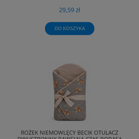
29,59 zł
DO KOSZYKA
ROŻEK NIEMOWLĘCY BECIK OTULACZ
DWUSTRONNY BAWEŁNA CZAS BOBASA