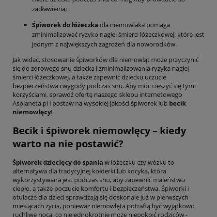
zadławienia;
Śpiworek do łóżeczka
dla niemowlaka pomaga
zminimalizować ryzyko nagłej śmierci łóżeczkowej, które jest
jednym z największych zagrożeń dla noworodków.
Jak widać, stosowanie śpiworków dla niemowląt może przyczynić
się do zdrowego snu dziecka i zminimalizowania ryzyka nagłej
śmierci łóżeczkowej, a także zapewnić dziecku uczucie
bezpieczeństwa i wygody podczas snu. Aby móc cieszyć się tymi
korzyściami, sprawdź ofertę naszego sklepu internetowego
Asplaneta.pl i postaw na wysokiej jakości śpiworek lub
becik
niemowlęcy
!
Becik i śpiworek niemowlęcy – kiedy
warto na nie postawić?
Śpiworek dziecięcy do spania
w łóżeczku czy wózku to
alternatywa dla tradycyjnej kołderki lub kocyka, która
wykorzystywana jest podczas snu, aby zapewnić maleństwu
ciepło, a także poczucie komfortu i bezpieczeństwa. Śpiworki i
otulacze dla dzieci sprawdzają się doskonale już w pierwszych
miesiącach życia, ponieważ niemowlęta potrafią być wyjątkowo
ruchliwe nocą, co niejednokrotnie może niepokoić rodziców -