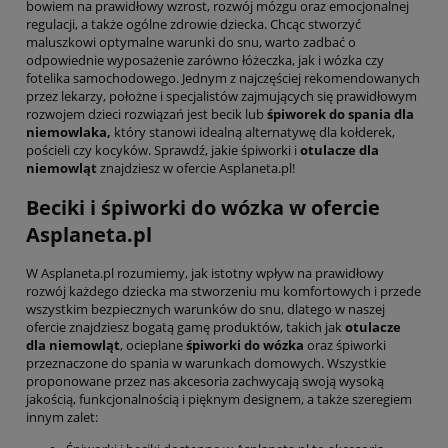
bowiem na prawidłowy wzrost, rozwój mózgu oraz emocjonalnej
regulacji, a także ogólne zdrowie dziecka. Chcąc stworzyć
maluszkowi optymalne warunki do snu, warto zadbać o
odpowiednie wyposażenie zarówno łóżeczka, jak i wózka czy
fotelika samochodowego. Jednym z najczęściej rekomendowanych
przez lekarzy, położne i specjalistów zajmujących się prawidłowym
rozwojem dzieci rozwiązań jest becik lub
śpiworek do spania dla
niemowlaka,
który stanowi idealną alternatywę dla kołderek,
pościeli czy kocyków. Sprawdź, jakie śpiworki i
otulacze dla
niemowląt
znajdziesz w ofercie Asplaneta.pl!
Beciki i śpiworki do wózka w ofercie
Asplaneta.pl
W Asplaneta.pl rozumiemy, jak istotny wpływ na prawidłowy
rozwój każdego dziecka ma stworzeniu mu komfortowych i przede
wszystkim bezpiecznych warunków do snu, dlatego w naszej
ofercie znajdziesz bogatą gamę produktów, takich jak
otulacze
dla niemowląt
, ocieplane
śpiworki do wózka
oraz śpiworki
przeznaczone do spania w warunkach domowych. Wszystkie
proponowane przez nas akcesoria zachwycają swoją wysoką
jakością, funkcjonalnością i pięknym designem, a także szeregiem
innym zalet: