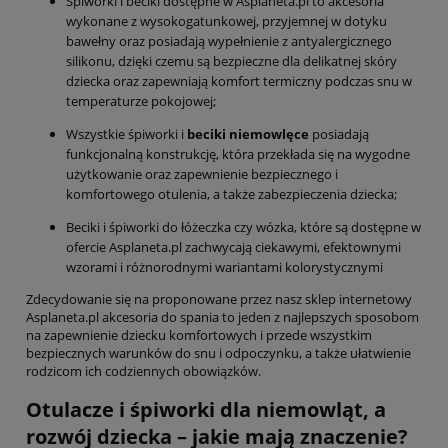
Śpiworki i beciki dostępne w Asplaneta.pl to akcesoria
wykonane z wysokogatunkowej, przyjemnej w dotyku
bawełny oraz posiadają wypełnienie z antyalergicznego
silikonu, dzięki czemu są bezpieczne dla delikatnej skóry
dziecka oraz zapewniają komfort termiczny podczas snu w
temperaturze pokojowej;
Wszystkie śpiworki i
beciki niemowlęce
posiadają
funkcjonalną konstrukcję, która przekłada się na wygodne
użytkowanie oraz zapewnienie bezpiecznego i
komfortowego otulenia, a także zabezpieczenia dziecka;
Beciki i śpiworki do łóżeczka czy wózka, które są dostępne w
ofercie Asplaneta.pl zachwycają ciekawymi, efektownymi
wzorami i różnorodnymi wariantami kolorystycznymi
Zdecydowanie się na proponowane przez nasz sklep internetowy
Asplaneta.pl akcesoria do spania to jeden z najlepszych sposobom
na zapewnienie dziecku komfortowych i przede wszystkim
bezpiecznych warunków do snu i odpoczynku, a także ułatwienie
rodzicom ich codziennych obowiązków.
Otulacze i śpiworki dla niemowląt, a
rozwój dziecka – jakie mają znaczenie?