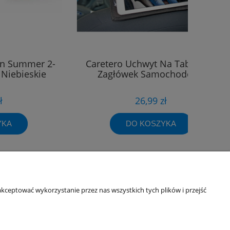
an Summer 2-
Caretero Uchwyt Na Tablet Na
 Niebieskie
Zagłówek Samochodowy
ł
26,99 zł
YKA
DO KOSZYKA
Informacje o sklepie
kceptować wykorzystanie przez nas wszystkich tych plików i przejść
O firmie
Odbiory osobiste