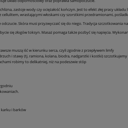
uluje układ odpornościowy oraz poprawia samopoczucie.
lizna, zastoje wody czy ociężałość kończyn. Jest to efekt złej pracy ukła
z cellulitem, wrastającymi włoskami czy szorstkimi przedramionami, pośladk
 odczucie. Skóra musi przyzwyczaić się do niego. Tradycja szczotkowania n
ycie się złogów toksyn. Masaż pomaga także pozbyć się napięcia. Wykonany
awsze muszą iść w kierunku serca, czyli zgodnie z przepływem limfy
rzuch i stawy (tj. ramiona, kolana, biodra, nadgarstki i kostki) szczotkujemy
achami robimy to delikatniej, niż na podeszwie stóp
tygodniu
tkowaniach.
a karku i barków