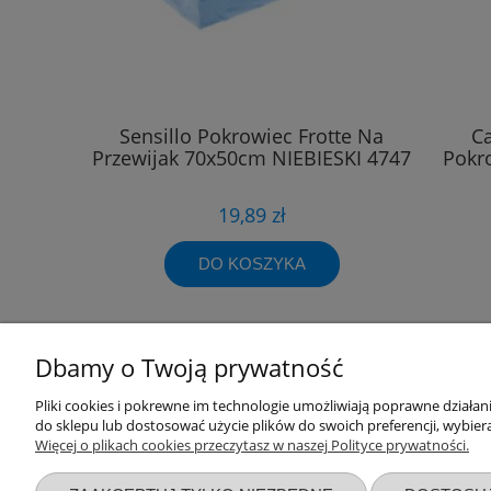
Sensillo Pokrowiec Frotte Na
Ca
Przewijak 70x50cm NIEBIESKI 4747
Pokr
19,89 zł
DO KOSZYKA
Dbamy o Twoją prywatność
Przydatne linki
Warunki z
Pliki cookies i pokrewne im technologie umożliwiają poprawne działa
do sklepu lub dostosować użycie plików do swoich preferencji, wybiera
Więcej o plikach cookies przeczytasz w naszej Polityce prywatności.
Nowości
Regulaminy
Promocje
Zwroty i re