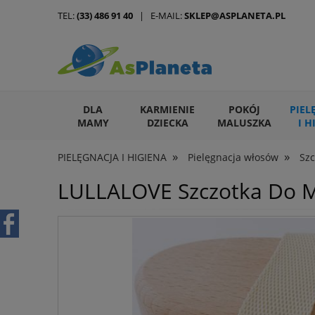
TEL:
(33) 486 91 40
| E-MAIL:
SKLEP@ASPLANETA.PL
DLA
KARMIENIE
POKÓJ
PIEL
MAMY
DZIECKA
MALUSZKA
I H
»
»
PIELĘGNACJA I HIGIENA
Pielęgnacja włosów
Szc
ARTYKUŁY DLA ZWIERZĄT
LULLALOVE Szczotka Do M