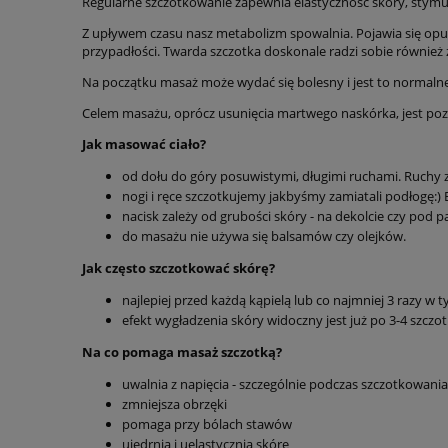
Regularne szczotkowanie zapewnia elastyczność skóry, stym
Z upływem czasu nasz metabolizm spowalnia. Pojawia się opuch
przypadłości. Twarda szczotka doskonale radzi sobie również 
Na początku masaż może wydać się bolesny i jest to normalne
Celem masażu, oprócz usunięcia martwego naskórka, jest pozb
Jak masować ciało?
od dołu do góry posuwistymi, długimi ruchami. Ruchy z
nogi i ręce szczotkujemy jakbyśmy zamiatali podłogę:) B
nacisk zależy od grubości skóry - na dekolcie czy pod p
do masażu nie używa się balsamów czy olejków.
Jak często szczotkować skórę?
najlepiej przed każdą kąpielą lub co najmniej 3 razy w 
efekt wygładzenia skóry widoczny jest już po 3-4 szczo
Na co pomaga masaż szczotką?
uwalnia z napięcia - szczególnie podczas szczotkowani
zmniejsza obrzęki
pomaga przy bólach stawów
ujędrnia i uelastycznia skórę