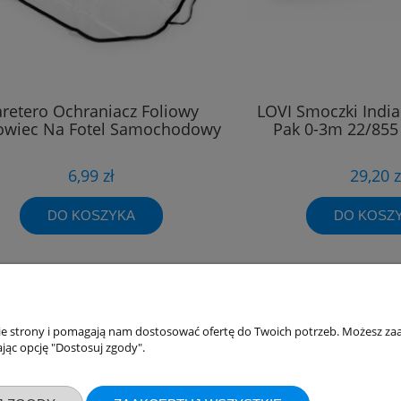
retero Ochraniacz Foliowy
LOVI Smoczki Indi
owiec Na Fotel Samochodowy
Pak 0-3m 22/855
6,99 zł
29,20 z
DO KOSZYKA
DO KOSZ
akupów
Moje konto
nie strony i pomagają nam dostosować ofertę do Twoich potrzeb. Możesz zaa
jąc opcję "Dostosuj zgody".
Twoje zamówienia
klamacje
Ustawienia konta