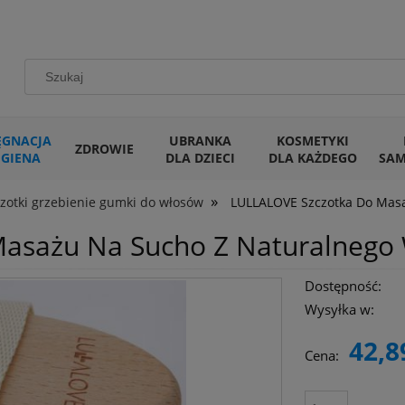
ĘGNACJA
UBRANKA
KOSMETYKI
ZDROWIE
IGIENA
DLA DZIECI
DLA KAŻDEGO
SA
»
zotki grzebienie gumki do włosów
LULLALOVE Szczotka Do Mas
asażu Na Sucho Z Naturalnego
Dostępność:
Wysyłka w:
42,8
Cena: