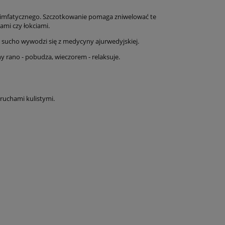
du limfatycznego. Szczotkowanie pomaga zniwelować te
ami czy łokciami.
a sucho wywodzi się z medycyny ajurwedyjskiej.
 rano - pobudza, wieczorem - relaksuje.
 ruchami kulistymi.