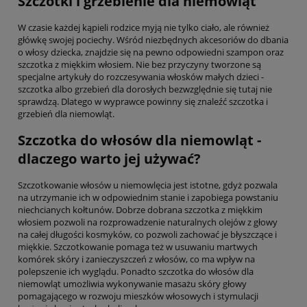
Szczotki i grzebienie dla niemowląt
W czasie każdej kąpieli rodzice myją nie tylko ciało, ale również
główkę swojej pociechy. Wśród niezbędnych akcesoriów do dbania
o włosy dziecka, znajdzie się na pewno odpowiedni szampon oraz
szczotka z miękkim włosiem. Nie bez przyczyny tworzone są
specjalne artykuły do rozczesywania włosków małych dzieci -
szczotka albo grzebień dla dorosłych bezwzględnie się tutaj nie
sprawdzą. Dlatego w wyprawce powinny się znaleźć szczotka i
grzebień dla niemowląt.
Szczotka do włosów dla niemowląt -
dlaczego warto jej używać?
Szczotkowanie włosów u niemowlęcia jest istotne, gdyż pozwala
na utrzymanie ich w odpowiednim stanie i zapobiega powstaniu
niechcianych kołtunów. Dobrze dobrana szczotka z miękkim
włosiem pozwoli na rozprowadzenie naturalnych olejów z głowy
na całej długości kosmyków, co pozwoli zachować je błyszczące i
miękkie. Szczotkowanie pomaga też w usuwaniu martwych
komórek skóry i zanieczyszczeń z włosów, co ma wpływ na
polepszenie ich wyglądu. Ponadto szczotka do włosów dla
niemowląt umożliwia wykonywanie masażu skóry głowy
pomagającego w rozwoju mieszków włosowych i stymulacji