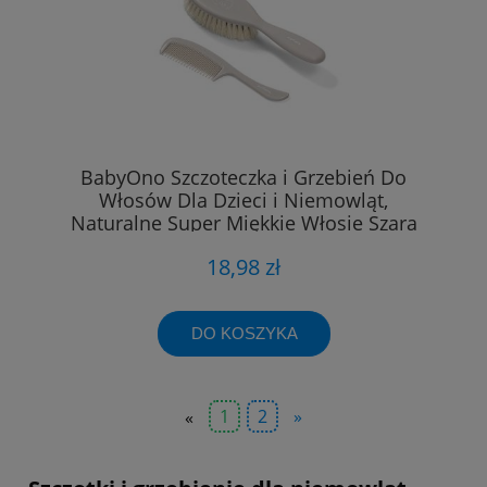
BabyOno Szczoteczka i Grzebień Do
Włosów Dla Dzieci i Niemowląt,
Naturalne Super Miękkie Włosie Szara
568/03
18,98 zł
DO KOSZYKA
«
1
2
»