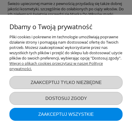
Świeżo upieczonej mamie z pewnością przydadzą się także dobrej
jakości kosmetyki, szczególnie do osłabionych po ciąży włosów. Do
ich pielęgnacji świetnie sprawdzi się Maska Do Włosów marki
LULLALOVE. Preparat zawiera emolienty i substancje nawilżające,
które błyskawicznie przywrócą włosom blask i zdrowy wygląd.
Dbamy o Twoją prywatność
Kosmetyki tej marki zadbają również o cerę. Płyn Micelarny nie
tylko dokładnie ją oczyści, ale również odświeży i odpowiednio
Pliki cookies i pokrewne im technologie umożliwiają poprawne
nawilży.
działanie strony i pomagają nam dostosować ofertę do Twoich
potrzeb. Możesz zaakceptować wykorzystanie przez nas
Oferowane w naszym sklepie produkty dla mam to praktyczne
wszystkich tych plików i przejść do sklepu lub dostosować użycie
akcesoria, które przydadzą się każdej kobiecie. To niezwykle
plików do swoich preferencji, wybierając opcję "Dostosuj zgody".
funkcjonalne przedmioty ułatwiające codzienne życie.
Więcej o plikach cookies przeczytasz w naszej Polityce
prywatności.
Przydatne linki
ZAAKCEPTUJ TYLKO NIEZBĘDNE
Warunki zakupów
DOSTOSUJ ZGODY
Moje konto
ZAAKCEPTUJ WSZYSTKIE
Informacje o sklepie