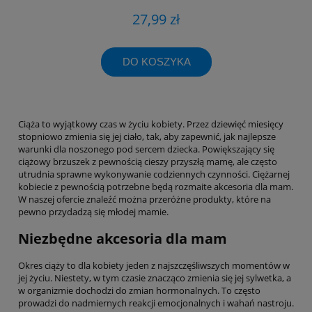
27,99 zł
DO KOSZYKA
Ciąża to wyjątkowy czas w życiu kobiety. Przez dziewięć miesięcy
stopniowo zmienia się jej ciało, tak, aby zapewnić, jak najlepsze
warunki dla noszonego pod sercem dziecka. Powiększający się
ciążowy brzuszek z pewnością cieszy przyszłą mamę, ale często
utrudnia sprawne wykonywanie codziennych czynności. Ciężarnej
kobiecie z pewnością potrzebne będą rozmaite akcesoria dla mam.
W naszej ofercie znaleźć można przeróżne produkty, które na
pewno przydadzą się młodej mamie.
Niezbędne akcesoria dla mam
Okres ciąży to dla kobiety jeden z najszczęśliwszych momentów w
jej życiu. Niestety, w tym czasie znacząco zmienia się jej sylwetka, a
w organizmie dochodzi do zmian hormonalnych. To często
prowadzi do nadmiernych reakcji emocjonalnych i wahań nastroju.