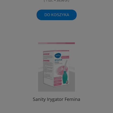
( 1 szt. = 39,99 zł )
DO KOSZYKA
Sanity Irygator Femina