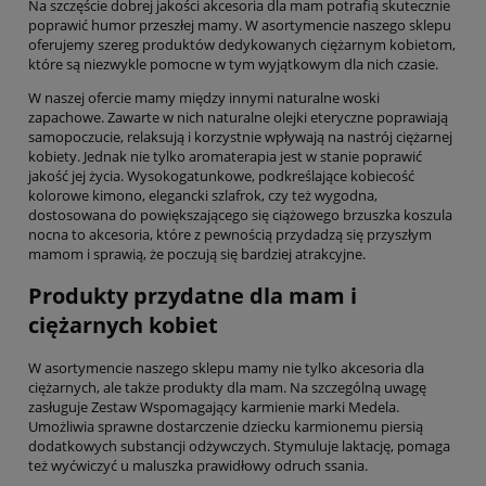
Na szczęście dobrej jakości akcesoria dla mam potrafią skutecznie
poprawić humor przeszłej mamy. W asortymencie naszego sklepu
oferujemy szereg produktów dedykowanych ciężarnym kobietom,
które są niezwykle pomocne w tym wyjątkowym dla nich czasie.
W naszej ofercie mamy między innymi naturalne woski
zapachowe. Zawarte w nich naturalne olejki eteryczne poprawiają
samopoczucie, relaksują i korzystnie wpływają na nastrój ciężarnej
kobiety. Jednak nie tylko aromaterapia jest w stanie poprawić
jakość jej życia. Wysokogatunkowe, podkreślające kobiecość
kolorowe kimono, elegancki szlafrok, czy też wygodna,
dostosowana do powiększającego się ciążowego brzuszka koszula
nocna to akcesoria, które z pewnością przydadzą się przyszłym
mamom i sprawią, że poczują się bardziej atrakcyjne.
Produkty przydatne dla mam i
ciężarnych kobiet
W asortymencie naszego sklepu mamy nie tylko akcesoria dla
ciężarnych, ale także produkty dla mam. Na szczególną uwagę
zasługuje Zestaw Wspomagający karmienie marki Medela.
Umożliwia sprawne dostarczenie dziecku karmionemu piersią
dodatkowych substancji odżywczych. Stymuluje laktację, pomaga
też wyćwiczyć u maluszka prawidłowy odruch ssania.