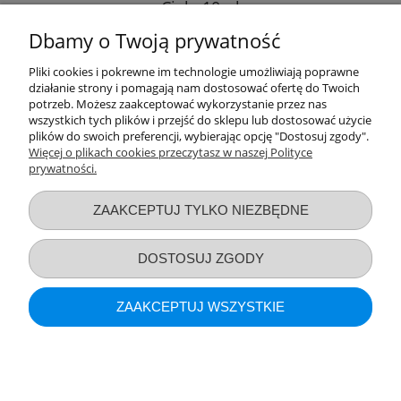
Ciała 10ml
Dbamy o Twoją prywatność
13,99 zł
Pliki cookies i pokrewne im technologie umożliwiają poprawne
działanie strony i pomagają nam dostosować ofertę do Twoich
DO KOSZYKA
potrzeb. Możesz zaakceptować wykorzystanie przez nas
wszystkich tych plików i przejść do sklepu lub dostosować użycie
plików do swoich preferencji, wybierając opcję "Dostosuj zgody".
Więcej o plikach cookies przeczytasz w naszej Polityce
prywatności.
Przydatne linki
ZAAKCEPTUJ TYLKO NIEZBĘDNE
Warunki zakupów
DOSTOSUJ ZGODY
Moje konto
ZAAKCEPTUJ WSZYSTKIE
Informacje o sklepie
POKAŻ PEŁNĄ WERSJĘ STRONY
Akuku Książeczka Sensoryczna Królestwo
Sklep internetowy Shoper.pl