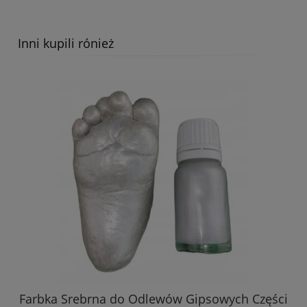
Inni kupili rónież
Ramy Czasu Wysokiej Jakości Gips Biały do
Odlewów 3D 4kg 2106
29,98 zł
DO KOSZYKA
Farbka Srebrna do Odlewów Gipsowych Części